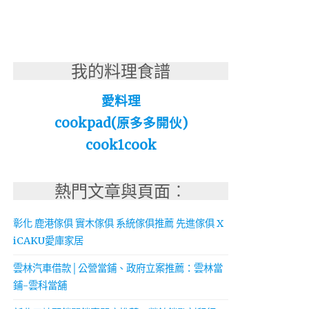
我的料理食譜
愛料理
cookpad(原多多開伙)
cook1cook
熱門文章與頁面︰
彰化 鹿港傢俱 實木傢俱 系統傢俱推薦 先進傢俱 X
iCAKU愛庫家居
雲林汽車借款│公營當鋪、政府立案推薦：雲林當
鋪-雲科當舖