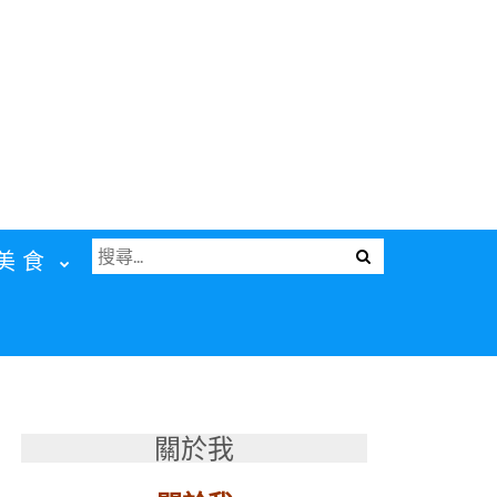
搜
Menu
美食
尋
關
鍵
字:
關於我