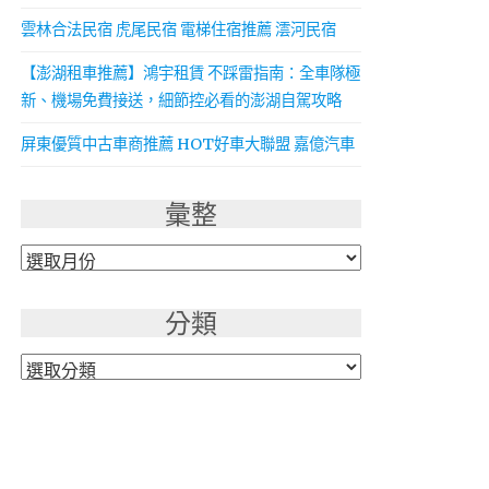
雲林合法民宿 虎尾民宿 電梯住宿推薦 澐河民宿
【澎湖租車推薦】鴻宇租賃 不踩雷指南：全車隊極
新、機場免費接送，細節控必看的澎湖自駕攻略
屏東優質中古車商推薦 HOT好車大聯盟 嘉億汽車
彙整
彙
整
分類
分
類