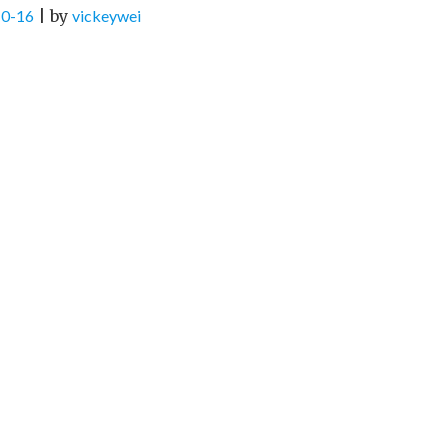
10-16
|
by
vickeywei