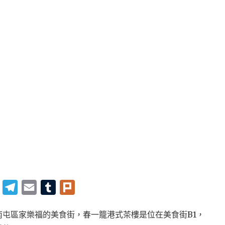
Twitter
Telegram
Email
Tumblr
Plurk
屯區家樂福的美食街，春一籠港式茶樓是位在美食街B1，