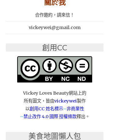
關於我
合作邀約，請來信！
vickeywei@gmail.com
創用CC
Vickey Loves Beauty網站上的
所有圖文，皆由
vickeywei
製作
以
創用CC 姓名標示
–
非商業性
–
禁止改作
4.0 國際 授權條款
釋出。
美食地圖懶人包