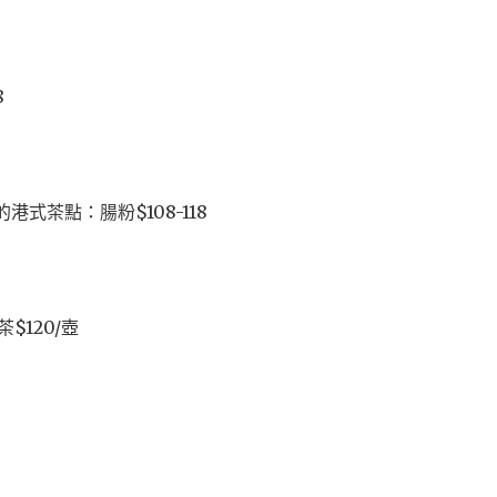
8
港式茶點：腸粉$108-118
$120/壺