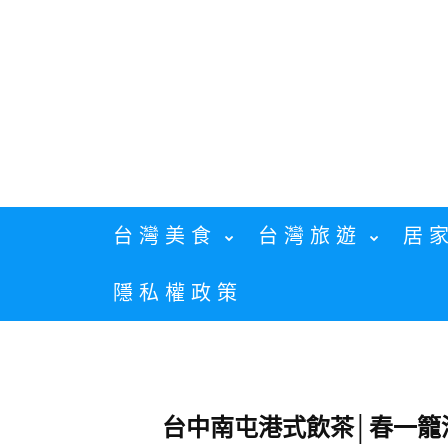
Skip
to
content
台灣美食
台灣旅遊
居
隱私權政策
台中南屯港式飲茶│春一籠