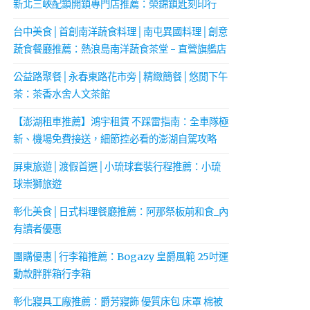
新北三峽配鎖開鎖專門店推薦：榮錦鎖匙刻印行
台中美食│首創南洋蔬食料理│南屯異國料理│創意
蔬食餐廳推薦：熱浪島南洋蔬食茶堂 - 直營旗艦店
公益路聚餐│永春東路花市旁│精緻簡餐│悠閒下午
茶：茶香水舍人文茶館
【澎湖租車推薦】鴻宇租賃 不踩雷指南：全車隊極
新、機場免費接送，細節控必看的澎湖自駕攻略
屏東旅遊│渡假首選│小琉球套裝行程推薦：小琉
球崇獅旅遊
彰化美食│日式料理餐廳推薦：阿那祭板前和食_內
有讀者優惠
團購優惠│行李箱推薦：Bogazy 皇爵風範 25吋運
動款胖胖箱行李箱
彰化寢具工廠推薦：爵芳寢飾 優質床包 床罩 棉被