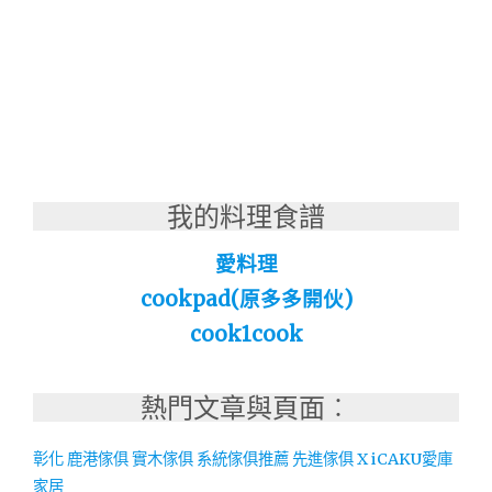
我的料理食譜
愛料理
cookpad(原多多開伙)
cook1cook
熱門文章與頁面︰
彰化 鹿港傢俱 實木傢俱 系統傢俱推薦 先進傢俱 X iCAKU愛庫
家居