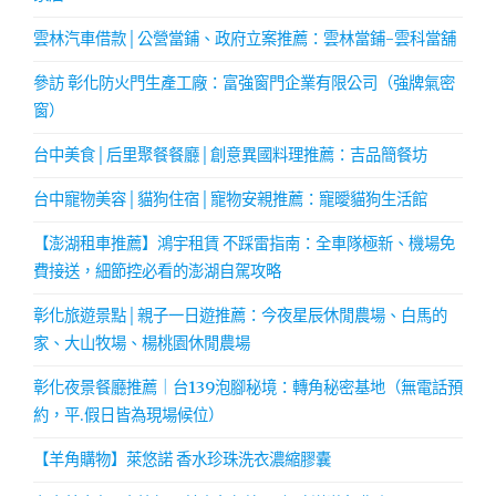
雲林汽車借款│公營當鋪、政府立案推薦：雲林當鋪-雲科當舖
參訪 彰化防火門生產工廠：富強窗門企業有限公司（強牌氣密
窗）
台中美食│后里聚餐餐廳│創意異國料理推薦：吉品簡餐坊
台中寵物美容│貓狗住宿│寵物安親推薦：寵曖貓狗生活館
【澎湖租車推薦】鴻宇租賃 不踩雷指南：全車隊極新、機場免
費接送，細節控必看的澎湖自駕攻略
彰化旅遊景點│親子一日遊推薦：今夜星辰休閒農場、白馬的
家、大山牧場、楊桃園休閒農場
彰化夜景餐廳推薦｜台139泡腳秘境：轉角秘密基地（無電話預
約，平.假日皆為現場候位）
【羊角購物】萊悠諾 香水珍珠洗衣濃縮膠囊