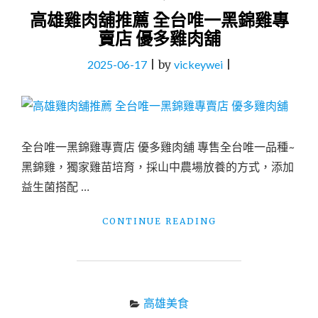
高雄雞肉舖推薦 全台唯一黑錦雞專
賣店 優多雞肉舖
2025-06-17
|
by
vickeywei
|
全台唯一黑錦雞專賣店 優多雞肉舖 專售全台唯一品種~
黑錦雞，獨家雞苗培育，採山中農場放養的方式，添加
益生菌搭配 …
"高
CONTINUE READING
雄
雞
肉
舖
推
高雄美食
薦