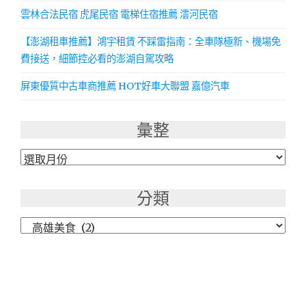
雲林合法民宿 虎尾民宿 電梯住宿推薦 澐河民宿
【澎湖租車推薦】鴻宇租賃 不踩雷指南：全車隊極新、機場免
費接送，細節控必看的澎湖自駕攻略
屏東優質中古車商推薦 HOT好車大聯盟 嘉億汽車
彙整
彙
整
分類
分
類