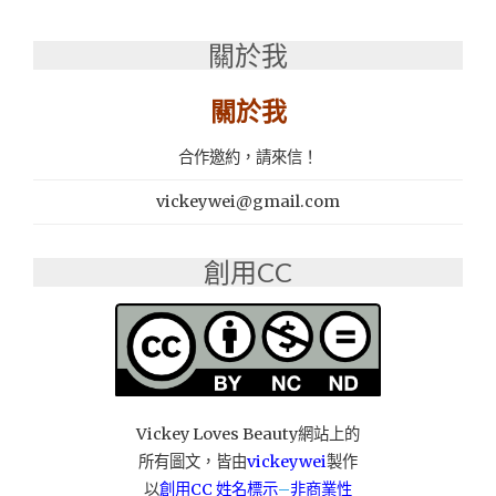
食
│
關於我
聚
餐
餐
關於我
廳
推
合作邀約，請來信！
薦：
伙
vickeywei@gmail.com
燒
山
(串
創用CC
燒、
熱
炒、
生
啤
酒)"
Vickey Loves Beauty網站上的
所有圖文，皆由
vickeywei
製作
以
創用CC 姓名標示
–
非商業性