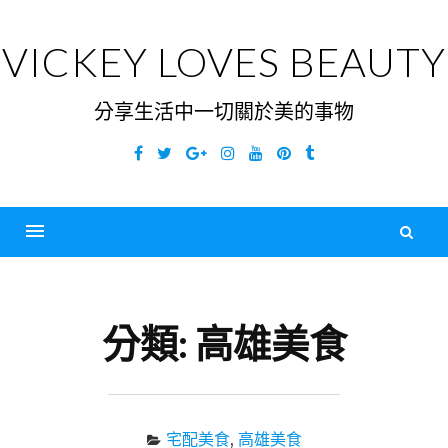
Skip
to
VICKEY LOVES BEAUTY
content
分享生活中一切關於美的事物
Facebook
Twitter
Google
Instagram
YouTube
Pinterest
Tumblr
Plus
搜
尋
Menu
關
鍵
分類:
高雄美食
字
宅配美食
,
高雄美食