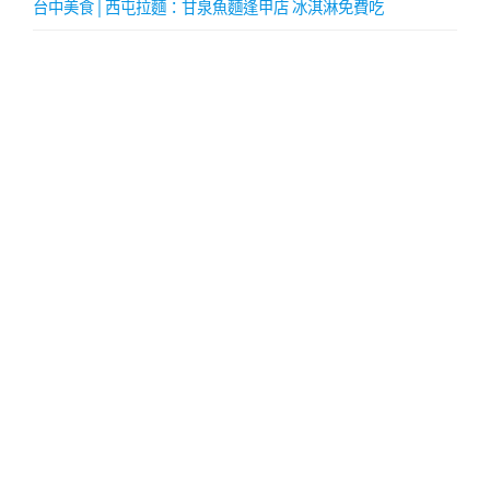
台中美食│西屯拉麵：甘泉魚麵逢甲店 冰淇淋免費吃