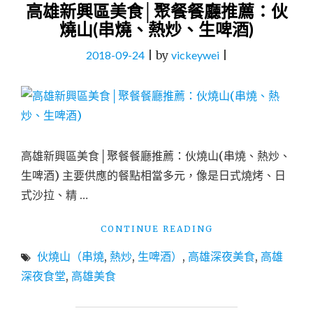
高雄新興區美食│聚餐餐廳推薦：伙
全
台
燒山(串燒、熱炒、生啤酒)
唯
一
2018-09-24
|
by
vickeywei
|
黑
錦
雞
專
賣
店
優
高雄新興區美食│聚餐餐廳推薦：伙燒山(串燒、熱炒、
多
生啤酒) 主要供應的餐點相當多元，像是日式燒烤、日
雞
式沙拉、精 …
肉
舖"
"高
CONTINUE READING
雄
伙燒山（串燒
,
熱炒
,
生啤酒）
,
高雄深夜美食
,
高雄
新
興
深夜食堂
,
高雄美食
區
美