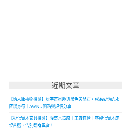
近期文章
【情人節禮物推薦】讓宇宙星塵與黑色尖晶石，成為愛情的永
恆護身符｜AWNL 開箱與評價分享
【彰化實木家具推薦】隆盛木器廠｜工廠直營｜客製化實木床
架首選，告別翻身異音！