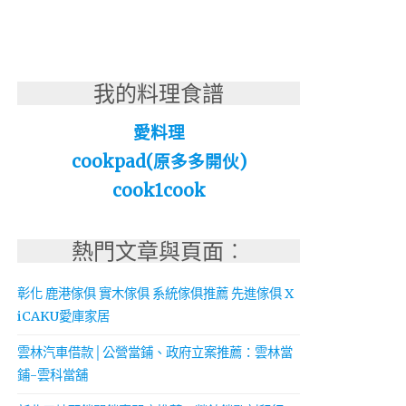
我的料理食譜
愛料理
cookpad(原多多開伙)
cook1cook
熱門文章與頁面︰
彰化 鹿港傢俱 實木傢俱 系統傢俱推薦 先進傢俱 X
iCAKU愛庫家居
雲林汽車借款│公營當鋪、政府立案推薦：雲林當
鋪-雲科當舖