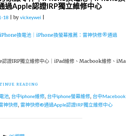
過Apple認證IRP獨立維修中心
樂
沒
1-18
|
by
vickeywei
|
中
未
中
獎
彩
券
到
證IRP獨立維修中心｜iPad維修、Macbook維修、iMa
傑
昇
通
信
"台
TINUE READING
送
中
一
換電池
,
台中iphone維修
,
台中iphone螢幕維修
,
台中Macebook
豐
串
原
雷神快修
,
雷神快修®通過Apple認證IRP獨立維修中心
衛
IPHONE
生
專
紙"
業
維
修