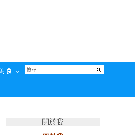
搜
Menu
美食
尋
關
鍵
字:
關於我