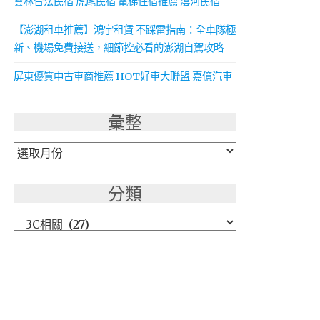
雲林合法民宿 虎尾民宿 電梯住宿推薦 澐河民宿
【澎湖租車推薦】鴻宇租賃 不踩雷指南：全車隊極
新、機場免費接送，細節控必看的澎湖自駕攻略
屏東優質中古車商推薦 HOT好車大聯盟 嘉億汽車
彙整
彙
整
分類
分
類