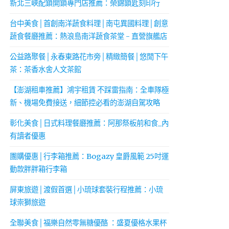
新北三峽配鎖開鎖專門店推薦：榮錦鎖匙刻印行
台中美食│首創南洋蔬食料理│南屯異國料理│創意
蔬食餐廳推薦：熱浪島南洋蔬食茶堂 - 直營旗艦店
公益路聚餐│永春東路花市旁│精緻簡餐│悠閒下午
茶：茶香水舍人文茶館
【澎湖租車推薦】鴻宇租賃 不踩雷指南：全車隊極
新、機場免費接送，細節控必看的澎湖自駕攻略
彰化美食│日式料理餐廳推薦：阿那祭板前和食_內
有讀者優惠
團購優惠│行李箱推薦：Bogazy 皇爵風範 25吋運
動款胖胖箱行李箱
屏東旅遊│渡假首選│小琉球套裝行程推薦：小琉
球崇獅旅遊
全聯美食│福樂自然零無糖優酪 ：盛夏優格水果杯