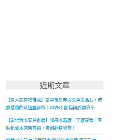
近期文章
【情人節禮物推薦】讓宇宙星塵與黑色尖晶石，成
為愛情的永恆護身符｜AWNL 開箱與評價分享
【彰化實木家具推薦】隆盛木器廠｜工廠直營｜客
製化實木床架首選，告別翻身異音！