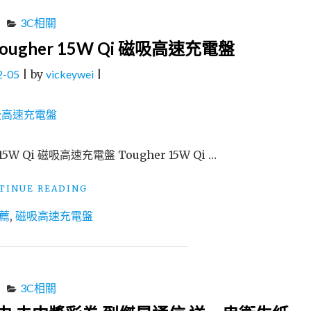
磁
繳
3C相關
吸
費
環
送
gher 15W Qi 磁吸高速充電盤
推
衛
薦
生
2-05
|
by
vickeywei
|
TOUGHER
紙
堅
抽
韌
手
者
機"
金
 Qi 磁吸高速充電盤 Tougher 15W Qi …
屬
磁
吸
"手
TINUE READING
環"
機
薦
,
磁吸高速充電盤
無
線
充
電
盤
3C相關
推
薦