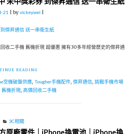
中 未中獎彩券 到傑昇通信 送一串衛生紙
│TOUGHER
15W
8-21
|
by
vickeywei
|
QI
磁
吸
高
速
回收二手機 舊機折現 超優惠 擁有30多年經營歷史的傑昇通
充
電
盤"
"挑
TINUE READING
戰
one空機破盤供應
,
Tougher手機配件
,
傑昇通信
,
挑戰手機市場
手
機
,
舊機折現
,
高價回收二手機
市
場
最
低
價
3C相關
刮
原廠零件｜iPhone換電池｜iPhone換
刮