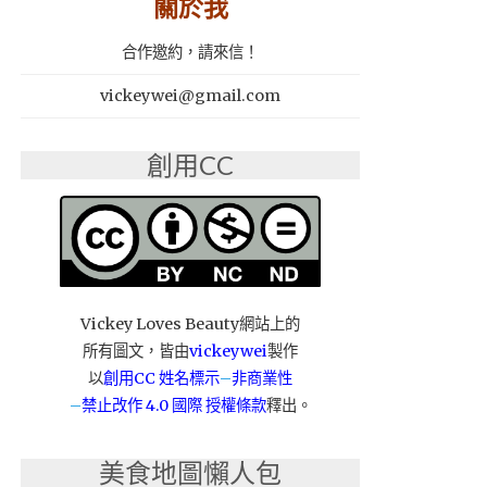
關於我
合作邀約，請來信！
vickeywei@gmail.com
創用CC
Vickey Loves Beauty網站上的
所有圖文，皆由
vickeywei
製作
以
創用CC 姓名標示
–
非商業性
–
禁止改作
4.0 國際 授權條款
釋出。
美食地圖懶人包