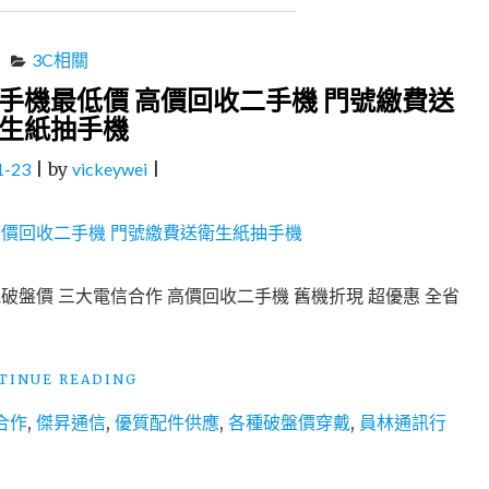
3C相關
戰手機最低價 高價回收二手機 門號繳費送
生紙抽手機
1-23
|
by
vickeywei
|
破盤價 三大電信合作 高價回收二手機 舊機折現 超優惠 全省
"員
TINUE READING
林
合作
,
傑昇通信
,
優質配件供應
,
各種破盤價穿戴
,
員林通訊行
手
機
店