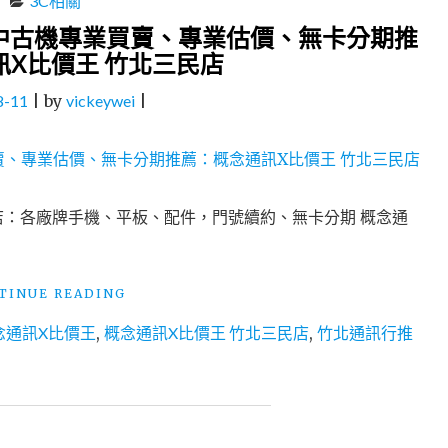
3C相關
｜
中古機專業買賣、專業估價、無卡分期推
官
訊X比價王 竹北三民店
方
原
8-11
|
by
vickeywei
|
廠
零
件
｜
IPHONE
換
店：各廠牌手機、平板、配件，門號續約、無卡分期 概念通
電
池
｜
IPHONE
"新
TINUE READING
換
竹
念通訊X比價王
,
概念通訊X比價王 竹北三民店
,
竹北通訊行推
螢
通
幕
訊
推
行
薦：
｜
雷
新
神
機、