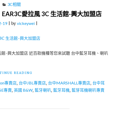
快
福
3C相關
修
利
AR3C愛拉風 3C 生活館-興大加盟店
®
機、
通
中
2-19
|
by
vickeywei
|
過
古
APPLE
機
認
專
證
業
IRP
買
獨
賣、
生活館-興大加盟店 近百款機種等您來試聽 台中藍牙耳機、喇叭
立
專
維
業
修
估
"藍
TINUE READING
中
價、
牙
心"
無
rdon專賣店
,
台中JBL專賣店
,
台中MARSHALL專賣店
,
台中耳
耳
卡
機、
SE專賣
,
英國 B&W
分
,
藍牙喇叭
,
藍牙耳機
,
藍芽耳機喇叭專賣
喇
期
叭
推
專
薦：
賣
概