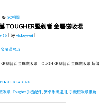
推
薦
傑
昇
3C相關
通
 TOUGHER堅韌者 金屬磁吸環
信
挑
6-16
|
by
vickeywei
|
戰
手
機
最
低
價
ER堅韌者 金屬磁吸環 TOUGHER堅韌者 金屬磁吸環 超薄
高
價
回
"手
TINUE READING
收
機
二
屬磁吸環
,
Tougher手機配件
,
安卓系統適用
,
手機磁吸環推薦
配
手
件
機
好
門
用
號