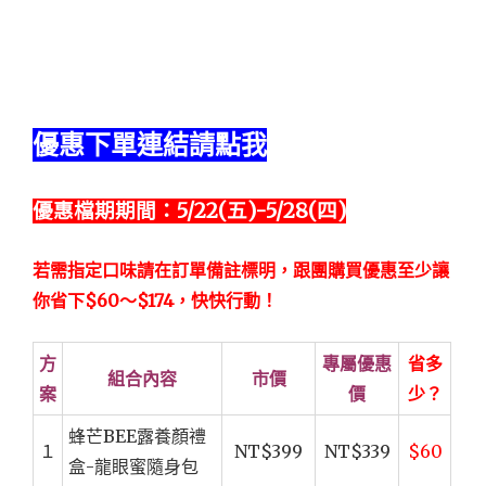
優惠下單連結請點我
優惠檔期期間：5/22(五)-5/28(四)
若需指定口味請在訂單備註標明，跟團購買優惠至少讓
你省下$60～$174，快快行動！
方
專屬優惠
省多
組合內容
市價
案
價
少？
蜂芒BEE露養顏禮
１
NT$399
NT$339
$60
盒-龍眼蜜隨身包