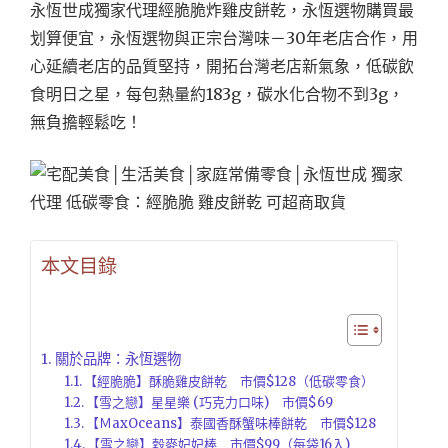
永恆世成獨家代理經脆脆炸雞皮餅乾，永恆選物購買最
划算便宜，永恆選物與正宗台灣味－30年老店合作，用
心延續老店的品質堅持，開拓台灣老店新氣象，低碳飲
食明日之星，每包熱量約183g，碳水化合物不到3g，
無負擔輕鬆吃！
本文目錄
關於品牌：永恆選物
【經脆脆】酥脆雞皮餅乾 市價$128（低碳零食）
【雪之戀】星星樂 (巧克力口味) 市價$69
【ＭaxOceans】泰國香酥蟹味棒餅乾 市價$128
【雪之戀】穀麥妃妃棒 市價$99（每袋16入)