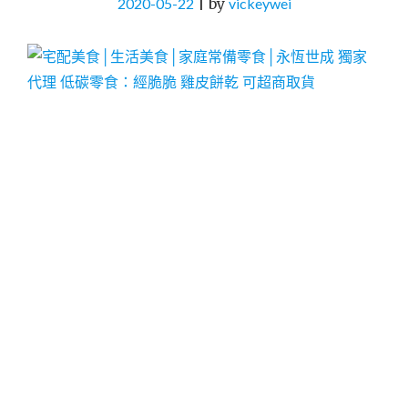
2020-05-22
|
by
vickeywei