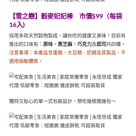
【雪之戀】穀麥妃妃棒 市價$99（每袋
16入)
採用多款天然穀物製成，讓你吃的健康又美味！目前有
推出的口味有：
原味
、
黑芝麻
、
巧克力
及
起司
共四種。
注意事項：本產品含蛋類、大豆類、奶類及其製品，不
適用過敏體質。
獨特又貼心的單一式包裝設計，想吃幾根開幾包～