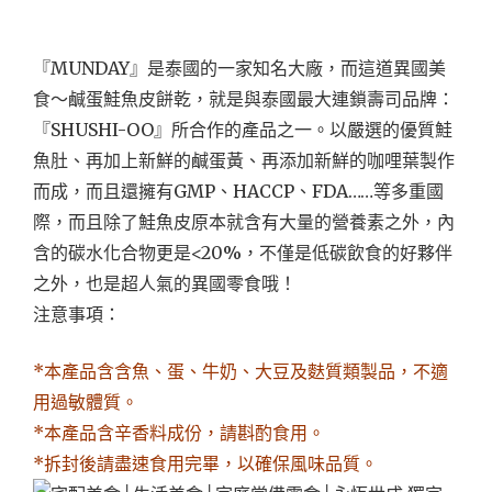
『MUNDAY』是泰國的一家知名大廠，而這道異國美
食～鹹蛋鮭魚皮餅乾，就是與泰國最大連鎖壽司品牌：
『SHUSHI-OO』所合作的產品之一。以嚴選的優質鮭
魚肚、再加上新鮮的鹹蛋黃、再添加新鮮的咖哩葉製作
而成，而且還擁有GMP、HACCP、FDA……等多重國
際，而且除了鮭魚皮原本就含有大量的營養素之外，內
含的碳水化合物更是<20%，不僅是低碳飲食的好夥伴
之外，也是超人氣的異國零食哦！
注意事項：
*本產品含含魚、蛋、牛奶、大豆及麩質類製品，不適
用過敏體質。
*本產品含辛香料成份，請斟酌食用。
*拆封後請盡速食用完畢，以確保風味品質。