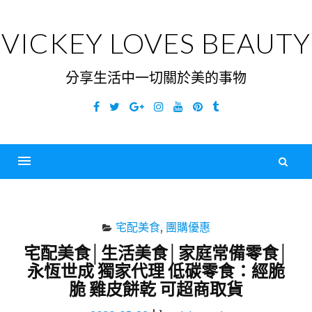
Skip
to
VICKEY LOVES BEAUTY
content
分享生活中一切關於美的事物
Facebook
Twitter
Google
Instagram
YouTube
Pinterest
Tumblr
Plus
搜
尋
Menu
關
鍵
宅配美食
,
團購優惠
字
宅配美食│生活美食│家庭常備零食│
永恆世成 獨家代理 低碳零食：經脆
脆 雞皮餅乾 可超商取貨