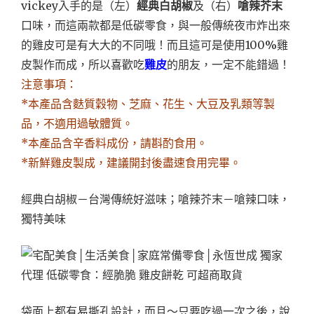
vickey入手的是（左）
經典白胡椒
及（右）
嗆辣芥末
口味，而這兩款都是低碳零食，與一般傳統夜市炸出來
的雞皮可是有大大的不同哦！而且這可是使用100%雞
皮製作而成，所以喜歡吃
雞皮
的朋友，一定不能錯過！
注意事項：
*本產品含麩質穀物、芝麻、花生、大豆及乳類等製
品，不適用過敏體質。
*本產品含辛香料成份，請斟酌食用。
*新鮮雞皮製成，建議開封後盡速食用完畢。
經典白胡椒－台灣傳統好滋味；嗆辣芥末－嗆辣口味，
獨特美味
袋面上都有易撕孔設計，而且～只要吃過一次之後，說