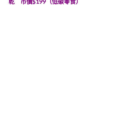
乾 市價$199（低碳零食）