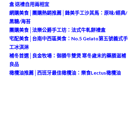
盒 送禮自用兩相宜
網購美食│團購熱銷推薦│鋒美手工沙其馬：原味/經典/
黑糖/海苔
團購美食│法樂公爵手工坊：法式牛軋餅禮盒
宅配美食│台南中西區美食：No.5 Gelato第五號義式手
工冰淇淋
補冬首選│良金牧場：御膳牛雙煲 寒冬歲末的藥膳滋補
良品
橄欖油推薦│西班牙最佳橄欖油：樂食Lectus橄欖油