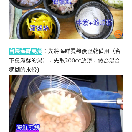
自製海鮮高湯
：先將海鮮燙熟後瀝乾備用（留
下燙海鮮的湯汁，先取200cc放涼，做為混合
麵糊的水份)