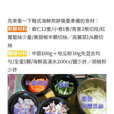
先來看一下韓式海鮮煎餅需要準備的食材：
煎餅材料
：蝦仁12隻/小卷1隻/青蔥2根切段/紅
蘿蔔絲少量/黃甜椒半顆切絲／高麗菜1/4顆切
絲
麵糊材料
：中筋100g＋地瓜粉30g先混合均
勻/全蛋1顆/海鮮高湯水200cc/鹽少許／胡椒粉
少許