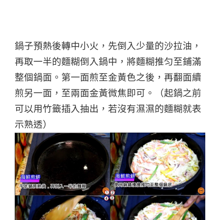
鍋子預熱後轉中小火，先倒入少量的沙拉油，
再取一半的麵糊倒入鍋中，將麵糊推匀至鋪滿
整個鍋面。第一面煎至金黃色之後，再翻面續
煎另一面，至兩面金黃微焦即可。（起鍋之前
可以用竹籤插入抽出，若沒有濕濕的麵糊就表
示熟透）