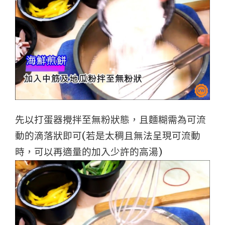
先以打蛋器攪拌至無粉狀態，且麵糊需為可流
動的滴落狀即可(若是太稠且無法呈現可流動
時，可以再適量的加入少許的高湯)