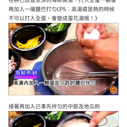
在將已放置至涼的海鮮高湯，打入全蛋一顆後
再加入一撮鹽巴打匀(PS：高湯還是熱的時候
不可以打入全蛋，會變成蛋花湯哦！)
接著再加入已事先拌匀的中筋及地瓜粉