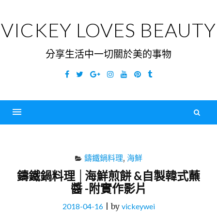
Skip
to
VICKEY LOVES BEAUTY
content
分享生活中一切關於美的事物
Facebook
Twitter
Google
Instagram
YouTube
Pinterest
Tumblr
Plus
搜
尋
Menu
關
鍵
鑄鐵鍋料理
,
海鮮
字
鑄鐵鍋料理 │海鮮煎餅 &自製韓式蘸
醬 -附實作影片
2018-04-16
|
by
vickeywei