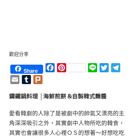
歡迎分享
Facebook
Pinterest
Line
Twitter
Teleg
Share
Email
Tumblr
Plurk
鑄鐵鍋料理 │海鮮煎餅 &自製韓式蘸醬
愛看韓劇的人除了是被劇中的帥氣又漂亮的主
角深深吸引之外，其實劇中人物所吃的韓食，
其實也會讓很多人心裡ＯＳ的想著～好想吃吃