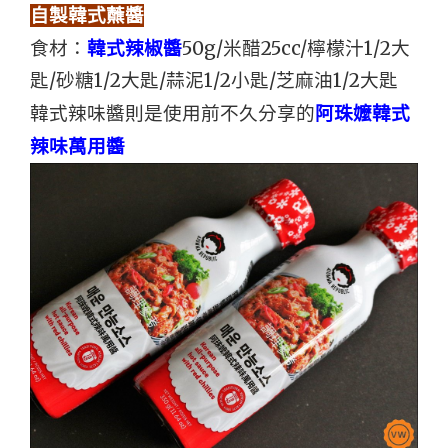
自製韓式蘸醬
食材：
韓式辣椒醬
50g/米醋25cc/檸檬汁1/2大
匙/砂糖1/2大匙/蒜泥1/2小匙/芝麻油1/2大匙
韓式辣味醬則是使用前不久分享的
阿珠嬤韓式
辣味萬用醬