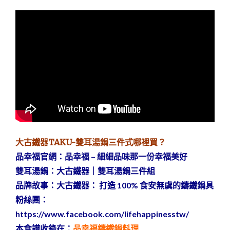
大古鐵器TAKU-雙耳湯鍋三件式哪裡買？
品幸福官網：
品幸福 – 細細品味那一份幸福美好
雙耳湯鍋：
大古鐵器｜雙耳湯鍋三件組
品牌故事：
大古鐵器： 打造 100% 食安無虞的鑄鐵鍋具
粉絲團：
https://www.facebook.com/lifehappinesstw/
本食譜收錄在：
品幸福鑄鐵鍋料理