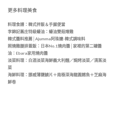
更多料理美食
料理食譜：韓式拌飯＆手握便當
李錦記舊庄特級蠔油：蠔油雙菇燴雞
韓式醬料推薦│Ajumma阿珠嬤-韓式調味料
照燒雞腿排蓋飯：日本No.1燒肉醬│家裡的第二罐醬
油：Ebara家用燒肉醬
淡菜料理：白酒淡菜海鮮義大利麵／焗烤淡菜／清蒸淡
菜
海鮮料理：挪威薄鹽鯖片＋南極深海龍圓鱈魚＋芝麻海
鮮卷