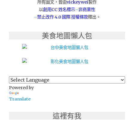
所有圖文，皆由
vickeywei
製作
以
創用CC 姓名標示
–
非商業性
–
禁止改作
4.0 國際 授權條款
釋出。
美食地圖懶人包
Powered by
Translate
這裡有我