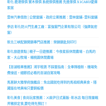
彰化 鹿港傢俱 實木傢俱 系統傢俱推薦 先進傢俱 X iCAKU愛庫
家居
雲林汽車借款│公營當鋪、政府立案推薦：雲林當鋪-雲科當舖
參訪 彰化防火門生產工廠：富強窗門企業有限公司（強牌氣密
窗）
新北三峽配鎖開鎖專門店推薦：榮錦鎖匙刻印行
彰化旅遊景點│親子一日遊推薦：今夜星辰休閒農場、白馬的
家、大山牧場、楊桃園休閒農場
【澎湖租車推薦】鴻宇租賃 不踩雷指南：全車隊極新、機場免
費接送，細節控必看的澎湖自駕攻略
馬蔥餅大雅學府旗艦店：免出國就吃得到的馬祖經典美食、隱
藏版在地美味只要銅板價
彰化美食│食尚玩家推薦：ㄨ麻尹日式蓋飯-彰水店 每日限量戰
斧豬排定食,要吃得先預訂！