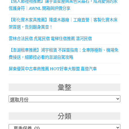
【情人節禮物推薦】讓宇宙星塵與黑色尖晶石，成為愛情的永
恆護身符｜AWNL 開箱與評價分享
【彰化實木家具推薦】隆盛木器廠｜工廠直營｜客製化實木床
架首選，告別翻身異音！
雲林合法民宿 虎尾民宿 電梯住宿推薦 澐河民宿
【澎湖租車推薦】鴻宇租賃 不踩雷指南：全車隊極新、機場免
費接送，細節控必看的澎湖自駕攻略
屏東優質中古車商推薦 HOT好車大聯盟 嘉億汽車
彙整
彙
整
分類
分