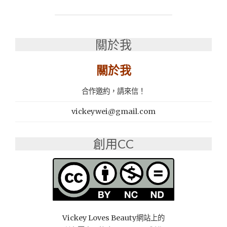
曬
乳
推
薦，
關於我
夏
天
關於我
抗
汗、
合作邀約，請來信！
玩
水
vickeywei@gmail.com
好
自
在：
創用CC
曼
秀
雷
敦
MENTHOLATUM、
高
絲
Vickey Loves Beauty網站上的
KOSE"