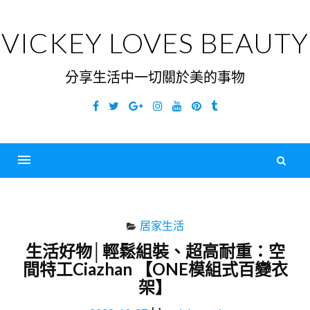
Skip
to
VICKEY LOVES BEAUTY
content
分享生活中一切關於美的事物
Facebook
Twitter
Google
Instagram
YouTube
Pinterest
Tumblr
Plus
搜
尋
Menu
關
鍵
居家生活
字
生活好物│輕鬆組裝、超高耐重：空
間特工Ciazhan 【ONE模組式百變衣
架】