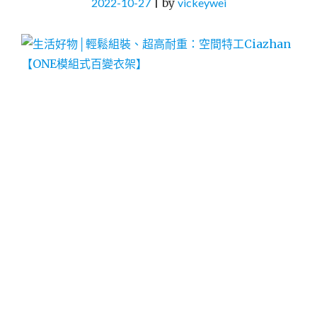
2022-10-27
|
by
vickeywei