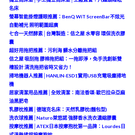
名床
螢幕智能掛燈護眼推薦：BenQ WiT ScreenBar不炫光
自動補光 照明範圍超廣
七合一天然酵素│台灣製造：佶之屋 水零容 環保洗衣膠
囊
超好用拖把推薦：污利海 髒水分離拖把組
佶之屋 吸刮拖 膠棉拖把組：一拖即淨，免手洗創新雙
槽設計 清洗拖把省時又省力！
掃地機器人推薦│HANLIN-ESD1實用USB充電吸塵掃地
機
居家清潔用品推薦│全效清潔：南法香頌-歐巴拉朵亞麻
油黑肥皂
乳膠枕推薦│德瑞克名床：天然乳膠枕(麵包型)
洗衣球推薦│Naturo萊悠諾 強酵香水洗衣濃縮膠囊
按摩枕推薦│ATEX日本按摩抱枕第一品牌：Lourdes日
式溫熱揉捏按摩抱枕