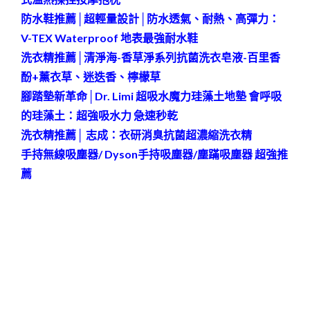
防水鞋推薦│超輕量設計│防水透氣、耐熱、高彈力：
V-TEX Waterproof 地表最強耐水鞋
洗衣精推薦│清淨海-香草淨系列抗菌洗衣皂液-百里香
酚+薰衣草、迷迭香、檸檬草
腳踏墊新革命│Dr. Limi 超吸水魔力珪藻土地墊 會呼吸
的珪藻土：超強吸水力 急速秒乾
洗衣精推薦│ 志成：衣研消臭抗菌超濃縮洗衣精
手持無線吸塵器/ Dyson手持吸塵器/塵蹣吸塵器 超強推
薦