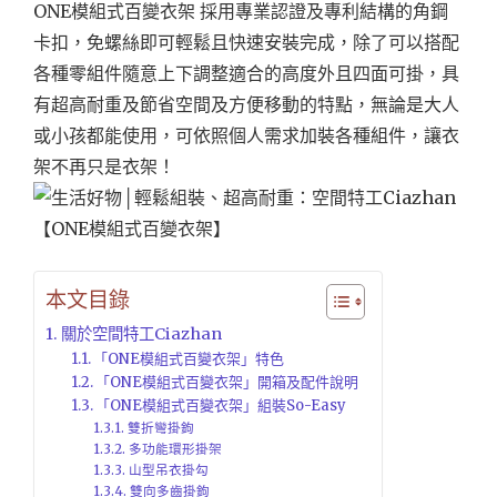
ONE模組式百變衣架 採用專業認證及專利結構的角鋼
卡扣，免螺絲即可輕鬆且快速安裝完成，除了可以搭配
各種零組件隨意上下調整適合的高度外且四面可掛，具
有超高耐重及節省空間及方便移動的特點，無論是大人
或小孩都能使用，可依照個人需求加裝各種組件，讓衣
架不再只是衣架！
本文目錄
關於空間特工Ciazhan
「ONE模組式百變衣架」特色
「ONE模組式百變衣架」開箱及配件說明
「ONE模組式百變衣架」組裝So-Easy
雙折彎掛鉤
多功能環形掛架
山型吊衣掛勾
雙向多齒掛鉤