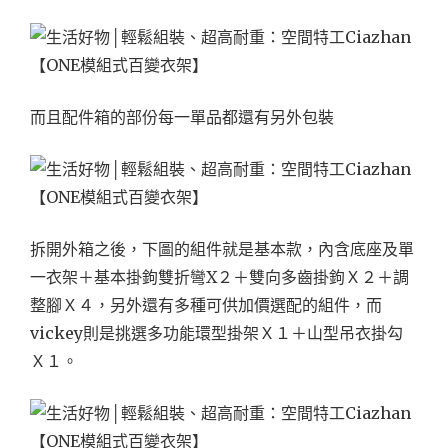
而且配件箱的部份每一單品都還有另外包裝
拆開外箱之後，下圖的組件就是基本款，內含底座及單
一衣架＋基本掛鉤雙折彎X２＋雙向多齒掛鉤Ｘ２＋調
整腳Ｘ４，另外還有多種可供加價選配的組件，而
vickey則是挑選多功能環型掛架Ｘ１＋山型吊衣掛勾
Ｘ１。