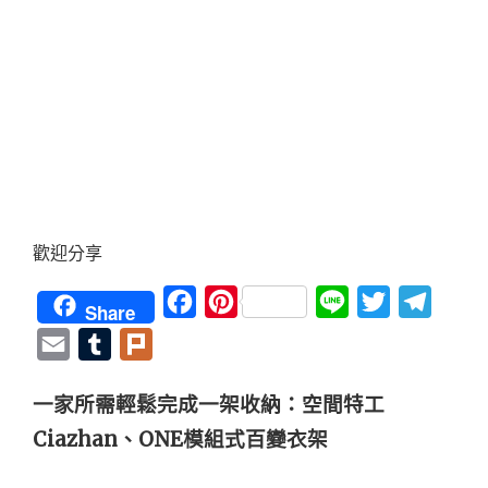
歡迎分享
Facebook
Pinterest
Line
Twitter
Teleg
Share
Email
Tumblr
Plurk
一家所需輕鬆完成一架收納：空間特工
Ciazhan、ONE模組式百變衣架