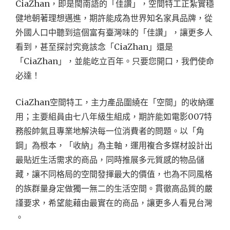
CiaZhan，即是閩南語的「佳讚」，空間特工正紮實穩
健地朝著理想邁進，期許能成為世界知名家具品牌，從
外國人口中聽到這個富有臺灣味的「佳讚」，讓更多人
看到，甚至探討究竟該念「CiaZhan」還是
「CiaZhan」，並能屹立百年。只要您開口，我們使命
必達！
CiaZhan空間特工，主力產品圍繞在「空間」的收納運
用；主要組員由七八年級生組成，期許能如電影007特
務般帥氣且專業地解決每一位消費者的問題。以「角
鋼」為根本，「收納」為主軸，運用複合多媒材設計出
最貼近生活需求的商品，同時推展多元質感的物品儲
藏，讓不同格局的空間發揮最大的價值，也為不同風格
的族群量身定做獨一無二的生活空間。貫徹高品質的嚴
謹要求，希望能藉由最實在的商品，讓更多人看見台灣
。