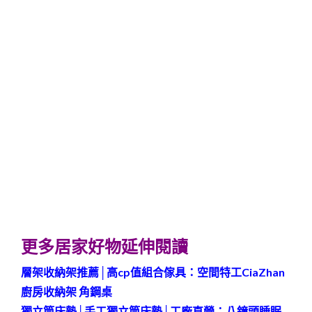
更多居家好物延伸閱讀
層架收納架推薦│高cp值組合傢具：空間特工CiaZhan
廚房收納架 角鋼桌
獨立筒床墊│手工獨立筒床墊│工廠直營：八鐘頭睡眠