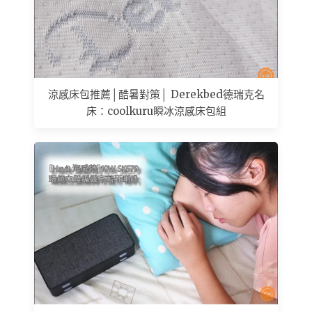
涼感床包推薦│酷暑對策│ Derekbed德瑞克名
床：coolkuru瞬冰涼感床包組