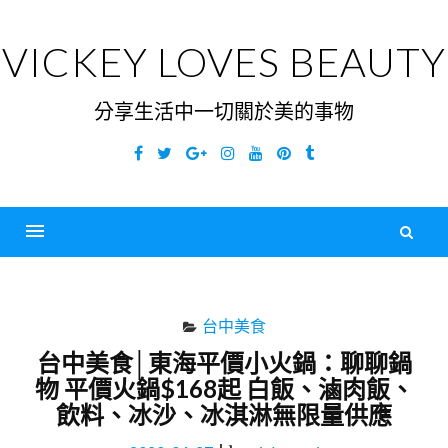
Skip
to
VICKEY LOVES BEAUTY
content
分享生活中一切關於美的事物
Facebook
Twitter
Google
Instagram
YouTube
Pinterest
Tumblr
Plus
搜
尋
Menu
關
鍵
台中美食
字
台中美食│東海平價小火鍋：聊聊鍋
物 平價火鍋$168起 白飯、滷肉飯、
飲料、冰沙、冰淇淋無限量供應