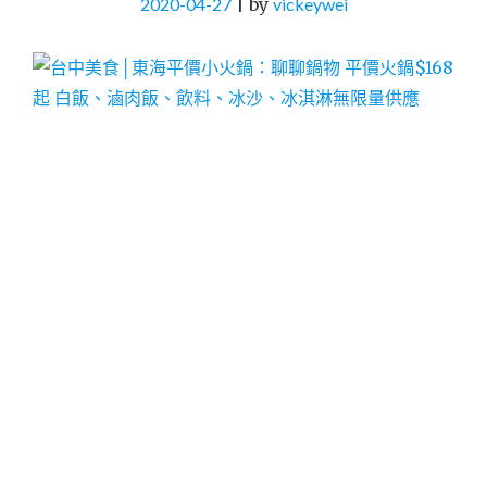
2020-04-27
|
by
vickeywei