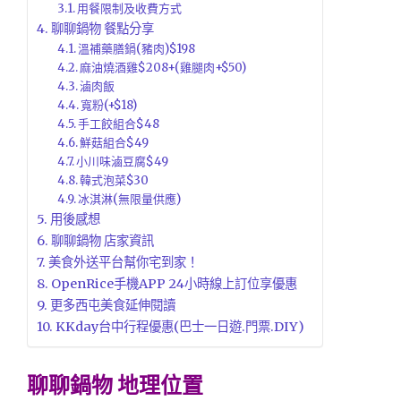
用餐限制及收費方式
聊聊鍋物 餐點分享
溫補藥膳鍋(豬肉)$198
麻油燒酒雞$208+(雞腿肉+$50)
滷肉飯
寬粉(+$18)
手工餃組合$48
鮮菇組合$49
小川味滷豆腐$49
韓式泡菜$30
冰淇淋(無限量供應)
用後感想
聊聊鍋物 店家資訊
美食外送平台幫你宅到家！
OpenRice手機APP 24小時線上訂位享優惠
更多西屯美食延伸閱讀
KKday台中行程優惠(巴士一日遊.門票.DIY)
聊聊鍋物 地理位置