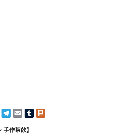
Twitter
Telegram
Email
Tumblr
Plurk
。手作茶飲】