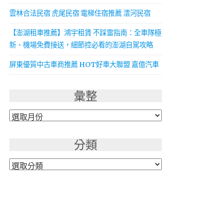
雲林合法民宿 虎尾民宿 電梯住宿推薦 澐河民宿
【澎湖租車推薦】鴻宇租賃 不踩雷指南：全車隊極
新、機場免費接送，細節控必看的澎湖自駕攻略
屏東優質中古車商推薦 HOT好車大聯盟 嘉億汽車
彙整
彙
整
分類
分
類