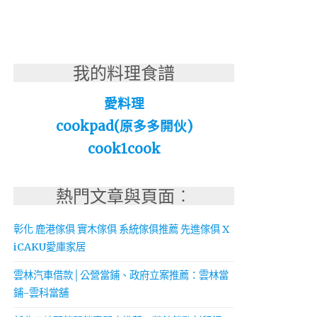
我的料理食譜
愛料理
cookpad(原多多開伙)
cook1cook
熱門文章與頁面︰
彰化 鹿港傢俱 實木傢俱 系統傢俱推薦 先進傢俱 X
iCAKU愛庫家居
雲林汽車借款│公營當鋪、政府立案推薦：雲林當
鋪-雲科當舖