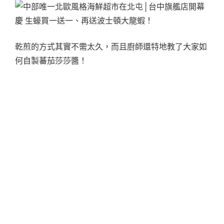
乾煎的方式其實不需太久，而且廚師還特地教了大家如
何自製蕃茄莎莎醬！