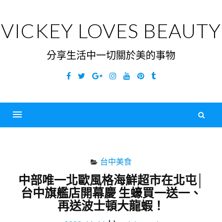
Skip
to
VICKEY LOVES BEAUTY
content
分享生活中一切關於美的事物
Facebook
Twitter
Google
Instagram
YouTube
Pinterest
Tumblr
Plus
搜
尋
Menu
關
鍵
台中美食
字
中部唯一北歐風格海鮮超市在北屯│
台中旗艦店開幕慶 生蠔買一送一、
再送波士頓大龍蝦！