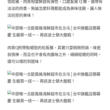
雪紋豬，肉質相當鮮甜有彈性，口感紮實 Q 嫩，還帶有
淡淡的肉香，無論怎麼料理都能成為美味佳餚，讓人無
法抗拒的美味！
肉質Q附帶點嚼勁的松阪豬，其實只耍稍微煎過，味道
就很棒，而且也不會有肉腥味之外，細細咀嚼的同時，
還可以嚐的到甜味！