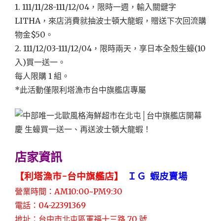
1. 111/11/28-111/12/04，限時一週，輸入關鍵字
LITHA，來店消費就抽波士頓大龍蝦，贈送下次回流購
物金$50。
2. 111/12/03-111/12/04，限時兩天，享日本全殼生蠔(10
入)買一送一。
每人限購 1 組。
*此活動僅限利塔漁市台中旗艦店專屬
店家資訊
【利塔漁市-台中旗艦店】
ＩＧ
蝦皮賣場
營業時間：AM10:00~PM9:30
電話：04-22391369
地址：台中市北屯區軍福十三路 70 號