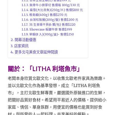
日本全殼生蠔(L) 售價$399 元
無骨牛小排厚切 售價每 100g/130 元
扁雪(大比目魚)(250g/片) 售價$100 元
根島蝦(400g) 售價$270 元
台灣松阪豬(200g/盤) 售價$200 元
3S 生食級干貝(6 顆/包) 售價$220
Showcase 板腱牛排 售價$399
草蝦(8 入)(300g/盒)- 售價$250
開幕活動優惠
店家資訊
更多北屯美食文章延伸閱讀
關於：「LITHA 利塔魚市」
老闆本身欣賞北歐文化，以收集北歐老件家具為樂趣。
並以北歐文化作為基準發想，成立「LITHA 利塔魚
市」，主打北歐生鮮專賣，嚴選國外原裝進口的生鮮，
把關好品質好食材。希望用平易近人的價格，提供給小
家庭、情侶、單身族群，用便宜的價格也能買到好食
材，與所愛的人一起料理、共享美好的餐點。