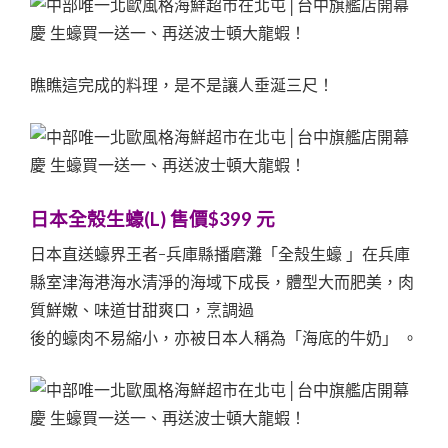
瞧瞧這完成的料理，是不是讓人垂涎三尺！
日本全殼生蠔(L) 售價$399 元
日本直送蠔界王者-兵庫縣播磨灘「全殼生蠔 」在兵庫
縣室津海港海水清淨的海域下成長，體型大而肥美，肉
質鮮嫩、味道甘甜爽口，烹調過
後的蠔肉不易縮小，亦被日本人稱為「海底的牛奶」 。