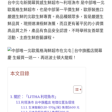
台中北屯新開幕質感生鮮超市～利塔漁市 是中部唯一北
歐風格生鮮超市，也是中部第一平價生鮮、歐原裝進口
嚴選生鮮的北歐生鮮專賣。商品種類眾多，皆是嚴選生
鮮品質、現撈速凍極鮮漁獲，而且更有著平民的小資價
高品質之外，產品有食品安全認證、不時舉辨友善鄰里
活動、主廚生鮮廚藝課程。
本文目錄
關於：「LITHA 利塔魚市」
利塔漁市 台中旗艦店 地理位置及環境
生凍龍蝦(520-570g/尾) 售價$600 元