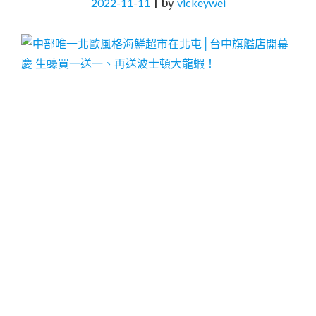
2022-11-11
|
by
vickeywei