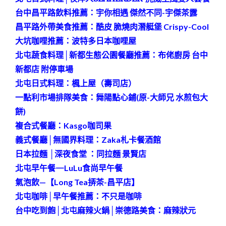
台中昌平路飲料推薦：宇你相遇 傑然不同-宇傑茶露
昌平路外帶美食推薦：酷皮 脆燒肉潛艇堡 Crispy-Cool
大坑咖哩推薦：波特多日本咖哩屋
北屯蔬食料理│新都生態公園餐廳推薦：布佬廚房 台中
新都店 附停車場
北屯日式料理：楓上屋（壽司店）
一點利市場排隊美食：舞陽點心鋪(原-大師兄 水煎包大
餅)
複合式餐廳：Kasgo咖司果
義式餐廳│無國界料理：Zaka札卡餐酒館
日本拉麵 │深夜食堂 ：同拉麵 景賢店
北屯早午餐—
LuLu食尚早午餐
氣泡飲—【Long Tea挵茶-昌平店】
北屯咖啡│早午餐推薦：不只是咖啡
台中吃到飽│北屯麻辣火鍋│崇德路美食：麻辣狀元