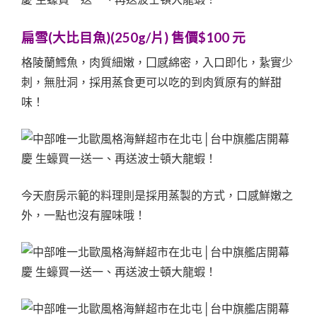
扁雪(大比目魚)(250g/片) 售價$100 元
格陵蘭鱈魚，肉質細嫩，囗感綿密，入口即化，紥實少
刺，無肚洞，採用蒸食更可以吃的到肉質原有的鮮甜
味！
今天廚房示範的料理則是採用蒸製的方式，口感鮮嫩之
外，一點也沒有腥味哦！