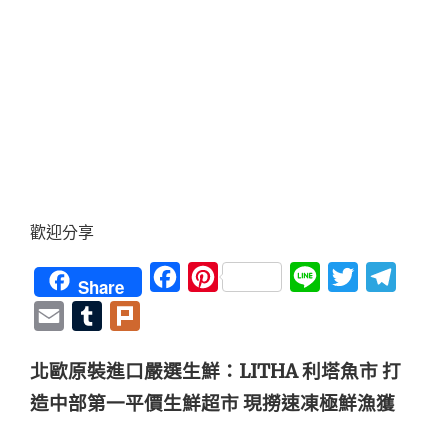
歡迎分享
Facebook
Pinterest
Line
Twitter
Teleg
Share
Email
Tumblr
Plurk
北歐原裝進口嚴選生鮮：LITHA 利塔魚市 打
造中部第一平價生鮮超市 現撈速凍極鮮漁獲