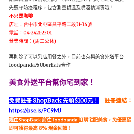
先遵守防疫程序，包含測量額溫及噴酒精消毒哦！
不只是咖啡
店址：台中市北屯區昌平路二段31-34號
電話：04-2421-2301
營業時間：(周二公休)
再則除了可以到店用餐之外，目前也有與美食外送平台
foodpanda及UberEats合作
美食外送平台幫你宅到家！
免費註冊 ShopBack 先領$100元
！
註冊連結：
https://pse.is/PC9MJ
經由ShopBack 前往 foodpanda
訂購宅配美食，免優惠碼
即可獲得最高 8% 現金回饋！