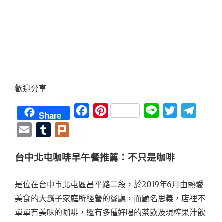
歡迎分享
Facebook
Pinterest
Line
Twitter
Teleg
Share
Email
Tumblr
Plurk
台中北屯咖啡早午餐推薦：不只是咖啡
是位在台中市北屯區昌平路二段，於2019年6月由熱愛
美食的大鬍子家庭所經營的餐廳，而顧名思義，店裡不
單單有美味的咖啡，還有多種好喝的茶飲及現榨果汁飲