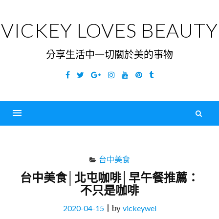
Skip
to
VICKEY LOVES BEAUTY
content
分享生活中一切關於美的事物
Facebook
Twitter
Google
Instagram
YouTube
Pinterest
Tumblr
Plus
搜
尋
Menu
關
鍵
台中美食
字
台中美食│北屯咖啡│早午餐推薦：
不只是咖啡
2020-04-15
|
by
vickeywei