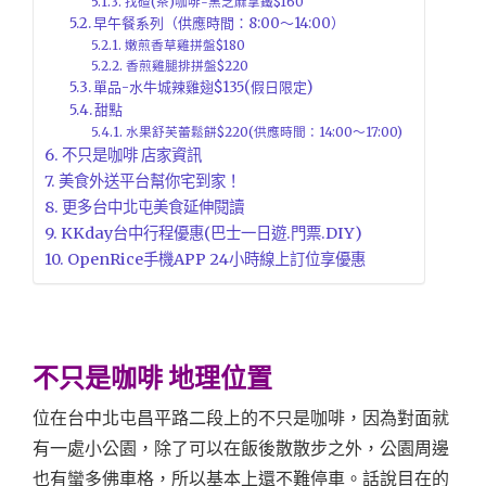
找碴(茶)咖啡-黑芝麻拿鐵$160
早午餐系列（供應時間：8:00～14:00）
嫩煎香草雞拼盤$180
香煎雞腿排拼盤$220
單品-水牛城辣雞翅$135(假日限定)
甜點
水果舒芙蕾鬆餅$220(供應時間：14:00～17:00)
不只是咖啡 店家資訊
美食外送平台幫你宅到家！
更多台中北屯美食延伸閱讀
KKday台中行程優惠(巴士一日遊.門票.DIY)
OpenRice手機APP 24小時線上訂位享優惠
不只是咖啡 地理位置
位在台中北屯昌平路二段上的不只是咖啡，因為對面就
有一處小公園，除了可以在飯後散散步之外，公園周邊
也有蠻多佛車格，所以基本上還不難停車。話說目在的