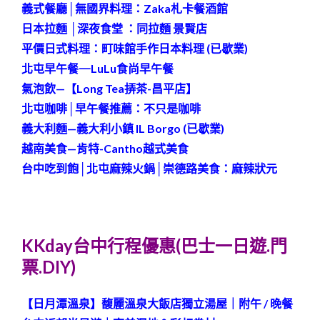
義式餐廳│無國界料理：Zaka札卡餐酒館
日本拉麵 │深夜食堂 ：同拉麵 景賢店
平價日式料理：
町味館手作日本料理 (已歇業)
北屯早午餐—
LuLu食尚早午餐
氣泡飲—【Long Tea挵茶-昌平店】
北屯咖啡│早午餐推薦：不只是咖啡
義大利麵—義大利小鎮 IL Borgo (已歇業)
越南美食—肯特-Cantho越式美食
台中吃到飽│北屯麻辣火鍋│崇德路美食：麻辣狀元
KKday台中行程優惠(巴士一日遊.門
票.DIY)
【日月潭溫泉】馥麗溫泉大飯店獨立湯屋｜附午 / 晚餐