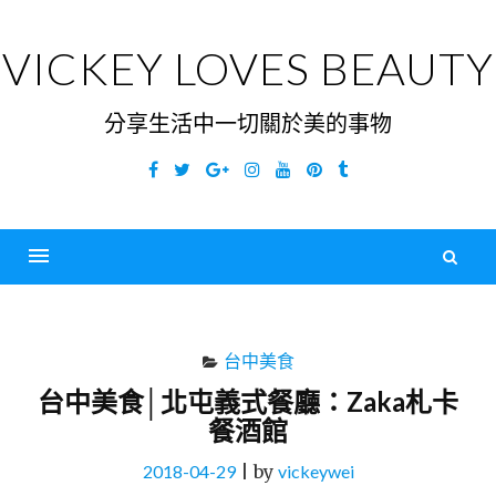
Skip
to
VICKEY LOVES BEAUTY
content
分享生活中一切關於美的事物
Facebook
Twitter
Google
Instagram
YouTube
Pinterest
Tumblr
Plus
搜
尋
Menu
關
鍵
台中美食
字
台中美食│北屯義式餐廳：Zaka札卡
餐酒館
2018-04-29
|
by
vickeywei