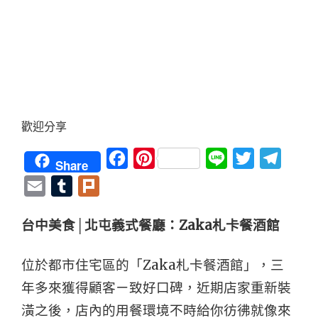
歡迎分享
Facebook
Pinterest
Line
Twitter
Teleg
Share
Email
Tumblr
Plurk
台中美食│北屯義式餐廳：Zaka札卡餐酒館
位於都市住宅區的「Zaka札卡餐酒館」，三
年多來獲得顧客ㄧ致好口碑，近期店家重新裝
潢之後，店內的用餐環境不時給你彷彿就像來