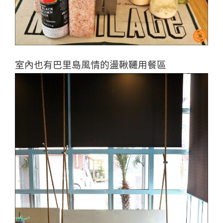
室內也有巴里島風情的盪鞦韆用餐區