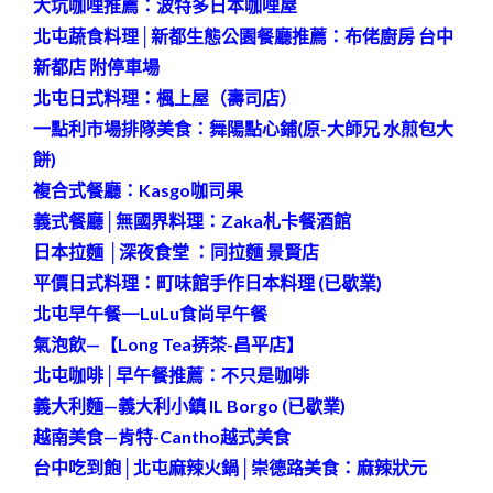
大坑咖哩推薦：波特多日本咖哩屋
北屯蔬食料理│新都生態公園餐廳推薦：布佬廚房 台中
新都店 附停車場
北屯日式料理：楓上屋（壽司店）
一點利市場排隊美食：舞陽點心鋪(原-大師兄 水煎包大
餅)
複合式餐廳：Kasgo咖司果
義式餐廳│無國界料理：Zaka札卡餐酒館
日本拉麵 │深夜食堂 ：同拉麵 景賢店
平價日式料理：
町味館手作日本料理 (已歇業)
北屯早午餐—
LuLu食尚早午餐
氣泡飲—【Long Tea挵茶-昌平店】
北屯咖啡│早午餐推薦：不只是咖啡
義大利麵—義大利小鎮 IL Borgo (已歇業)
越南美食—肯特-Cantho越式美食
台中吃到飽│北屯麻辣火鍋│崇德路美食：麻辣狀元