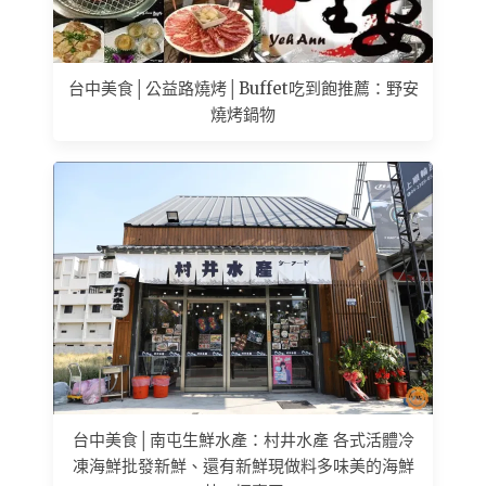
台中美食│公益路燒烤│Buffet吃到飽推薦：野安
燒烤鍋物
台中美食│南屯生鮮水產：村井水產 各式活體冷
凍海鮮批發新鮮、還有新鮮現做料多味美的海鮮