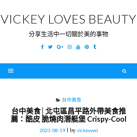
Skip
to
VICKEY LOVES BEAUTY
content
分享生活中一切關於美的事物
Facebook
Twitter
Google
Instagram
YouTube
Pinterest
Tumblr
Plus
搜
尋
Menu
關
鍵
台中美食
字
台中美食│北屯區昌平路外帶美食推
薦：酷皮 脆燒肉潛艇堡 Crispy-Cool
2021-08-19
|
by
vickeywei