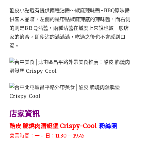
酷皮小點還有提供兩種沾醬～椒麻辣味醬+BBQ原味醬
供客人品嚐，左側的是帶點椒麻辣感的辣味醬，而右側
的則是BＢＱ沾醬，兩種沾醬在鹹度上來說也較一般店
家的適合，即使沾的滿滿滿，吃過之後也不會感到口
渴。
店家資訊
酷皮 脆燒肉潛艇堡 Crispy-Cool
粉絲團
營業時間：一 ~ 日：11:30 – 19:45