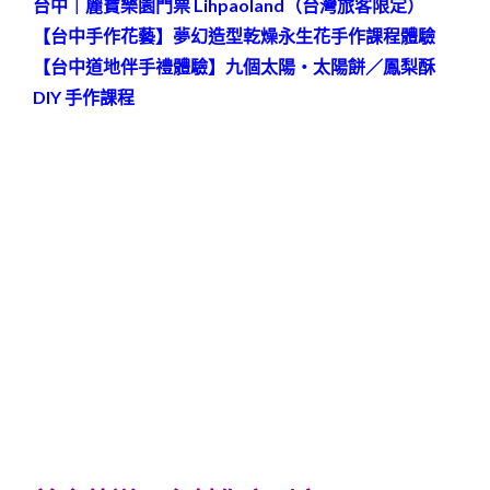
台中｜麗寶樂園門票 Lihpaoland（台灣旅客限定）
【台中手作花藝】夢幻造型乾燥永生花手作課程體驗
【台中道地伴手禮體驗】九個太陽・太陽餅／鳳梨酥
DIY 手作課程