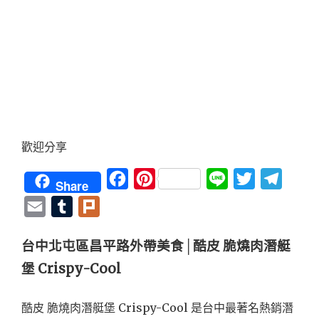
歡迎分享
Facebook
Pinterest
Line
Twitter
Teleg
Share
Email
Tumblr
Plurk
台中北屯區昌平路外帶美食│酷皮 脆燒肉潛艇
堡 Crispy-Cool
酷皮 脆燒肉潛艇堡 Crispy-Cool 是
台中最著名熱銷潛