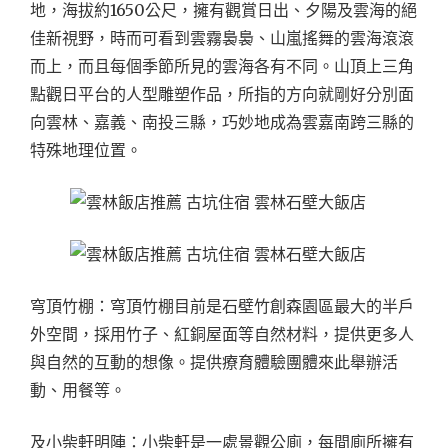
地，海拔約1650公尺，擁有觀賞日出、夕陽及雲海的絕
佳新視野，時而可看到雲霧裊裊、山嵐搖舞的雲海滾滾
而上，而且每個季節所見的雲海各有不同。山頂上三角
點觀日平台的人型雕塑作品，所指的方向就剛好分別面
向雲林、嘉義、南投三縣，巧妙地成為雲嘉南跨三縣的
特殊地理位置。
穹頂竹棚：穹頂竹棚目前是石壁竹創森園區最大的半戶
外空間，採用竹子、紅銅屋面等自然材料，提供更多人
與自然的互動的想像。提供療育體驗團體來此舉辦活
動、用餐等。
及小柴軒明陣：小柴軒是一處景觀公廁，每間廁所擁有