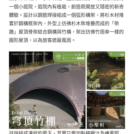
一個小庭院，庭院內有植栽，創造既開放又隱密的新奇
體驗。設計以鋼筋焊接組成一個弧形構架，將杉木材堆
置於鋼構框架內，外型上彷彿杉木柴堆疊而成的「柴
牆」屋頂骨架結合鋼構與竹構，架出彷彿竹雨傘一樣的
圓形屋頂，以為旅客遮蔽風雨。
話說結成凍狀的愛玉，其實只要加點檸檬汁及蜂蜜即