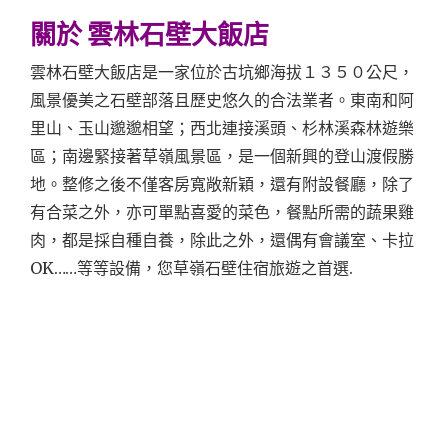
關於 雲林石壁大飯店
雲林石壁大飯店是一家位於古坑鄉海拔１３５０公尺，
風景優美之石壁部落且歷史悠久的合法業者。東南和阿
里山、玉山邈邈相望；西北連接溪頭、杉林溪森林遊樂
區；南邊緊接著草嶺風景區，是一個新興的登山渡假勝
地。整修之後不僅客房寬敞新穎，還有附設餐廳，除了
有合菜之外，亦可單點喜愛的菜色，餐點所需的蔬果雞
肉，都是採自種自養，除此之外，還偶有會議室、卡拉
OK……等等設備，您草嶺石壁住宿旅遊之首選.