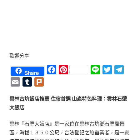
歡迎分享
Facebook
Pinterest
Line
Twitter
Teleg
Share
Email
Tumblr
Plurk
雲林古坑飯店推薦 住宿首選 山產特色料理：雲林石壁
大飯店
雲林『石壁大飯店』是一家位在雲林古坑鄉石壁風景
區，海拔１３５０公尺，合法登記之旅宿業者，是一家