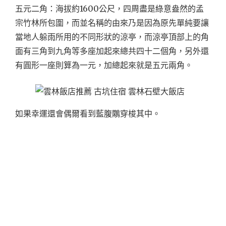
五元二角：海拔約1600公尺，四周盡是綠意盎然的孟
宗竹林所包圍，而並名稱的由來乃是因為原先單純要讓
當地人躲雨所用的不同形狀的涼亭，而涼亭頂部上的角
面有三角到九角等多座加起來總共四十二個角，另外還
有圓形一座則算為一元，加總起來就是五元兩角。
如果幸運還會偶爾看到藍腹鷴穿梭其中。