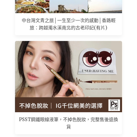
中台灣文青之旅│一生至少一次的感動│香路輕
旅：跨越濁水溪南北的古老印記(有片)
PSST鋼鐵眼線液筆，不掉色脫妝，完整售後退換
貨