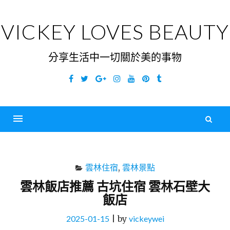
Skip
to
VICKEY LOVES BEAUTY
content
分享生活中一切關於美的事物
Facebook
Twitter
Google
Instagram
YouTube
Pinterest
Tumblr
Plus
搜
尋
Menu
關
鍵
雲林住宿
,
雲林景點
字
雲林飯店推薦 古坑住宿 雲林石壁大
飯店
2025-01-15
|
by
vickeywei