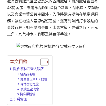
擁有獨特建築且歷史悠久的古蹟飯店。目前飯店設置有
48間客房、餐廳部品嚐山產特色料理、品茗區、交誼廳
以及會議室等公共空間外，入住時還有提供在地嚮導服
務，讓在地達人帶您暢遊石壁，還有到熱門打卡景點的
套裝行程，如石壁風景區、木馬古道、雲嶺之丘、五元
二角、九芎神木、竹藝及特色伴手禮。
本文目錄
關於 雲林石壁大飯店
迎賓品茗區
野生愛玉DＩＹ體驗
森林療愈之旅
夜晚星空晚會
搗麻糬體驗
訂房資訊