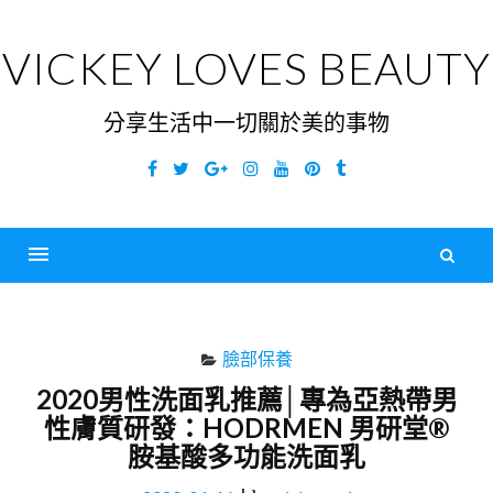
Skip
to
VICKEY LOVES BEAUTY
content
分享生活中一切關於美的事物
Facebook
Twitter
Google
Instagram
YouTube
Pinterest
Tumblr
Plus
搜
尋
Menu
關
鍵
臉部保養
字
2020男性洗面乳推薦│專為亞熱帶男
性膚質研發：HODRMEN 男研堂®
胺基酸多功能洗面乳