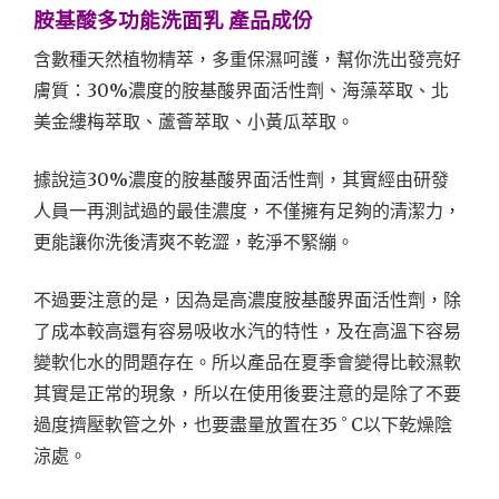
胺基酸多功能洗面乳 產品成份
含數種天然植物精萃，多重保濕呵護，幫你洗出發亮好
膚質：30%濃度的胺基酸界面活性劑、海藻萃取、北
美金縷梅萃取、蘆薈萃取、小黃瓜萃取。
據說這30%濃度的胺基酸界面活性劑，其實經由研發
人員一再測試過的最佳濃度，不僅擁有足夠的清潔力，
更能讓你洗後清爽不乾澀，乾淨不緊繃。
不過要注意的是，因為是高濃度胺基酸界面活性劑，除
了成本較高還有容易吸收水汽的特性，及在高溫下容易
變軟化水的問題存在。所以產品在夏季會變得比較濕軟
其實是正常的現象，所以在使用後要注意的是除了不要
。
過度擠壓軟管之外，也要盡量放置在35
C以下乾燥陰
涼處。