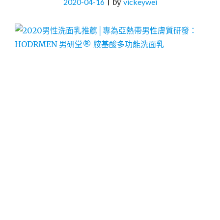
2020-04-16
|
by
vickeywei