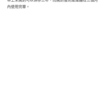
本上未開封可以保存三年，而開封後則是建議在三個月
內使用完畢。