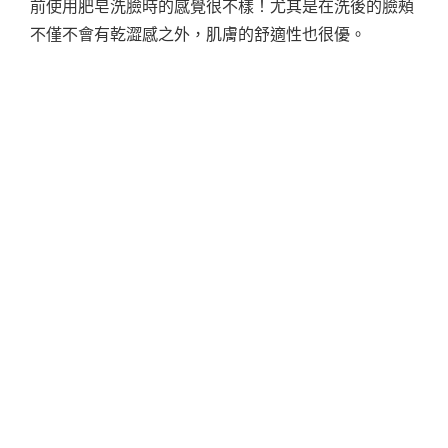
前使用肥皂洗臉時的感覺很不樣！尤其是在洗後的臉頰
不僅不會有乾澀感之外，肌膚的舒適性也很優。