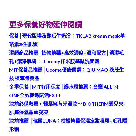
更多保養好物延伸閱讀
保養│現代版埃及艷后牛奶浴：TKLAB cream mask羊
珞素®生肌蜜
潔顏商品推薦│植物精華+高效濃度+溫和配方│清潔毛
孔+潔淨肌膚：chummy仟米胺基酸洗面霜
MIT保養品推薦│Ucome優康嚴選：QIU MAO 秋茂生
技 植萃保養品
冬季保養│MIT好用保養│爆水霜推薦：台鹽 ALL IN
ONE全效極緻賦活EX++
妝前必備救星，輕鬆擁有光澤妝～ BIOTHERM碧兒泉-
肌底保濕晶萃凝凍
妝前推薦 │韓國LUNA：柑橘精華保濕定妝噴霧+毛孔隱
形霜