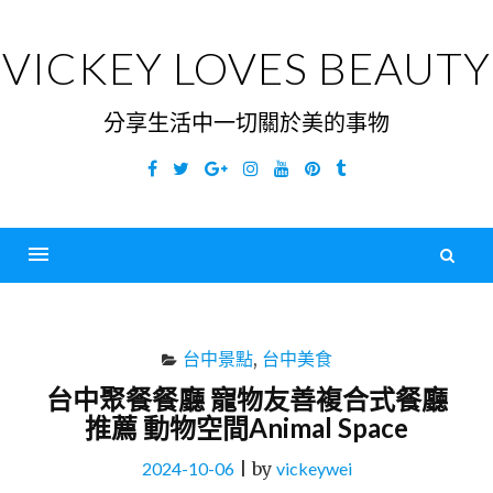
Skip
to
VICKEY LOVES BEAUTY
content
分享生活中一切關於美的事物
Facebook
Twitter
Google
Instagram
YouTube
Pinterest
Tumblr
Plus
搜
尋
Menu
關
鍵
台中景點
,
台中美食
字
台中聚餐餐廳 寵物友善複合式餐廳
推薦 動物空間Animal Space
2024-10-06
|
by
vickeywei