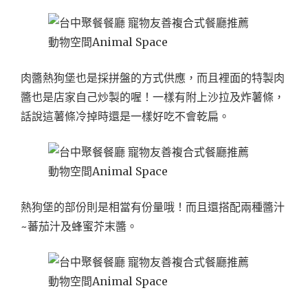
肉醬熱狗堡也是採拼盤的方式供應，而且裡面的特製肉
醬也是店家自己炒製的喔！一樣有附上沙拉及炸薯條，
話說這薯條冷掉時還是一樣好吃不會乾扁。
熱狗堡的部份則是相當有份量哦！而且還搭配兩種醬汁
~蕃茄汁及蜂蜜芥末醬。