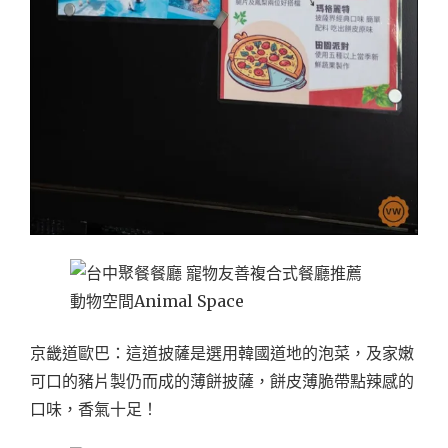
京畿道歐巴：這道披薩是選用韓國道地的泡菜，及家嫩
可口的豬片製仍而成的薄餅披薩，餅皮薄脆帶點辣感的
口味，香氣十足！