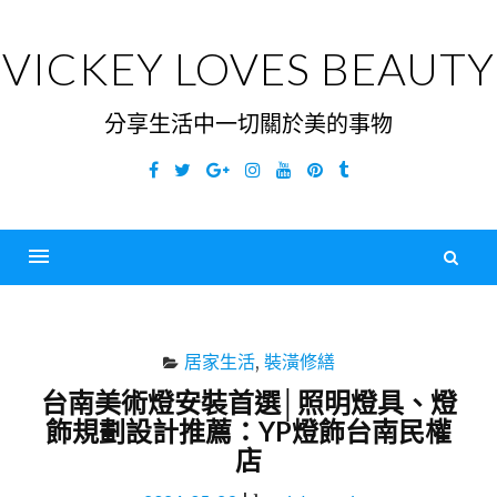
Skip
to
VICKEY LOVES BEAUTY
content
分享生活中一切關於美的事物
Facebook
Twitter
Google
Instagram
YouTube
Pinterest
Tumblr
Plus
搜
尋
Menu
關
鍵
居家生活
,
裝潢修繕
字
台南美術燈安裝首選│照明燈具、燈
飾規劃設計推薦：YP燈飾台南民權
店