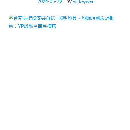
2024-05-29
|
by
vickeywei