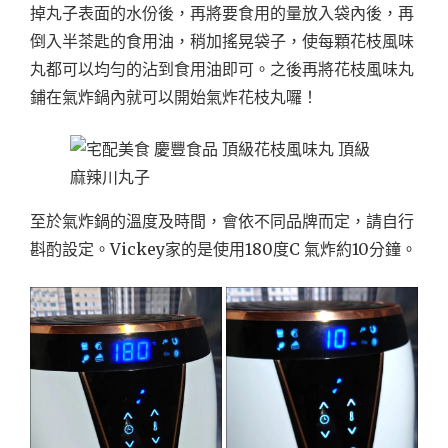
掉丸子表面的水份後，再將要食用的量放入袋內後，再
倒入半茶匙的食用油，稍加搖晃袋子，使每顆花枝風味
丸都可以均勻的沾到食用油即可。之後再將花枝風味丸
鋪在氣炸鍋內就可以開始氣炸花枝丸囉！
至於氣炸鍋的溫度及時間，會依不同品牌而定，請自行
斟酌設定。Vickey家的是使用180度C 氣炸約10分鐘。