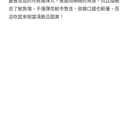
慶豐食品的花枝風味丸，是選用精緻的魚漿，而且還融
合了魷魚塊，不僅彈性較市售佳、就連口感也較優，而
且吃起來相當清脆且甜美！