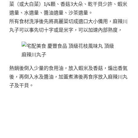
菜（或大白菜）1/4顆、香菇3大朵、乾干貝少許、蝦米
適量、水適量、醬油適量、沙茶適量。
所有食材洗淨後先將高麗菜切成適口大小備用，麻辣川
丸子可以事先切十字或是米字，可以加速內部熟度，
熱鍋後倒入少量的食用油，放入蝦米及香菇，煸出香氣
後，再倒入水及醬油，加蓋煮沸後再食序放入麻辣川丸
子及干貝。