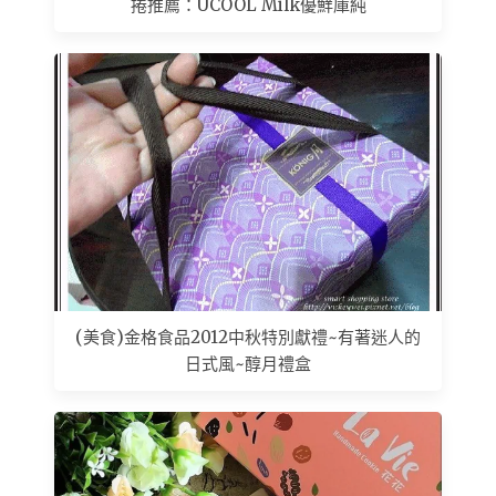
捲推薦：UCOOL Milk優鮮庫純
(美食)金格食品2012中秋特別獻禮~有著迷人的
日式風~醇月禮盒