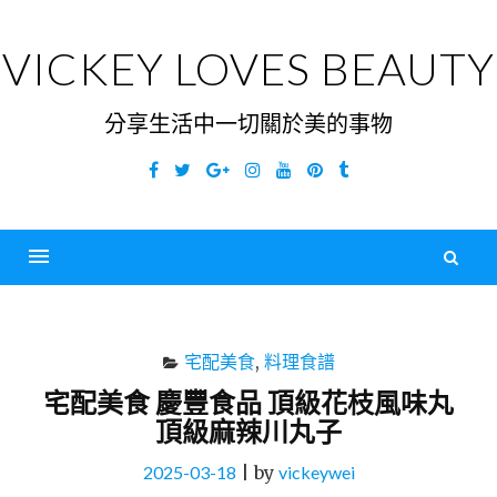
Skip
to
VICKEY LOVES BEAUTY
content
分享生活中一切關於美的事物
Facebook
Twitter
Google
Instagram
YouTube
Pinterest
Tumblr
Plus
搜
尋
Menu
關
鍵
宅配美食
,
料理食譜
字
宅配美食 慶豐食品 頂級花枝風味丸
頂級麻辣川丸子
2025-03-18
|
by
vickeywei