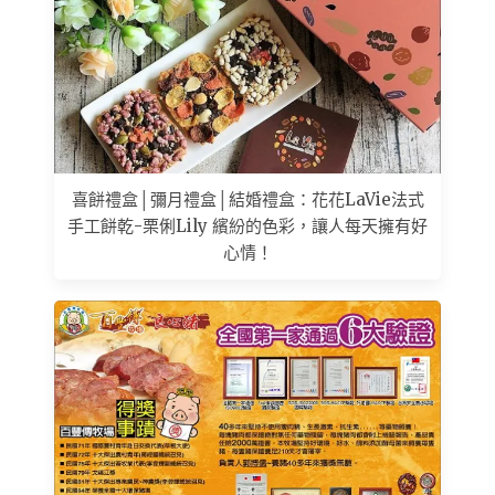
喜餅禮盒│彌月禮盒│結婚禮盒：花花LaVie法式
手工餅乾-栗俐Lily 繽紛的色彩，讓人每天擁有好
心情！