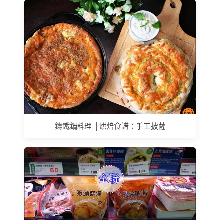
鑄鐵鍋料理 │烘焙食譜：手工披薩