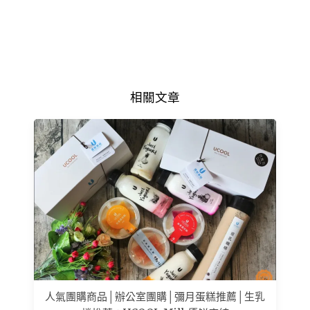
相關文章
人氣團購商品│辦公室團購│彌月蛋糕推薦│生乳