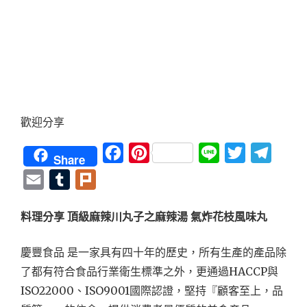
歡迎分享
Facebook
Pinterest
Line
Twitter
Teleg
Share
Email
Tumblr
Plurk
料理分享 頂級麻辣川丸子之麻辣湯 氣炸花枝風味丸
慶豐食品 是一家具有四十年的歷史，所有生產的產品除
了都有符合食品行業衛生標準之外，更通過HACCP與
ISO22000、ISO9001國際認證，堅持『顧客至上，品