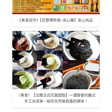
(美食試作)【百豐傳牧場~良心豬】安心肉品
（美食）【法雅法式花園甜點】～濃醇香的義式
手工冰淇淋，給你天然無負擔的美味！