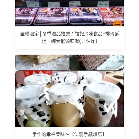
全聯限定│冬季湯品推薦：福記冷凍食品-排骨酥
湯、純素猴頭菇湯(非油炸)
手作的幸福美味～【法羽手感烘焙】