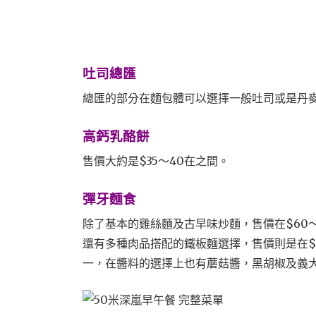
吐司總匯
總匯的部分在麵包體可以選擇一般吐司或是丹麥
高鈣乳酪餅
售價大約是$35～40在之間。
彈牙麵食
除了基本的雞絲麵及古早味炒麵，售價在$60～
還有多種肉品搭配的鐵板麵選擇，售價則是在$6
一，在醬料的選擇上也有蘑菇醬，黑胡椒及義