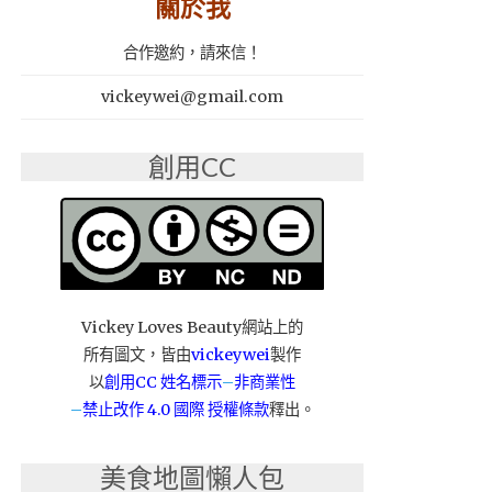
關於我
合作邀約，請來信！
vickeywei@gmail.com
創用CC
Vickey Loves Beauty網站上的
所有圖文，皆由
vickeywei
製作
以
創用CC 姓名標示
–
非商業性
–
禁止改作
4.0 國際 授權條款
釋出。
美食地圖懶人包