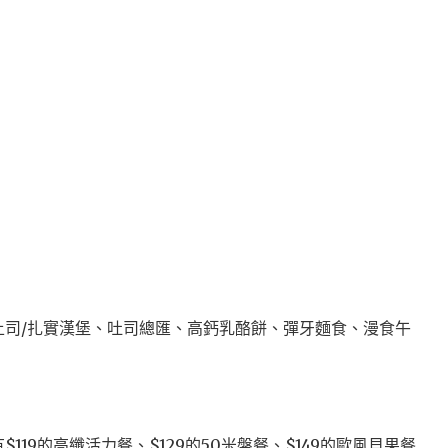
土司/扎實漢堡、吐司總匯、高鈣乳酪餅、彈牙麵食、漫食午
19的高纖活力餐、$129的50米盤餐、$149的歐風貝果餐