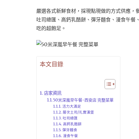
嚴選各式新鮮食材，採現點現做的方式供應，
吐司總匯、高鈣乳酪餅、彈牙麵食、漫食午餐
吃的超飽足。
本文目錄
店家資訊
50米深嵐早午餐-西安店 完整菜單
活力大滿足
層次土司/扎實漢堡
吐司總匯
高鈣乳酪餅
彈牙麵食
漫食午餐