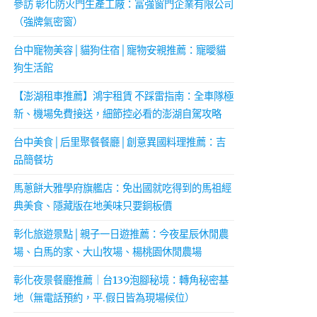
參訪 彰化防火門生產工廠：富強窗門企業有限公司
（強牌氣密窗）
台中寵物美容│貓狗住宿│寵物安親推薦：寵曖貓
狗生活館
【澎湖租車推薦】鴻宇租賃 不踩雷指南：全車隊極
新、機場免費接送，細節控必看的澎湖自駕攻略
台中美食│后里聚餐餐廳│創意異國料理推薦：吉
品簡餐坊
馬蔥餅大雅學府旗艦店：免出國就吃得到的馬祖經
典美食、隱藏版在地美味只要銅板價
彰化旅遊景點│親子一日遊推薦：今夜星辰休閒農
場、白馬的家、大山牧場、楊桃園休閒農場
彰化夜景餐廳推薦｜台139泡腳秘境：轉角秘密基
地（無電話預約，平.假日皆為現場候位）