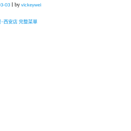
03-03
|
by
vickeywei