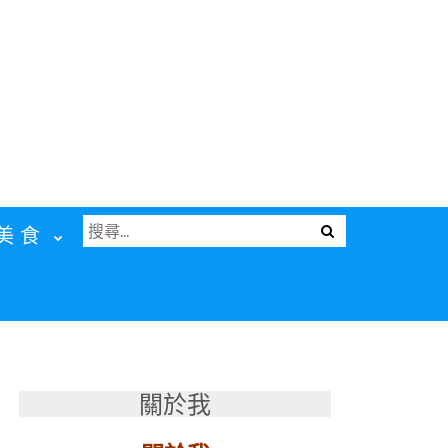
搜
Menu
美食
尋
關
鍵
字:
關於我