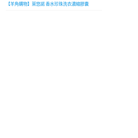
【羊角購物】萊悠諾 香水珍珠洗衣濃縮膠囊