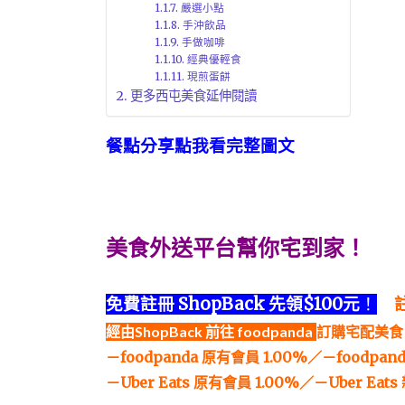
嚴選小點
手沖飲品
手做咖啡
經典優輕食
現煎蛋餅
更多西屯美食延伸閱讀
餐點分享點我看完整圖文
美食外送平台幫你宅到家！
免費註冊 ShopBack 先領$100元
！
經由ShopBack 前往 foodpanda
訂購宅配美食
－foodpanda 原有會員 1.00%／－foodpand
－Uber Eats 原有會員 1.00%／－Uber Eats