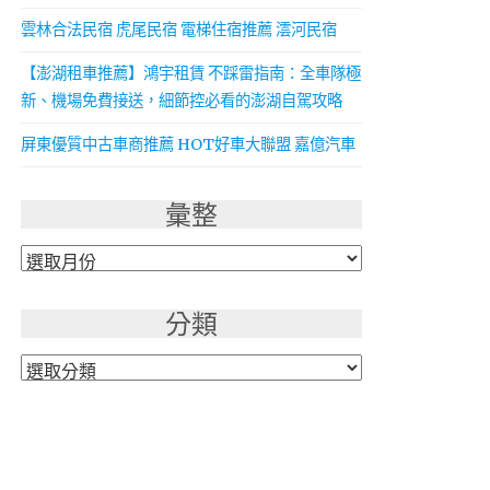
雲林合法民宿 虎尾民宿 電梯住宿推薦 澐河民宿
【澎湖租車推薦】鴻宇租賃 不踩雷指南：全車隊極
新、機場免費接送，細節控必看的澎湖自駕攻略
屏東優質中古車商推薦 HOT好車大聯盟 嘉億汽車
彙整
彙
整
分類
分
類