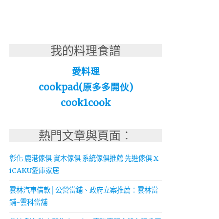
我的料理食譜
愛料理
cookpad(原多多開伙)
cook1cook
熱門文章與頁面︰
彰化 鹿港傢俱 實木傢俱 系統傢俱推薦 先進傢俱 X
iCAKU愛庫家居
雲林汽車借款│公營當鋪、政府立案推薦：雲林當
鋪-雲科當舖