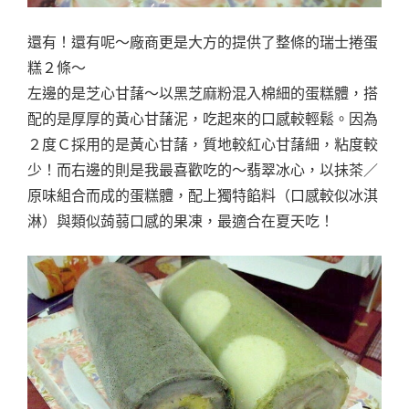
還有！還有呢～廠商更是大方的提供了整條的瑞士捲蛋
糕２條～
左邊的是芝心甘藷～以黑芝麻粉混入棉細的蛋糕體，搭
配的是厚厚的黃心甘藷泥，吃起來的口感較輕鬆。因為
２度Ｃ採用的是黃心甘藷，質地較紅心甘藷細，粘度較
少！而右邊的則是我最喜歡吃的～翡翠冰心，以抺茶／
原味組合而成的蛋糕體，配上獨特餡料（口感較似冰淇
淋）與類似蒟蒻口感的果凍，最適合在夏天吃！