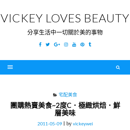
Skip
to
VICKEY LOVES BEAUTY
content
分享生活中一切關於美的事物
Facebook
Twitter
Google
Instagram
YouTube
Pinterest
Tumblr
Plus
搜
尋
Menu
關
鍵
宅配美食
字
團購熱賣美食~2度C．極緻烘焙．鮮
層美味
2011-05-09
|
by
vickeywei