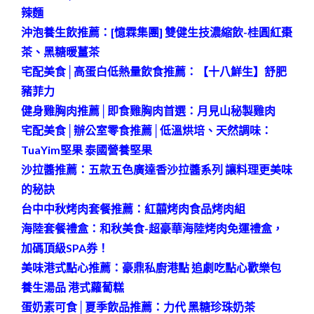
辣麵
沖泡養生飲推薦：[憶霖集團] 雙健生技濃縮飲-桂圓紅棗
茶、黑糖暖薑茶
宅配美食│高蛋白低熱量飲食推薦：【十八鮮生】舒肥
豬菲力
健身雞胸肉推薦│即食雞胸肉首選：月見山秘製雞肉
宅配美食│辦公室零食推薦│低溫烘培、天然調味：
TuaYim堅果 泰國營養堅果
沙拉醬推薦：五款五色廣達香沙拉醬系列 讓料理更美味
的秘訣
台中中秋烤肉套餐推薦：紅囍烤肉食品烤肉組
海陸套餐禮盒：和秋美食-超豪華海陸烤肉免運禮盒，
加碼頂級SPA券！
美味港式點心推薦：豪鼎私廚港點 追劇吃點心歡樂包
養生湯品 港式蘿蔔糕
蛋奶素可食│夏季飲品推薦：力代 黑糖珍珠奶茶