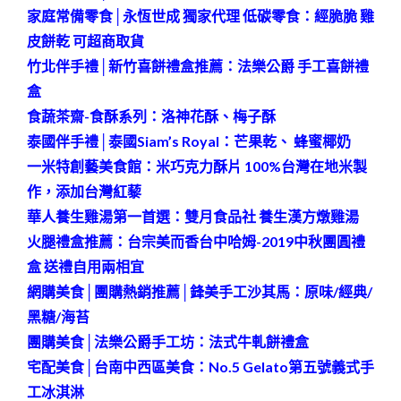
家庭常備零食│永恆世成 獨家代理 低碳零食：經脆脆 雞
皮餅乾 可超商取貨
竹北伴手禮│新竹喜餅禮盒推薦：法樂公爵 手工喜餅禮
盒
食蔬茶齋-食酥系列：洛神花酥、梅子酥
泰國伴手禮│泰國Siam’s Royal：芒果乾、 蜂蜜椰奶
一米特創藝美食館：米巧克力酥片 100%台灣在地米製
作，添加台灣紅藜
華人養生雞湯第一首選：雙月食品社 養生漢方燉雞湯
火腿禮盒推薦：台宗美而香台中哈姆-2019中秋團圓禮
盒 送禮自用兩相宜
網購美食│團購熱銷推薦│鋒美手工沙其馬：原味/經典/
黑糖/海苔
團購美食│法樂公爵手工坊：法式牛軋餅禮盒
宅配美食│台南中西區美食：No.5 Gelato第五號義式手
工冰淇淋