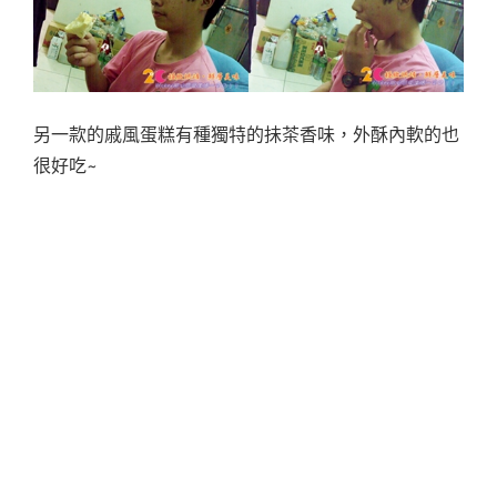
另一款的戚風蛋糕有種獨特的抺茶香味，外酥內軟的也
很好吃~