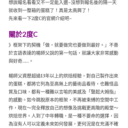
想說報名看看又不一定能入選~沒想到報名後的隔一天
就收到一整箱的蛋糕了！真是太高興了！
先來看一下2度C的官網介紹吧~
關於2度C
》框架下的契機「做，就要做完也要做到最好。」不善
於言語表達的楊師父說的第一句話，就讓大家非常感動
與好奇……。
楊師父資歷超過13年以上的烘焙經驗，對自己製作出來
的蛋糕，都將它列為至高無上的藝術品看待，也難怪品
質及口味，都有一種難以言喻的美感及「豎起大姆指」
的感動。如今跳脫原本的框架，不再被束縛的空間中工
作，現在～完全釋放自己的想像及挑戰更高階的殿堂～
烘焙世界。人到了中年轉職，是一種不要命的選擇，因
為沒有人可以定義未來如何發展，更何況是在充滿不確