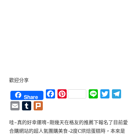
歡迎分享
Facebook
Pinterest
Line
Twitter
Teleg
Share
Email
Tumblr
Plurk
哇~真的好幸運唷~剛幾天在格友的推薦下報名了目前愛
合購網站的超人氣團購美食~2度C烘焙蛋糕時，本來是