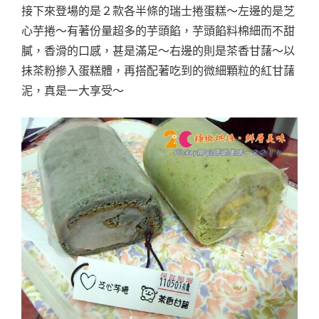
接下來登場的是２款各半條的瑞士捲蛋糕～左邊的是芝
心芋捲～有著份量超多的芋頭餡，芋頭餡料棉細而不甜
膩，香滑的口感，甚是滿足～右邊的則是茶香甘藷～以
抺茶粉摻入蛋糕體，再搭配著吃到的微細顆粒的紅甘藷
泥，真是一大享受～