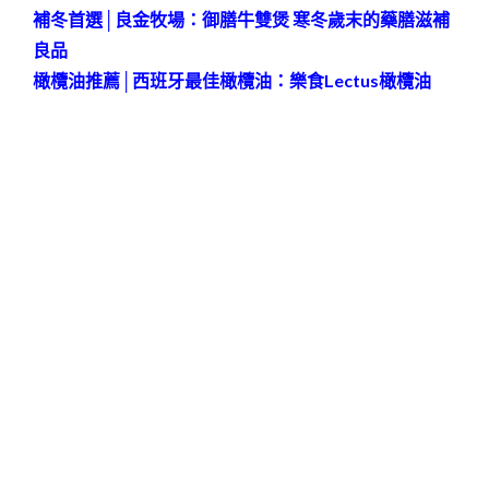
補冬首選│良金牧場：御膳牛雙煲 寒冬歲末的藥膳滋補
良品
橄欖油推薦│西班牙最佳橄欖油：樂食Lectus橄欖油