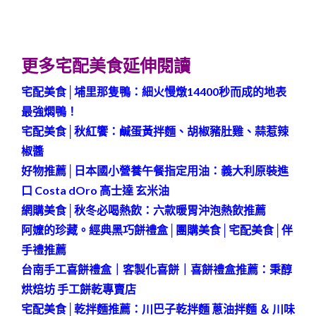
更多宅配美食延伸閱讀
宅配美食│埔里那隻鴨：細火慢燉14400秒而成的地表
最強燜鴨！
宅配美食│秋紅饗：鹹蛋黃拌麵、胡椒豬肚雞、蒜惹辣
椒醬
好物推薦│日本國小營養午餐指定用油：義大利原裝進
口 Costa dOro 高士達 玄米油
網購美食│秋冬必喝熱飲：六款暖胃沖泡熱飲推薦
阿嬤的珍藏。經典黑巧餅禮盒│團購美食│宅配美食│伴
手禮推薦
台南手工喜餅禮盒｜客製化喜餅｜喜餅禮盒推薦：秉醇
烘焙坊 手工餅乾專賣店
宅配美食│乾拌麵推薦：川巴子乾拌麵 蔥油拌麵 ＆ 川味