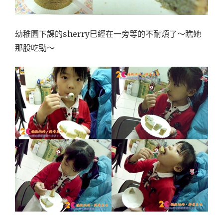
幼稚園下課的sherry巳經在一旁等的不耐煩了～瞧她
那股吃勁～