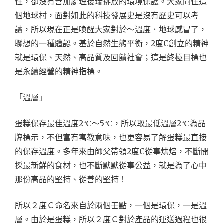
性，卻沒有善加處理後瑞排放的環境保護。大家同住這
個地球村，面對如此的科技發展史是沒有歷史可以考
讀，所以現在正是喚醒大家對於～溫度．地球感冒了，
聯想的一種體認。基於自然生態平衡，2度C創立的精神
就是環保、天然、高品質及回饋社會；這是終極目標也
是永續經營的精神指標。
「溫層」
蛋糕保存最佳溫度2℃～5℃，所以取最低溫層2℃為品
牌標示，不但富有寓教意味，也更容易了解蛋糕最直接
的保存溫度。多年來由師父帶領2度C從事烘焙，不斷開
採最新鮮的食材，也不斷默默從事公益，就是為了心中
那份高品的堅持、從善的堅持！
所以２度Ｃ命名來自於兩個壬點，一個是環保，一是溫
層。由於是蛋糕，所以２度Ｃ對於產品的運送過程也很