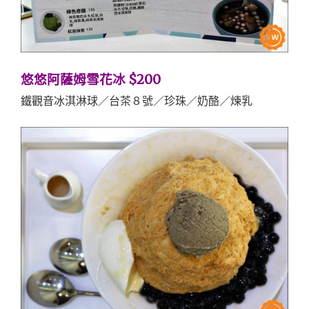
悠悠阿薩姆雪花冰 $200
鐵觀音冰淇淋球／台茶８號／珍珠／奶酪／煉乳