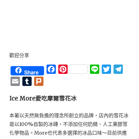
歡迎分享
Facebook
Pinterest
Line
Twitter
Teleg
Share
Email
Tumblr
Plurk
Ice More愛吃摩爾雪花冰
本著以天然無負擔的理念所創立的品牌，店內的雪花冰
是以100%自製的冰磚，不添加任何奶精、人工果膠等
化學物品。More也代表多選擇的冰品口味～目前供應