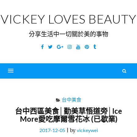
Skip
to
VICKEY LOVES BEAUTY
content
分享生活中一切關於美的事物
Facebook
Twitter
Google
Instagram
YouTube
Pinterest
Tumblr
Plus
搜
尋
Menu
關
鍵
台中美食
字
台中西區美食│勤美草悟道旁│Ice
More愛吃摩爾雪花冰 (已歇業)
2017-12-05
|
by
vickeywei