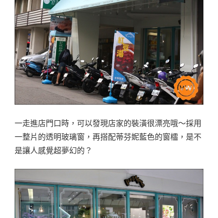
一走進店門口時，可以發現店家的裝潢很漂亮哦～採用
一整片的透明玻璃窗，再搭配蒂芬妮藍色的窗櫺，是不
是讓人感覺超夢幻的？