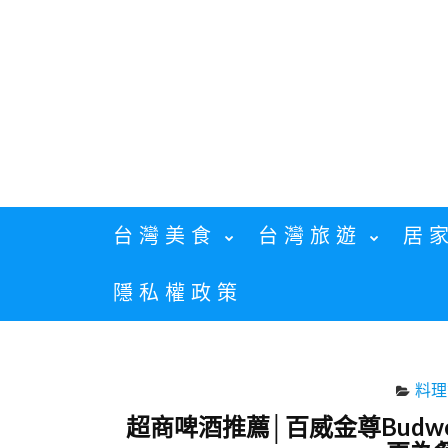
Skip
to
content
台灣美食
台灣旅遊
居
隱私權政策
料理
超商啤酒推薦│百威金尊Budw