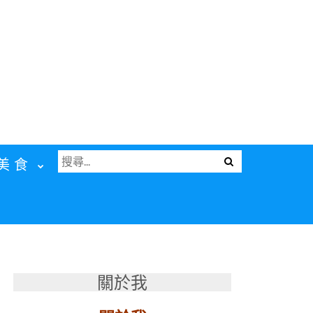
搜
Menu
美食
尋
關
鍵
字:
關於我