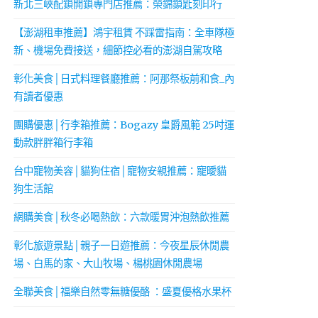
新北三峽配鎖開鎖專門店推薦：榮錦鎖匙刻印行
【澎湖租車推薦】鴻宇租賃 不踩雷指南：全車隊極
新、機場免費接送，細節控必看的澎湖自駕攻略
彰化美食│日式料理餐廳推薦：阿那祭板前和食_內
有讀者優惠
團購優惠│行李箱推薦：Bogazy 皇爵風範 25吋運
動款胖胖箱行李箱
台中寵物美容│貓狗住宿│寵物安親推薦：寵曖貓
狗生活館
網購美食│秋冬必喝熱飲：六款暖胃沖泡熱飲推薦
彰化旅遊景點│親子一日遊推薦：今夜星辰休閒農
場、白馬的家、大山牧場、楊桃園休閒農場
全聯美食│福樂自然零無糖優酪 ：盛夏優格水果杯