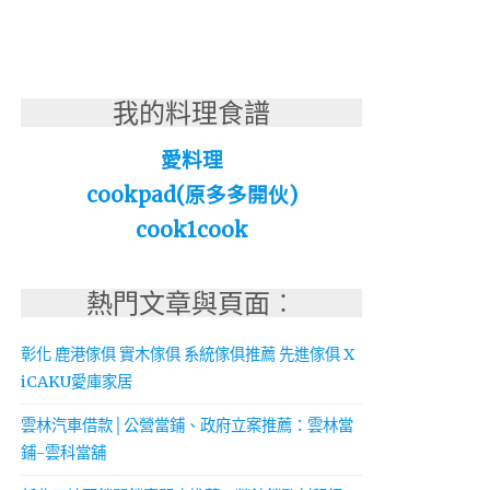
我的料理食譜
愛料理
cookpad(原多多開伙)
cook1cook
熱門文章與頁面︰
彰化 鹿港傢俱 實木傢俱 系統傢俱推薦 先進傢俱 X
iCAKU愛庫家居
雲林汽車借款│公營當鋪、政府立案推薦：雲林當
鋪-雲科當舖