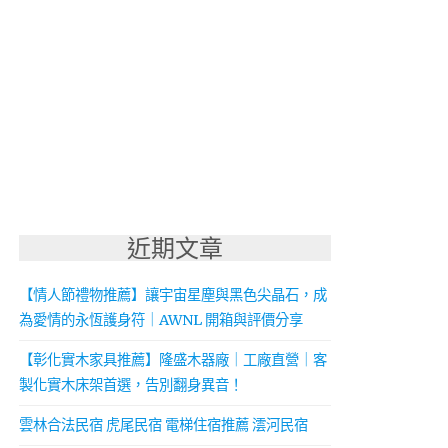
近期文章
【情人節禮物推薦】讓宇宙星塵與黑色尖晶石，成
為愛情的永恆護身符｜AWNL 開箱與評價分享
【彰化實木家具推薦】隆盛木器廠｜工廠直營｜客
製化實木床架首選，告別翻身異音！
雲林合法民宿 虎尾民宿 電梯住宿推薦 澐河民宿