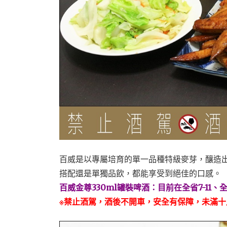
百威是以專屬培育的單一品種特級麥芽，釀造
搭配還是單獨品飲，都能享受到絕佳的口感。
百威金尊330ml罐裝啤酒：目前在全省7-11
※禁止酒駕，酒後不開車，安全有保障，未滿十