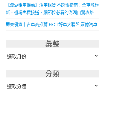
【澎湖租車推薦】鴻宇租賃 不踩雷指南：全車隊極
新、機場免費接送，細節控必看的澎湖自駕攻略
屏東優質中古車商推薦 HOT好車大聯盟 嘉億汽車
彙整
彙
整
分類
分
類