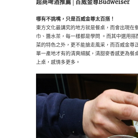
超商啤酒推薦│百威金尊Budweiser
哪有不挑嘴，只是百威金尊太百搭！
東方文化最講究的地方就是餐桌，而會出現在
巾、醬水茶，每一樣都是學問 。而其中選用搭
菜的特色之外，更不能搶走風采，而百威金尊
單一產地才有的清爽細膩，清甜麥香感更為餐
上桌，感情多更多。