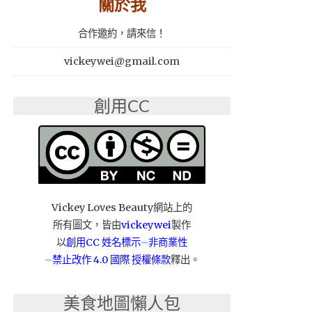
關於我
合作邀約，請來信！
vickeywei@gmail.com
創用CC
Vickey Loves Beauty網站上的
所有圖文，皆由
vickeywei
製作
以
創用CC 姓名標示
–
非商業性
–
禁止改作
4.0 國際 授權條款
釋出。
美食地圖懶人包