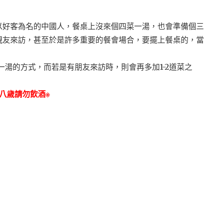
以好客為名的中國人，餐桌上沒來個四菜一湯，也會準備個三
親友來訪，甚至於是許多重要的餐會場合，要擺上餐桌的，當
菜一湯的方式，而若是有朋友來訪時，則會再多加1-2道菜之
。
八歲請勿飲酒※