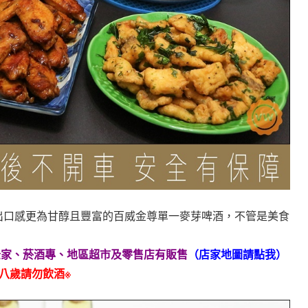
出口感更為甘醇且豐富的百威金尊單一麥芽啤酒，不管是美食
、全家、菸酒專、
地區超市及零售店有販售
（
店家地圖請點我
）
八歲請勿飲酒※