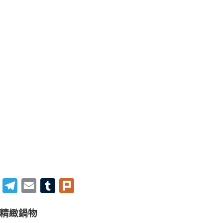
Twitter
Telegram
Email
Tumblr
Plurk
子精緻鍋物