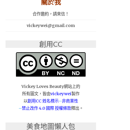
關於我
合作邀約，請來信！
vickeywei@gmail.com
創用CC
Vickey Loves Beauty網站上的
所有圖文，皆由
vickeywei
製作
以
創用CC 姓名標示
–
非商業性
–
禁止改作
4.0 國際 授權條款
釋出。
美食地圖懶人包