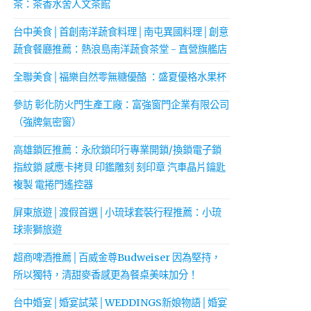
茶：茶香水舍人文茶館
台中美食│首創南洋蔬食料理│南屯異國料理│創意
蔬食餐廳推薦：熱浪島南洋蔬食茶堂 - 直營旗艦店
全聯美食│福樂自然零無糖優酪 ：盛夏優格水果杯
參訪 彰化防火門生產工廠：富強窗門企業有限公司
（強牌氣密窗）
高雄鎖匠推薦：永欣鎖印行專業開鎖/換鎖電子鎖
指紋鎖 感應卡拷貝 印鑑雕刻 刻印章 汽車晶片鑰匙
複製 電捲門遙控器
屏東旅遊│渡假首選│小琉球套裝行程推薦：小琉
球崇獅旅遊
超商啤酒推薦│百威金尊Budweiser 因為堅持，
所以獨特，清甜麥香感更為餐桌美味加分！
台中婚宴│婚宴試菜│WEDDINGS新娘物語│婚宴