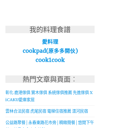
我的料理食譜
愛料理
cookpad(原多多開伙)
cook1cook
熱門文章與頁面︰
彰化 鹿港傢俱 實木傢俱 系統傢俱推薦 先進傢俱 X
iCAKU愛庫家居
雲林合法民宿 虎尾民宿 電梯住宿推薦 澐河民宿
公益路聚餐│永春東路花市旁│精緻簡餐│悠閒下午