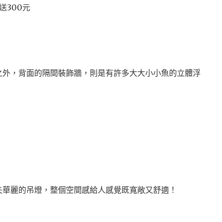
送300元
之外，背面的隔間裝飾牆，則是有許多大大小小魚的立體浮
失華麗的吊燈，整個空間感給人感覺既寬敞又舒適！