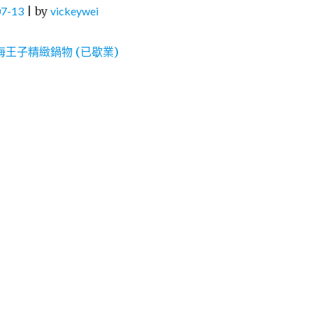
07-13
|
by
vickeywei