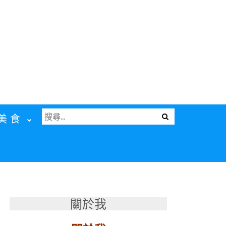
搜
Menu
美食
尋
關
鍵
字:
關於我