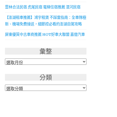
雲林合法民宿 虎尾民宿 電梯住宿推薦 澐河民宿
【澎湖租車推薦】鴻宇租賃 不踩雷指南：全車隊極
新、機場免費接送，細節控必看的澎湖自駕攻略
屏東優質中古車商推薦 HOT好車大聯盟 嘉億汽車
彙整
彙
整
分類
分
類