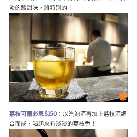
淡的酸甜味，將特別的！
荔枝可爾必思$150
：以汽泡酒再加上荔枝酒調
合而成，喝起來有淡淡的荔枝香！