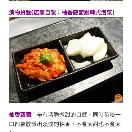
漬物拚盤(店家自製：柚香蘿蔔跟韓式泡菜)
柚香蘿蔔
：帶有清脆微甜的口感，同時每咬一
口都會散發出淡淡的柚香，不會太甜也不會太