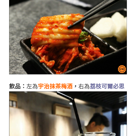
飲品：
左為
宇治抹茶梅酒
，
右
為
荔枝可爾必思