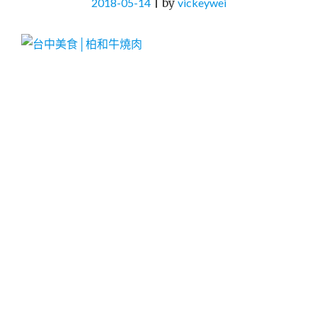
2018-05-14
|
by
vickeywei