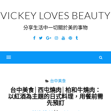
Skip
to
VICKEY LOVES BEAUTY
content
分享生活中一切關於美的事物
Facebook
Twitter
Google
Instagram
YouTube
Pinterest
Tumblr
Plus
搜
尋
Menu
關
鍵
台中美食
字
台中美食│西屯燒肉│柏和牛燒肉：
以紅酒為主題的日式料理，用餐前需
先預訂