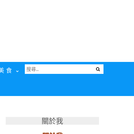
搜
Menu
美食
尋
關
鍵
字:
關於我