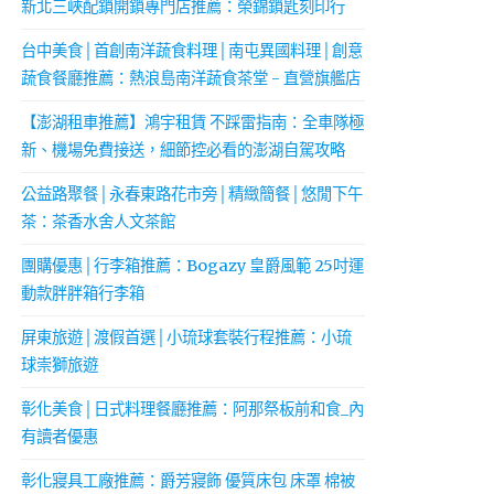
新北三峽配鎖開鎖專門店推薦：榮錦鎖匙刻印行
台中美食│首創南洋蔬食料理│南屯異國料理│創意
蔬食餐廳推薦：熱浪島南洋蔬食茶堂 - 直營旗艦店
【澎湖租車推薦】鴻宇租賃 不踩雷指南：全車隊極
新、機場免費接送，細節控必看的澎湖自駕攻略
公益路聚餐│永春東路花市旁│精緻簡餐│悠閒下午
茶：茶香水舍人文茶館
團購優惠│行李箱推薦：Bogazy 皇爵風範 25吋運
動款胖胖箱行李箱
屏東旅遊│渡假首選│小琉球套裝行程推薦：小琉
球崇獅旅遊
彰化美食│日式料理餐廳推薦：阿那祭板前和食_內
有讀者優惠
彰化寢具工廠推薦：爵芳寢飾 優質床包 床罩 棉被