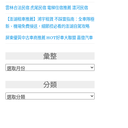
雲林合法民宿 虎尾民宿 電梯住宿推薦 澐河民宿
【澎湖租車推薦】鴻宇租賃 不踩雷指南：全車隊極
新、機場免費接送，細節控必看的澎湖自駕攻略
屏東優質中古車商推薦 HOT好車大聯盟 嘉億汽車
彙整
彙
整
分類
分
類