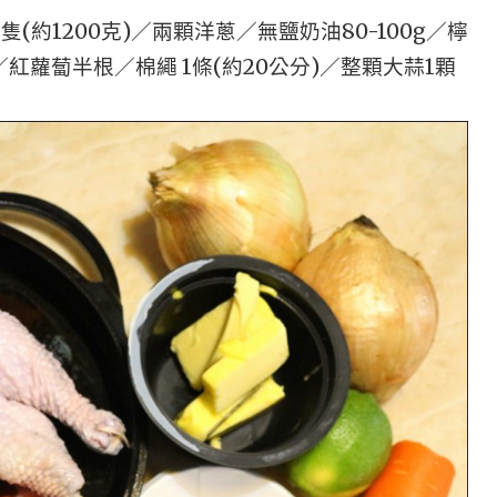
約1200克)／兩顆洋蔥／無鹽奶油80-100g／檸
紅蘿蔔半根／棉繩 1條(約20公分)／整顆大蒜1顆