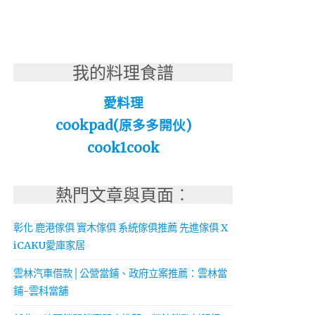
我的料理食譜
愛料理
cookpad(原多多開伙)
cook1cook
熱門文章與頁面︰
彰化 鹿港傢俱 實木傢俱 系統傢俱推薦 先進傢俱 X
iCAKU愛庫家居
雲林汽車借款│公營當鋪、政府立案推薦：雲林當
鋪-雲科當舖