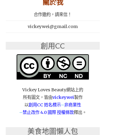
關於我
合作邀約，請來信！
vickeywei@gmail.com
創用CC
Vickey Loves Beauty網站上的
所有圖文，皆由
vickeywei
製作
以
創用CC 姓名標示
–
非商業性
–
禁止改作
4.0 國際 授權條款
釋出。
美食地圖懶人包