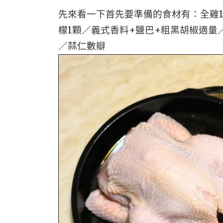
先來看一下首先要準備的食材有：全雞1隻(
檬1顆／義式香料+鹽巴+粗黑胡椒適量／
／蒜仁數瓣