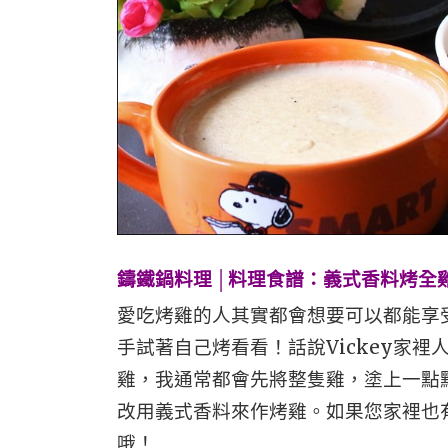
鑄鐵鍋料理 │料理食譜：義式香料烤全
愛吃烤雞的人其實都會想要可以都能享
手試著自己烤看看！話說Vickey家
雞，我通常都會先將整隻雞，塗上一點
改用義式香料來作烤雞。如果您家裡也
哦！