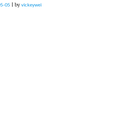
05-05
|
by
vickeywei