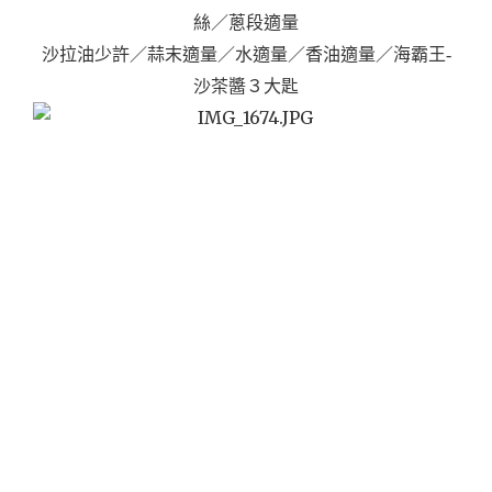
絲／蔥段適量
沙拉油少許／蒜末適量／水適量／香油適量／海霸王-
沙茶醬３大匙