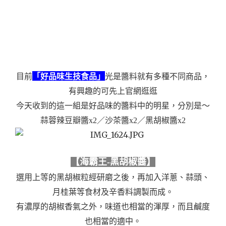
「好品味生技食品」
目前
光是醬料就有多種不同商品，
有興趣的可先上官網逛逛
今天收到的這一組是好品味的醬料中的明星，分別是～
蒜蓉辣豆瓣醬x2／沙茶醬x2／黑胡椒醬x2
【海霸王-黑胡椒醬】
選用上等的黑胡椒粒經研磨之後，再加入洋蔥、蒜頭、
月桂葉等食材及辛香料調製而成。
有濃厚的胡椒香氣之外，味道也相當的渾厚，而且鹹度
也相當的適中。