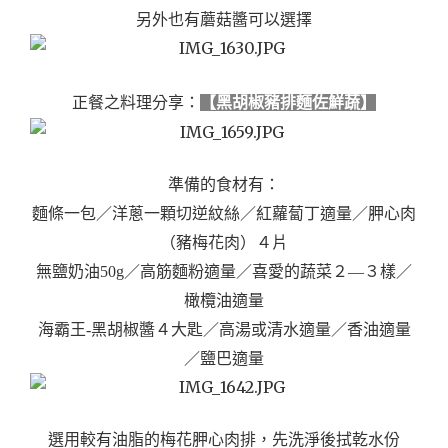
另外也有蘑菇醬可以選擇
正餐之
料理分享：
【黑胡椒豬排麵佐鮮蔬】
準備的食材有：
麵條一包／洋蔥一顆切逆紋絲／紅蘿蔔丁適量／胛心肉
（豬梅花肉）４片
無鹽奶油50g／高筋麵粉適量／喜愛的蔬菜２—３樣／
橄欖油適量
海霸王-黑胡椒醬４大匙／高湯或清水適量／香油適量
／鹽巴適量
選用較有油脂的梅花胛心肉排，先洗淨後拭乾水份