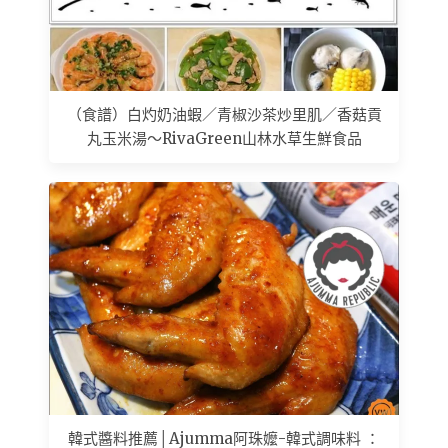
（食譜）白灼奶油蝦／青椒沙茶炒里肌／香菇貢
丸玉米湯～RivaGreen山林水草生鮮食品
韓式醬料推薦│Ajumma阿珠嬤-韓式調味料 ：