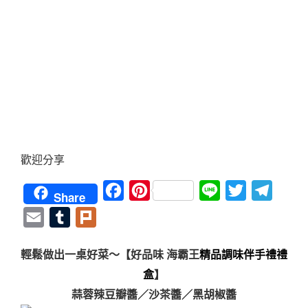
歡迎分享
Facebook
Pinterest
Line
Twitter
Teleg
Share
Email
Tumblr
Plurk
輕鬆做出一桌好菜～【好品味 海霸王
精品調味伴手禮禮
盒
】
蒜蓉辣豆瓣醬／沙茶醬／黑胡椒醬