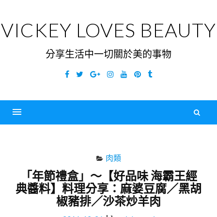
Skip
to
VICKEY LOVES BEAUTY
content
分享生活中一切關於美的事物
Facebook
Twitter
Google
Instagram
YouTube
Pinterest
Tumblr
Plus
搜
尋
Menu
關
鍵
肉類
字
「年節禮盒」～【好品味 海霸王經
典醬料】料理分享：麻婆豆腐／黑胡
椒豬排／沙茶炒羊肉