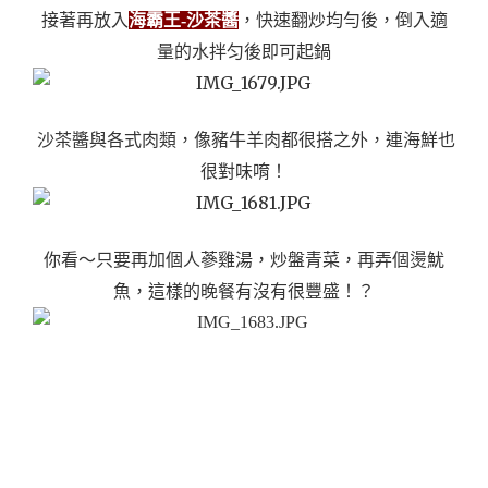
接著再放入
海霸王-沙茶醬
，快速翻炒均勻後，倒入適
量的水拌匀後即可起鍋
沙茶醬與各式肉類，像豬牛羊肉都很搭之外，連海鮮也
很對味唷！
你看～只要再加個人蔘雞湯，炒盤青菜，再弄個燙魷
魚，這樣的晚餐有沒有很豐盛！？