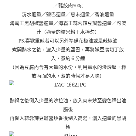
／
豬絞肉500g
清水適量
／鹽巴適量
／蔥末適量／
香油適量
海霸王黑胡椒醬適量／海霸王蒜蓉辣豆瓣醬適量／勾芡
汁（適量的糯米粉＋水拌匀）
PS.喜歡重辣者可以另外準備花椒油或是辣椒油
煮開熱水之後，灑入少量的鹽巴，再將嫩豆腐切丁放
入，煮約６分鐘
（因為豆腐內含有大量的水份，利用鹽水的滲透壓，釋
放內面的水，煮的時候才易入味）
熱鍋之後倒入少量的沙拉油，放入肉末炒至變色釋出油
脂後
再倒入蒜蓉辣豆瓣醬炒香後倒入高湯，灑入適量的黑胡
椒