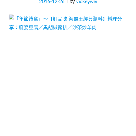
2016-12-26
|
by
vickeywei