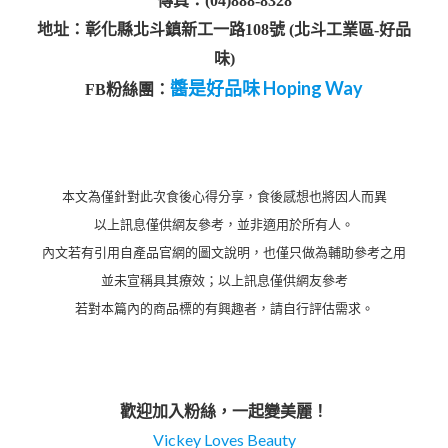
傳真：(04)888-8328
地址：彰化縣北斗鎮新工一路108號 (北斗工業區-好品
味)
醬是好品味 Hoping Way
FB粉絲團：
本文為僅針對此次食後心得分享，食後感想也將因人而異
以上訊息僅供網友參考，並非適用於所有人。
內文若有引用自產品官網的圖文說明，也僅只做為輔助參考之用
並未宣稱具其療效；以上訊息僅供網友參考
若對本篇內的商品標的有興趣者，請自行評估需求。
歡迎加入粉絲，一起變美麗！
Vickey Loves Beauty