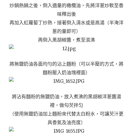
炒鍋熱鍋之後，倒入適量的橄欖油，先將洋蔥炒軟至香
味釋出後
再加入紅蘿蔔丁炒熟，接著
倒入清水或是高湯（半淹洋
蔥的量即可）
再倒入黑胡椒醬，煮至滾沸
將無鹽奶油各面均勻的沾上麵粉（可以半壓的方式，將
麵粉壓入奶油塊裡面）
將沾有麵粉的無鹽奶油，放入煮沸的黑胡椒洋蔥醬湯
裡，做勾芡拌匀
（使用無鹽奶油加上麵粉來代替太白粉水，可讓芡汁更
具香氣及油亮度）