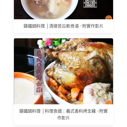
鑄鐵鍋料理 │清燉苦瓜軟骨湯 -附實作影片
鑄鐵鍋料理 │料理食譜：義式香料烤全雞 -附實
作影片