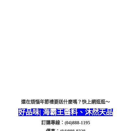
還在煩惱年節禮要送什麼嗎？快上網逛逛～
好品味| 海霸王醬料、沐然天品
訂購專線：(04)888-1195