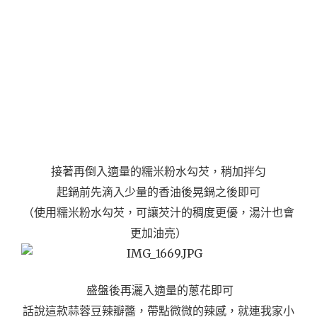
接著再倒入適量的糯米粉水勾芡，稍加拌匀
起鍋前先滴入少量的香油後晃鍋之後即可
（使用糯米粉水勾芡，可讓芡汁的稠度更優，湯汁也會
更加油亮）
盛盤後再灑入適量的蔥花即可
話說這款蒜蓉豆辣瓣醬，帶點微微的辣感，就連我家小