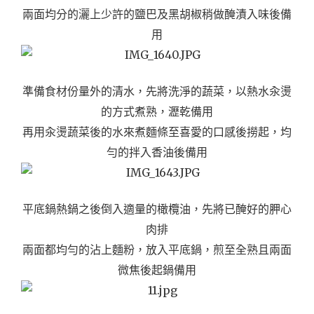
兩面均分的灑上少許的鹽巴及黑胡椒稍做醃漬入味後備
用
準備食材份量外的清水，先將洗淨的蔬菜，以熱水汆燙
的方式煮熟，瀝乾備用
再用汆燙蔬菜後的水來煮麵條至喜愛的口感後撈起，均
勻的拌入香油後備用
平底鍋熱鍋之後倒入適量的橄欖油，先將已醃好的胛心
肉排
兩面都均勻的沾上麵粉，
放入平底鍋，煎至全熟且兩面
微焦後起鍋備用