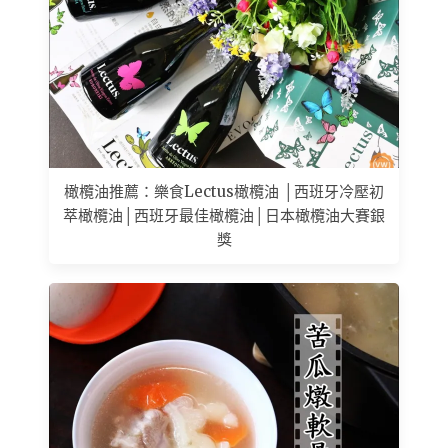
橄欖油推薦：樂食Lectus橄欖油 │西班牙冷壓初
萃橄欖油│西班牙最佳橄欖油│日本橄欖油大賽銀
獎