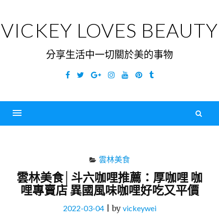
Skip
to
VICKEY LOVES BEAUTY
content
分享生活中一切關於美的事物
Facebook
Twitter
Google
Instagram
YouTube
Pinterest
Tumblr
Plus
搜
尋
Menu
關
鍵
雲林美食
字
雲林美食│斗六咖哩推薦：厚咖哩 咖
哩專賣店 異國風味咖哩好吃又平價
2022-03-04
|
by
vickeywei