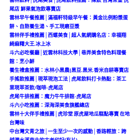
雲林飲料│虎尾美食│虎尾飲料推薦：陳飲 台灣茶皇 虎
尾店 鮮果氣泡飲專賣店
雲林早午餐推薦│滿福軒特級早午餐：黃金比例粉漿蛋
餅、自熬養生湯、手工現磨豆漿
雲林伴手禮推薦│西螺美食│超人氣網購名店：幸福翔
綺麻糬大王.冰上冰
斗六必吃餐廳│近雲林科技大學│巷弄美食特色料理餐
館：烹小鮮
養生禮盒推薦：水林小黑農|黑豆.黑米.香米自耕專賣店
手搖飲推薦│現萃現泡工法│虎尾飲料打卡熱點：茶工
業現萃茶飲/咖啡-虎尾店
虎尾牛排推薦：魔力牛牛排館-虎尾店
斗六小吃推薦：深海深美食旗艦總店
雲林十大伴手禮推薦│虎珍堂 原虎屋地瓜糕點專賣 在地
台灣味
中台灣文青之旅│一生至少一次的感動│香路輕旅：跨
越濁水溪南北的古老印記(有片)