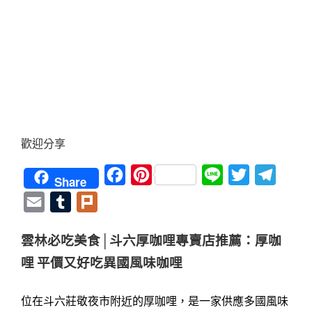
歡迎分享
Facebook
Pinterest
Line
Twitter
Teleg
Share
Email
Tumblr
Plurk
雲林必吃美食│斗六厚咖哩專賣店推薦：厚咖
哩 平價又好吃異國風味咖哩
位在斗六莊敬夜市附近的厚咖哩，是一家供應多國風味