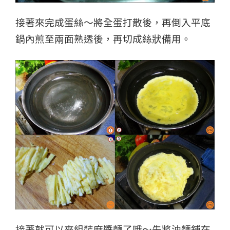
接著來完成蛋絲～將全蛋打散後，再倒入平底
鍋內煎至兩面熟透後，再切成絲狀備用。
接著就可以來組裝麻醬麵了哦～
先將油麵鋪在