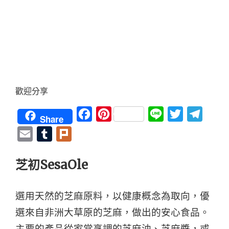
歡迎分享
Facebook
Pinterest
Line
Twitter
Teleg
Share
Email
Tumblr
Plurk
芝初SesaOle
選用天然的芝麻原料，以健康概念為取向，優
選來自非洲大草原的芝麻，做出的安心食品。
主要的產品從家常烹調的芝麻油、芝麻醬，或