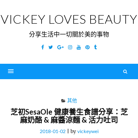
Skip
to
VICKEY LOVES BEAUTY
content
分享生活中一切關於美的事物
Facebook
Twitter
Google
Instagram
YouTube
Pinterest
Tumblr
Plus
搜
尋
Menu
關
鍵
其他
字
芝初SesaOle 健康養生食譜分享：芝
麻奶酪 & 麻醬涼麵 & 活力吐司
2018-01-02
|
by
vickeywei