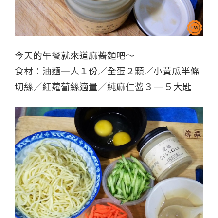
今天的午餐就來道麻醬麵吧～
食材：油麵一人１份／全蛋２顆／小黃瓜半條
切絲／紅蘿蔔絲適量／純麻仁醬３—５大匙