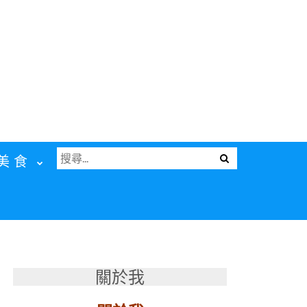
搜
Menu
美食
尋
關
鍵
字:
關於我