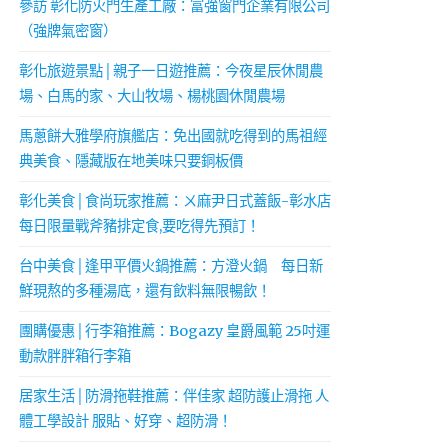
參訪 彰化防火門生產工廠：富強窗門企業有限公司
（強牌氣密窗）
彰化旅遊景點│親子一日遊推薦：今夜星辰休閒農
場、白馬的家、大山牧場、楊桃園休閒農場
馬蔥餅大雅學府旗艦店：免出國就吃得到的馬祖經
典美食、隱藏版在地美味只要銅板價
彰化美食│食尚玩家推薦：ㄨ麻尹日式蓋飯-彰水店
每日限量戰斧豬排定食,要吃得先預訂！
台中美食│逢甲平價火鍋推薦：方澄火鍋 每日新
鮮現熬的多種湯底，還有飲料無限暢飲！
團購優惠│行李箱推薦：Bogazy 皇爵風範 25吋運
動款胖胖箱行李箱
居家生活│防滑拖鞋推薦：伴佳家 超防護止滑拖 人
體工學設計 服貼、好穿、超防滑！