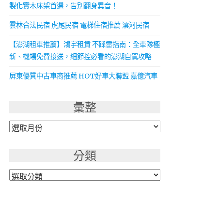
製化實木床架首選，告別翻身異音！
雲林合法民宿 虎尾民宿 電梯住宿推薦 澐河民宿
【澎湖租車推薦】鴻宇租賃 不踩雷指南：全車隊極
新、機場免費接送，細節控必看的澎湖自駕攻略
屏東優質中古車商推薦 HOT好車大聯盟 嘉億汽車
彙整
彙
整
分類
分
類