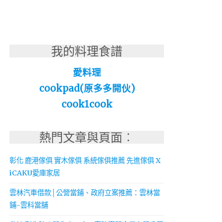
我的料理食譜
愛料理
cookpad(原多多開伙)
cook1cook
熱門文章與頁面︰
彰化 鹿港傢俱 實木傢俱 系統傢俱推薦 先進傢俱 X
iCAKU愛庫家居
雲林汽車借款│公營當鋪、政府立案推薦：雲林當
鋪-雲科當舖