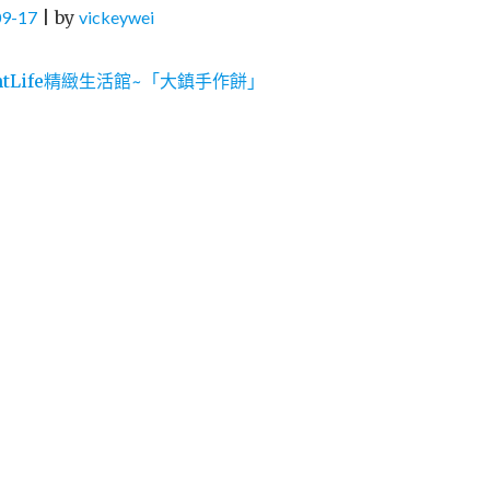
09-17
|
by
vickeywei