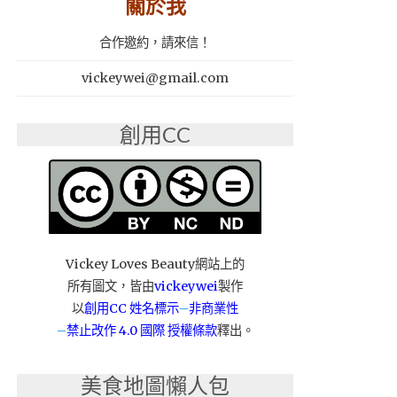
關於我
合作邀約，請來信！
vickeywei@gmail.com
創用CC
Vickey Loves Beauty網站上的
所有圖文，皆由
vickeywei
製作
以
創用CC 姓名標示
–
非商業性
–
禁止改作
4.0 國際 授權條款
釋出。
美食地圖懶人包