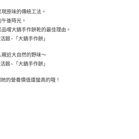
呈現原味的傳統工法。
的午後時光。
您品嚐大鎮手作餅乾的最佳理由。
人親近大自然的野味～
沒想到她的營養價值還蠻高的哦！