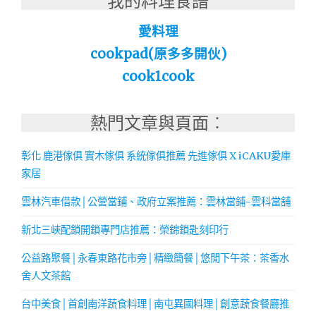
我的料理食譜
愛料理
cookpad(原多多開伙)
cook1cook
熱門文章與頁面︰
彰化 鹿港傢俱 實木傢俱 系統傢俱推薦 先進傢俱 X iCAKU愛庫
家居
雲林汽車借款│公營當鋪、政府立案推薦：雲林當鋪-雲科當舖
新北三峽配鎖開鎖專門店推薦：榮錦鎖匙刻印行
公益路聚餐│永春東路花市旁│精緻簡餐│悠閒下午茶：茶香水
舍人文茶館
台中美食│首創南洋蔬食料理│南屯異國料理│創意蔬食餐廳推