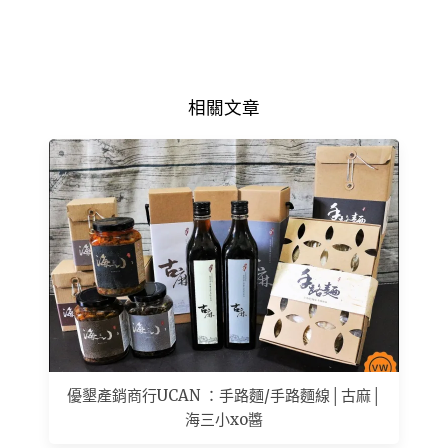
相關文章
優墾產銷商行UCAN ：手路麵/手路麵線│古麻│
海三小xo醬