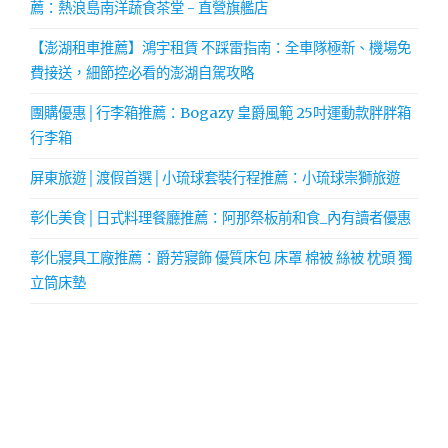
薦：熱浪島南洋蔬食茶堂 - 直營旗艦店
【澎湖租車推薦】鴻宇租賃 不踩雷指南：全車隊極新、機場免
費接送，細節控必看的澎湖自駕攻略
團購優惠│行李箱推薦：Bogazy 皇爵風範 25吋運動款胖胖箱
行李箱
屏東旅遊│渡假首選│小琉球套裝行程推薦：小琉球崇獅旅遊
彰化美食│日式料理餐廳推薦：阿那祭板前和食_內有讀者優惠
彰化寢具工廠推薦：爵芳寢飾 優質床包 床罩 棉被 絲被 枕頭 獨
立筒床墊