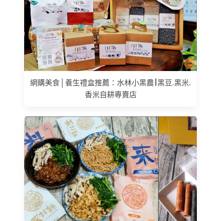
網購美食│養生禮盒推薦：水林小黑農|黑豆.黑米.
香米自耕專賣店