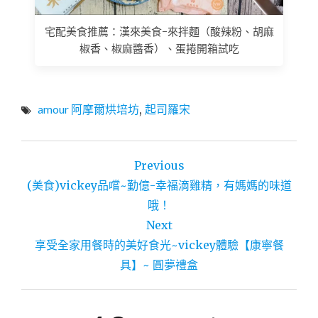
宅配美食推薦：漢來美食-來拌麵（酸辣粉、胡麻
椒香、椒麻醬香）、蛋捲開箱試吃
amour 阿摩爾烘培坊
,
起司羅宋
文
Previous
章
(美食)vickey品嚐~勤億-幸福滴雞精，有媽媽的味道
導
哦！
Next
覽
享受全家用餐時的美好食光~vickey體驗【康寧餐
具】~ 圓夢禮盒