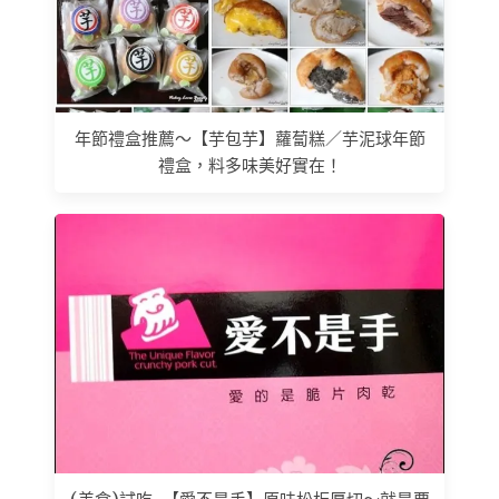
年節禮盒推薦～【芋包芋】蘿蔔糕／芋泥球年節
禮盒，料多味美好實在！