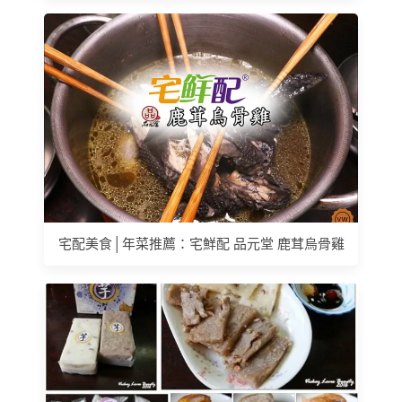
宅配美食│年菜推薦：宅鮮配 品元堂 鹿茸烏骨雞