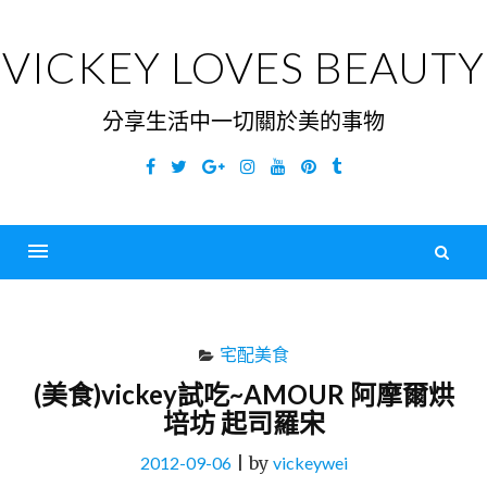
Skip
to
VICKEY LOVES BEAUTY
content
分享生活中一切關於美的事物
Facebook
Twitter
Google
Instagram
YouTube
Pinterest
Tumblr
Plus
搜
尋
Menu
關
鍵
宅配美食
字
(美食)vickey試吃~AMOUR 阿摩爾烘
培坊 起司羅宋
2012-09-06
|
by
vickeywei