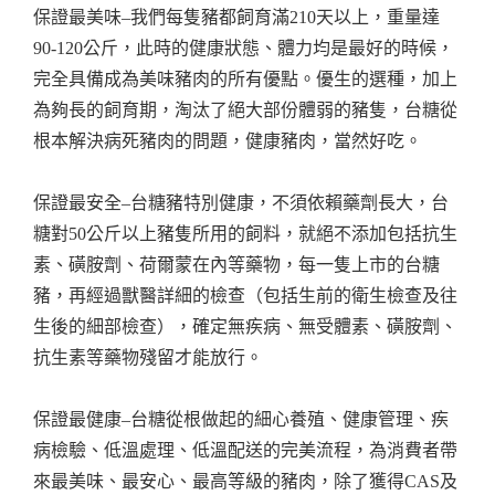
保證最美味–我們每隻豬都飼育滿210天以上，重量達
90-120公斤，此時的健康狀態、體力均是最好的時候，
完全具備成為美味豬肉的所有優點。優生的選種，加上
為夠長的飼育期，淘汰了絕大部份體弱的豬隻，台糖從
根本解決病死豬肉的問題，健康豬肉，當然好吃。
保證最安全–台糖豬特別健康，不須依賴藥劑長大，台
糖對50公斤以上豬隻所用的飼料，就絕不添加包括抗生
素、磺胺劑、荷爾蒙在內等藥物，每一隻上市的台糖
豬，再經過獸醫詳細的檢查（包括生前的衛生檢查及往
生後的細部檢查），確定無疾病、無受體素、磺胺劑、
抗生素等藥物殘留才能放行。
保證最健康–台糖從根做起的細心養殖、健康管理、疾
病檢驗、低溫處理、低溫配送的完美流程，為消費者帶
來最美味、最安心、最高等級的豬肉，除了獲得CAS及