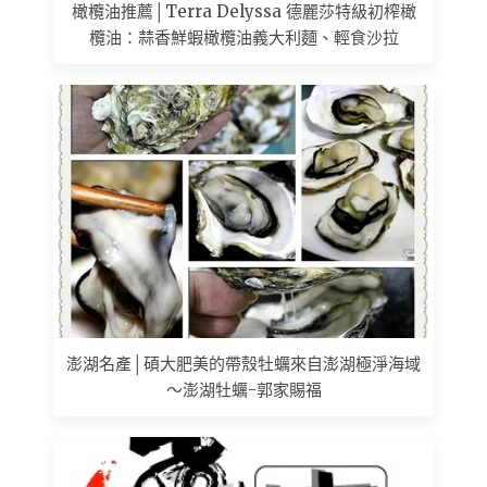
橄欖油推薦│Terra Delyssa 德麗莎特級初榨橄
欖油：蒜香鮮蝦橄欖油義大利麵、輕食沙拉
澎湖名產│碩大肥美的帶殼牡蠣來自澎湖極淨海域
～澎湖牡蠣-郭家賜福