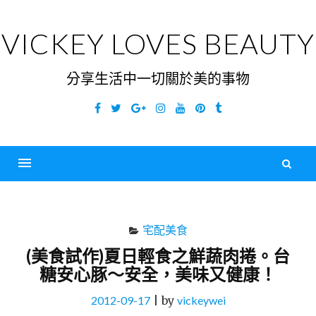
Skip
to
VICKEY LOVES BEAUTY
content
分享生活中一切關於美的事物
Facebook
Twitter
Google
Instagram
YouTube
Pinterest
Tumblr
Plus
搜
尋
Menu
關
鍵
宅配美食
字
(美食試作)夏日輕食之鮮蔬肉捲。台
糖安心豚～安全，美味又健康！
2012-09-17
|
by
vickeywei