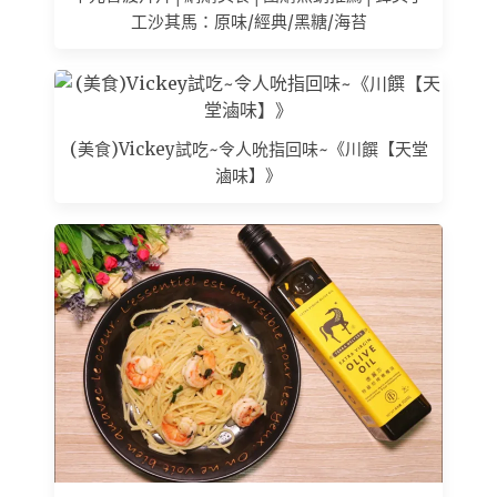
工沙其馬：原味/經典/黑糖/海苔
(美食)Vickey試吃~令人吮指回味~《川饌【天堂
滷味】》