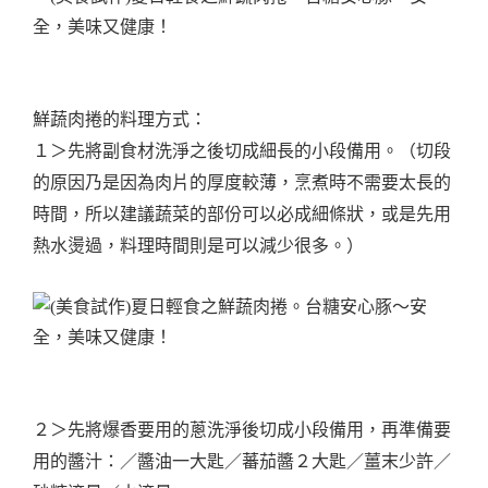
鮮蔬肉捲的料理方式：
１＞先將副食材洗淨之後切成細長的小段備用。（切段
的原因乃是因為肉片的厚度較薄，烹煮時不需要太長的
時間，所以建議蔬菜的部份可以必成細條狀，或是先用
熱水燙過，料理時間則是可以減少很多。）
２＞先將爆香要用的蔥洗淨後切成小段備用，再準備要
用的醬汁：／醬油一大匙／蕃茄醬２大匙／薑末少許／