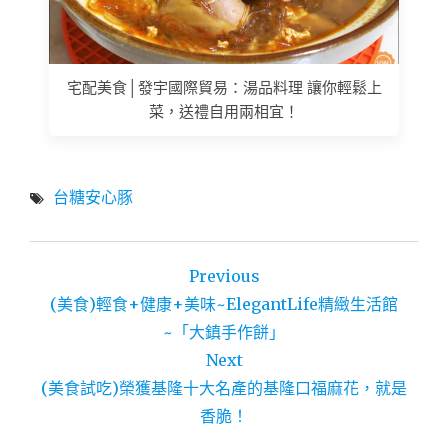
宅配美食│發宇國際貿易：湯品料理 讓你輕鬆上
菜，送禮自用兩相宜！
台糖安心豚
文
Previous
章
(美食)輕食+健康+美味~ElegantLife精緻生活館
導
~「大鎮手作餅」
Next
覽
(美食試吃)榮獲基隆十大名產的基隆口福麻花，就是
香脆！