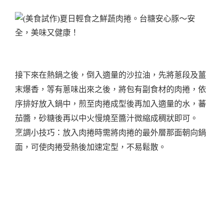
接下來在熱鍋之後，倒入適量的沙拉油，先將蔥段及薑
末
爆香，等有蔥味出來之後，將包有副食材的肉捲，依
序排好放入鍋中，煎至肉捲成型後再加入適量的水，蕃
茄醬，砂糖後再以中火慢燒至醬汁微縮成稠狀即可。
烹調小技巧：放入肉捲時需將肉捲的最外層那面朝向鍋
面，可使肉捲受熱後加速定型，不易鬆散。