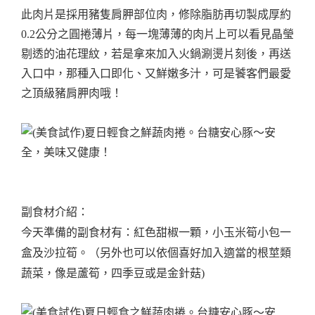
此肉片是採用豬隻肩胛部位肉，修除脂肪再切製成厚約
0.2公分之圓捲薄片，每一塊薄薄的肉片上可以看見晶瑩
剔透的油花理紋，若是拿來加入火鍋涮燙片刻後，再送
入口中，那種入口即化、又鮮嫩多汁，可是饕客們最愛
之頂級豬肩胛肉哦！
副食材介紹：
今天準備的副食材有：紅色甜椒一顆，小玉米筍小包一
盒及沙拉筍。（另外也可以依個喜好加入適當的根莖類
蔬菜，像是蘆筍，四季豆或是金針菇)