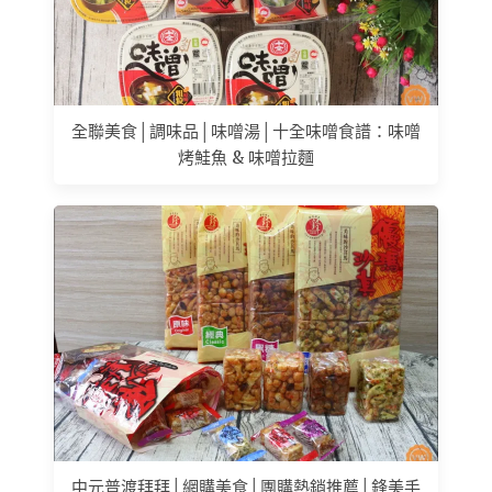
全聯美食│調味品│味噌湯│十全味噌食譜：味噌
烤鮭魚 & 味噌拉麵
中元普渡拜拜│網購美食│團購熱銷推薦│鋒美手