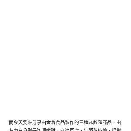
而今天要來分享由金倉食品製作的三種丸餃類商品，由
左由右分別是咖哩嫩雞、麻婆豆腐、牛蒡花枝燒，絕對