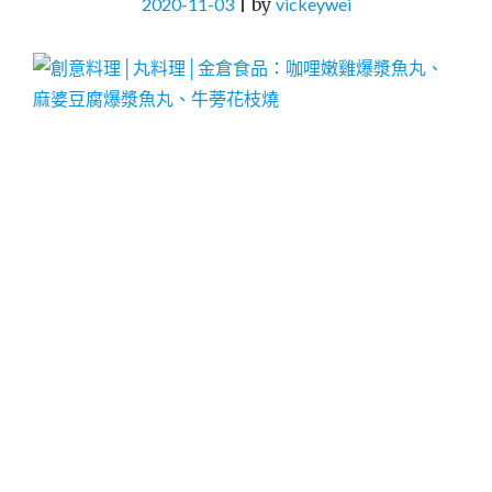
2020-11-03
|
by
vickeywei