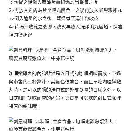
1>熱鍋之後倒入麻油及薑稍煸炒出香氣之後
2>再放入雞肉煸炒至略為變色，之後再放入咖哩嫩雞丸
3>倒入適量的水之後上蓋燜煮至湯汁微收乾
4>待湯汁收乾之後即可熄火再放入洗淨的九層塔，快速
拌匀後起鍋
咖哩嫩雞丸的內餡雖然是以日式的咖哩調味而成，不過
與市售的三杯醬汁，其實也很適合，而且單吃咖哩嫩雞
丸時，是可以的嚐的湯包式的外皮Ｑ彈的口感之外，以
日式咖哩調味而成的內餡，其實是可以吃的到日式咖哩
特有的甜味哦！