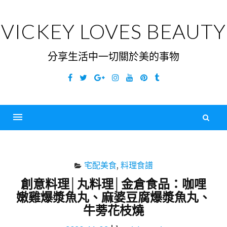
Skip
to
VICKEY LOVES BEAUTY
content
分享生活中一切關於美的事物
Facebook
Twitter
Google
Instagram
YouTube
Pinterest
Tumblr
Plus
搜
尋
Menu
關
鍵
宅配美食
,
料理食譜
字
創意料理│丸料理│金倉食品：咖哩
嫩雞爆漿魚丸、麻婆豆腐爆漿魚丸、
牛蒡花枝燒