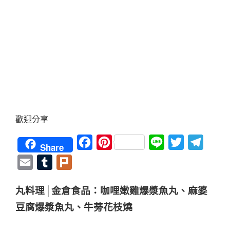
歡迎分享
Facebook
Pinterest
Line
Twitter
Teleg
Share
Email
Tumblr
Plurk
丸料理│金倉食品：咖哩嫩雞爆漿魚丸、麻婆
豆腐爆漿魚丸、牛蒡花枝燒