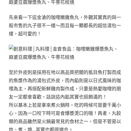
先來看一下這金滄的咖哩嫩雞魚丸，外觀其實真的與一
般市售的丸子很不一樣～而且每一顆都長的超信湯包一
樣，超可愛的！
至於外皮則是採用在地以高品質把關的虱目魚打製而成
的魚漿作為的湯包式外皮，而內餡則是以日式風味的咖
哩為主，再搭配新鮮雞肉製作成，只要是熱愛咖哩的朋
友一定都會喜歡，話說這內餡其實也挺飽滿的！
所以基本上若是拿來煮火鍋時，吃的時候可是要千萬小
心，因為一口咬下時可是會爆漿燙口的哦！再者，丸餃
類的商品雖然是火鍋最常見的食材之一，但是不管是以
炸、煮、燴…其實也都很適合。