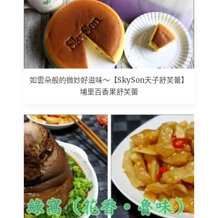
如雲朵般的微妙好滋味～【SkySon天子舒芙蕾】
埔里百香果舒芙蕾