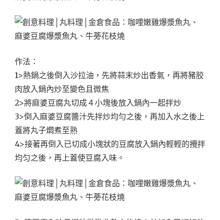
作法：
1>熱鍋之後倒入沙拉油，先將蒜末炒出香氣，再將豬胶
肉放入鍋內炒至變色且微焦
2>將麻婆豆腐丸切成４小塊後放入鍋內一起拌炒
3>倒入麻婆豆腐醬汁先拌炒均勻之後，再加入水之後上
蓋將丸子燜煮至熟
4>接著再倒入已切成小塊狀的豆腐放入鍋內輕輕的攪拌
均匀之後，再上蓋使豆腐入味。