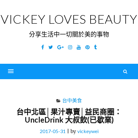
Skip
to
VICKEY LOVES BEAUTY
content
分享生活中一切關於美的事物
Facebook
Twitter
Google
Instagram
YouTube
Pinterest
Tumblr
Plus
搜
尋
Menu
關
鍵
台中美食
字
台中北區│果汁專賣│益民商圈：
UncleDrink 大叔飲(已歇業)
2017-05-31
|
by
vickeywei