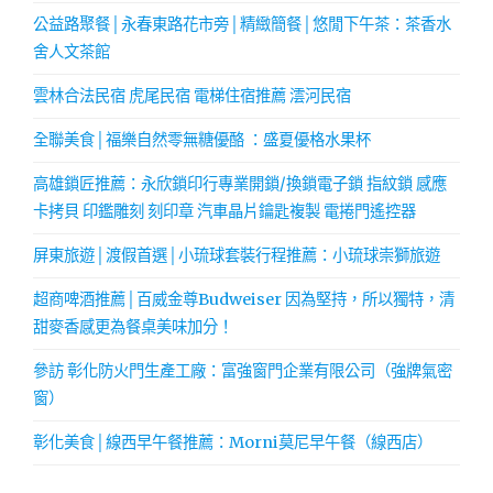
公益路聚餐│永春東路花市旁│精緻簡餐│悠閒下午茶：茶香水
舍人文茶館
雲林合法民宿 虎尾民宿 電梯住宿推薦 澐河民宿
全聯美食│福樂自然零無糖優酪 ：盛夏優格水果杯
高雄鎖匠推薦：永欣鎖印行專業開鎖/換鎖電子鎖 指紋鎖 感應
卡拷貝 印鑑雕刻 刻印章 汽車晶片鑰匙複製 電捲門遙控器
屏東旅遊│渡假首選│小琉球套裝行程推薦：小琉球崇獅旅遊
超商啤酒推薦│百威金尊Budweiser 因為堅持，所以獨特，清
甜麥香感更為餐桌美味加分！
參訪 彰化防火門生產工廠：富強窗門企業有限公司（強牌氣密
窗）
彰化美食│線西早午餐推薦：Morni莫尼早午餐（線西店）