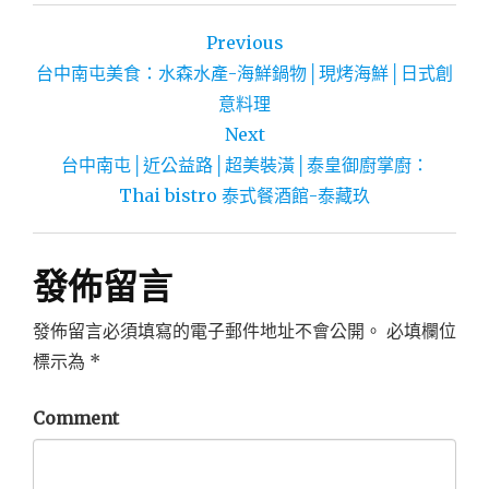
文
Previous
章
台中南屯美食：水森水產-海鮮鍋物│現烤海鮮│日式創
導
意料理
Next
覽
台中南屯│近公益路│超美裝潢│泰皇御廚掌廚：
Thai bistro 泰式餐酒館-泰藏玖
發佈留言
發佈留言必須填寫的電子郵件地址不會公開。
必填欄位
標示為
*
Comment