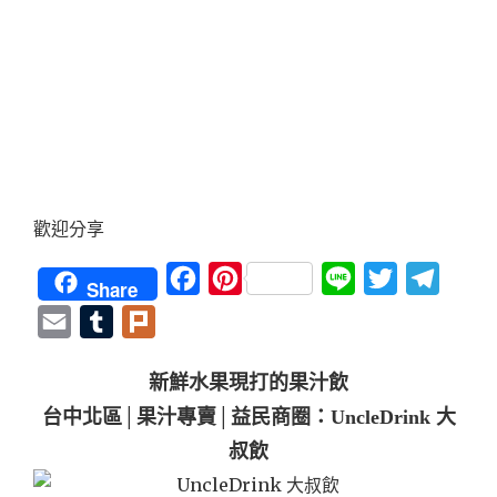
歡迎分享
Facebook
Pinterest
Line
Twitter
Teleg
Share
Email
Tumblr
Plurk
新鮮水果現打的果汁飲
台中北區│果汁專賣│益民商圈：UncleDrink 大
叔飲