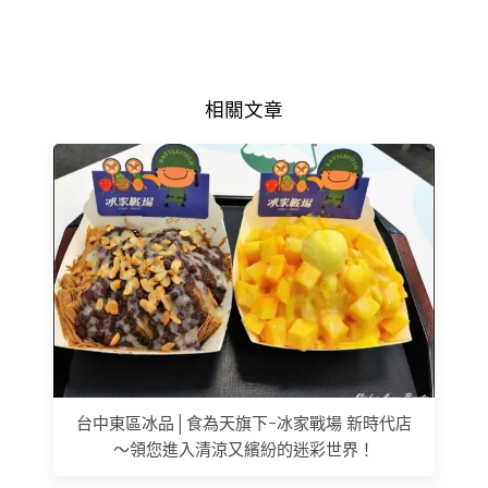
相關文章
台中東區冰品│食為天旗下-冰家戰場 新時代店
～領您進入清涼又繽紛的迷彩世界！