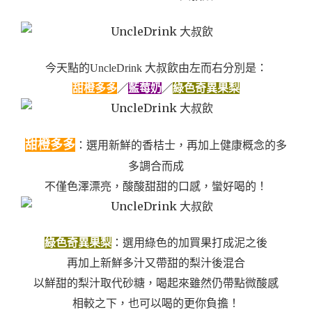
今天點的UncleDrink 大叔飲由左而右分別是：
甜橙多多
／
藍
莓奶
／
綠色奇異果梨
甜橙多多
：選用新鮮的香桔士，再加上健康概念的多
多調合而成
不僅色澤漂亮，酸酸甜甜的口感，蠻好喝的！
綠色奇異果梨
：選用綠色的加買果打成泥之後
再加上新鮮多汁又帶甜的梨汁後混合
以鮮甜的梨汁取代砂糖，喝起來雖然仍帶點微酸感
相較之下，也可以喝的更你負擔！