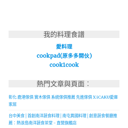
我的料理食譜
愛料理
cookpad(原多多開伙)
cook1cook
熱門文章與頁面︰
彰化 鹿港傢俱 實木傢俱 系統傢俱推薦 先進傢俱 X iCAKU愛庫
家居
台中美食│首創南洋蔬食料理│南屯異國料理│創意蔬食餐廳推
薦：熱浪島南洋蔬食茶堂 - 直營旗艦店