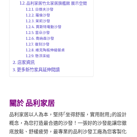
品利家居竹北家居旗艦館 展示空間
日傑夫沙發
羅倫沙發
茉莉沙發
賈斯特電動沙發
雲朵沙發
喬納森沙發
復刻沙發
維克陶板伸縮餐桌
懸浮床組
店家資訊
更多新竹家具延伸閱讀
關於 品利家居
品利家居以人為本，堅持｢坐得舒服，實用耐用｣的設計
概念，為您打造最合適的沙發！一張好的沙發能讓您徹
底放鬆、舒緩疲勞，最專業的品利沙發工廠為您客製化