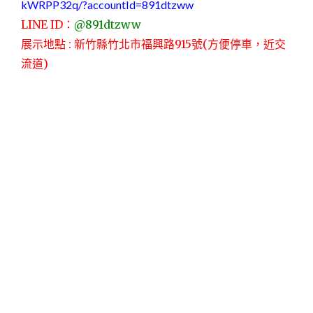
kWRPP32q/?accountId=891dtzww
LINE ID：
@891dtzww
展示地點 : 新竹縣竹北市福興路915號(方便停車，近交
流道)