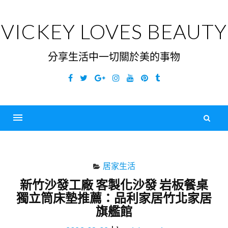
Skip
to
VICKEY LOVES BEAUTY
content
分享生活中一切關於美的事物
Facebook
Twitter
Google
Instagram
YouTube
Pinterest
Tumblr
Plus
搜
尋
Menu
關
鍵
居家生活
字
新竹沙發工廠 客製化沙發 岩板餐桌
獨立筒床墊推薦：品利家居竹北家居
旗艦館