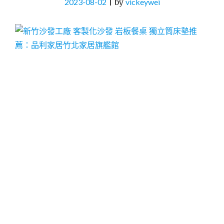
2023-08-02
|
by
vickeywei