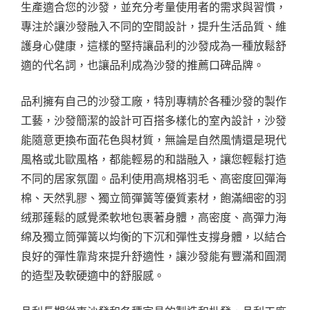
生產適合您的沙發，並充分考量使用者的需求與習慣，
專注於讓沙發融入不同的空間設計，提升生活品質、維
護身心健康，這樣的堅持讓品利的沙發成為一種放鬆舒
適的代名詞，也讓品利成為沙發的推薦口碑品牌。
品利擁有自己的沙發工廠，特別專精於各種沙發的製作
工藝，沙發簡潔的設計可百搭多樣化的室內設計，沙發
能隨意更換布面花色與材質，無論是自然風情還是現代
風格或北歐風格，都能輕易的和諧融入，讓您輕鬆打造
不同的居家氛圍。品利使用高規格羽毛、高密度回彈海
棉、天然乳膠、獨立筒彈簧等優質素材，飽滿細密的羽
绒那蓬鬆的感覺柔軟地包裹著身體，高密度、高彈力海
绵及獨立筒彈簧以均衡的下沉和彈性支撐身體，以結合
良好的彈性靠背來提升舒適性，讓沙發能有豐滿和圓潤
的造型及軟硬適中的舒服感。