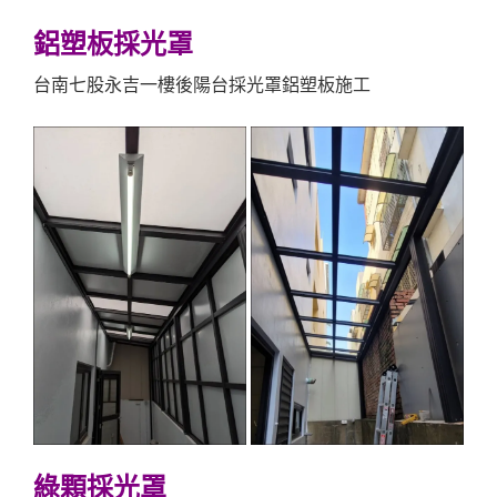
鋁塑板採光罩
台南七股永吉一樓後陽台採光罩鋁塑板施工
綠顆採光罩