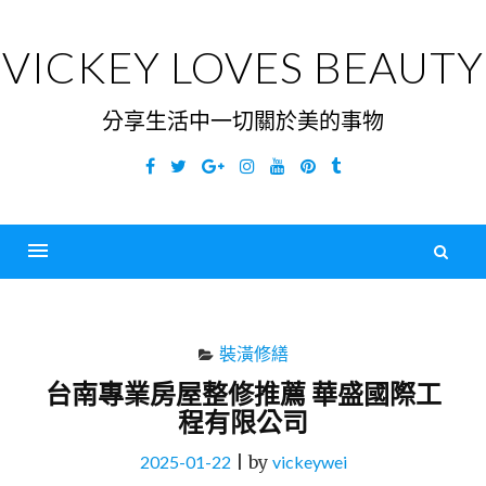
Skip
to
VICKEY LOVES BEAUTY
content
分享生活中一切關於美的事物
Facebook
Twitter
Google
Instagram
YouTube
Pinterest
Tumblr
Plus
搜
尋
Menu
關
鍵
裝潢修繕
字
台南專業房屋整修推薦 華盛國際工
程有限公司
2025-01-22
|
by
vickeywei