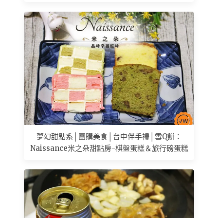
夢幻甜點系│團購美食│台中伴手禮│雪Q餅：
Naissance米之朵甜點房-棋盤蛋糕＆旅行磅蛋糕