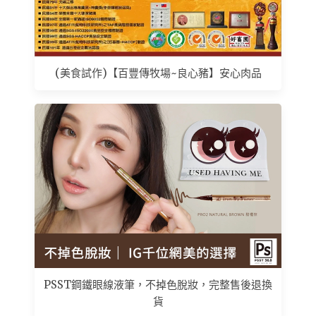
(美食試作)【百豐傳牧場~良心豬】安心肉品
PSST鋼鐵眼線液筆，不掉色脫妝，完整售後退換
貨