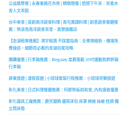
公益路聚餐│永春東路花市旁│精緻簡餐│悠閒下午茶：茶香水
舍人文茶館
台中美食│首創南洋蔬食料理│南屯異國料理│創意蔬食餐廳推
薦：熱浪島南洋蔬食茶堂 - 直營旗艦店
【澎湖租車推薦】鴻宇租賃 不踩雷指南：全車隊極新、機場免
費接送，細節控必看的澎湖自駕攻略
團購優惠│行李箱推薦：Bogazy 皇爵風範 25吋運動款胖胖箱
行李箱
屏東旅遊│渡假首選│小琉球套裝行程推薦：小琉球崇獅旅遊
彰化美食│日式料理餐廳推薦：阿那祭板前和食_內有讀者優惠
彰化寢具工廠推薦：爵芳寢飾 優質床包 床罩 棉被 絲被 枕頭 獨
立筒床墊