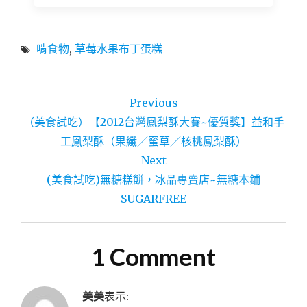
啃食物
,
草莓水果布丁蛋糕
文
Previous
章
（美食試吃）【2012台灣鳳梨酥大賽~優質獎】益和手
導
工鳳梨酥（果纖／蜜草／核桃鳳梨酥）
Next
覽
(美食試吃)無糖糕餅，冰品專賣店~無糖本鋪
SUGARFREE
1 Comment
美美
表示: