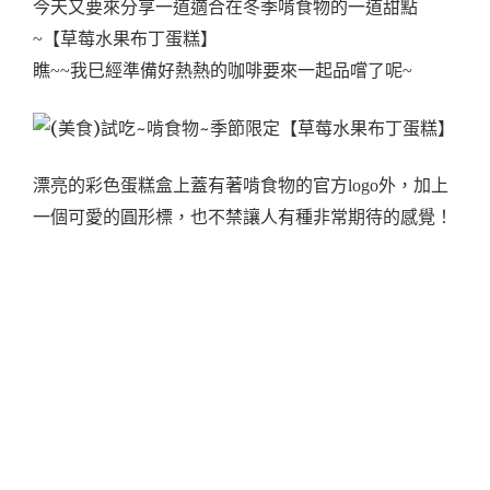
今天又要來分享一道適合在冬季啃食物的一道甜點
~【草莓水果布丁蛋糕】
瞧~~我巳經準備好熱熱的咖啡要來一起品嚐了呢~
漂亮的彩色蛋糕盒上蓋有著啃食物的官方logo外，加上
一個可愛的圓形標，也不禁讓人有種非常期待的感覺！