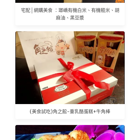
宅配│網購美食 ：瑯嶠有機白米、有機糙米、胡
麻油、黑豆漿
(美食試吃)角之館~重乳酪蛋糕+牛角棒