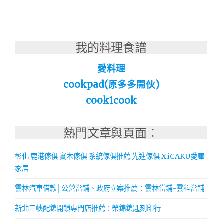
我的料理食譜
愛料理
cookpad(原多多開伙)
cook1cook
熱門文章與頁面︰
彰化 鹿港傢俱 實木傢俱 系統傢俱推薦 先進傢俱 X iCAKU愛庫
家居
雲林汽車借款│公營當鋪、政府立案推薦：雲林當鋪-雲科當舖
新北三峽配鎖開鎖專門店推薦：榮錦鎖匙刻印行