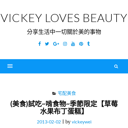
Skip
to
VICKEY LOVES BEAUTY
content
分享生活中一切關於美的事物
Facebook
Twitter
Google
Instagram
YouTube
Pinterest
Tumblr
Plus
搜
尋
Menu
關
鍵
宅配美食
字
(美食)試吃~啃食物~季節限定【草莓
水果布丁蛋糕】
2013-02-02
|
by
vickeywei