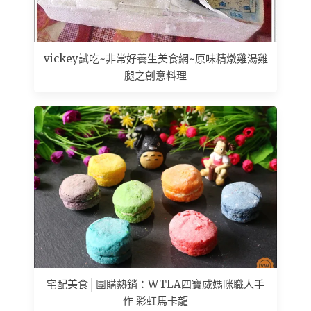
vickey試吃~非常好養生美食網~原味精燉雞湯雞
腿之創意料理
宅配美食│團購熱銷：WTLA四寶威媽咪職人手
作 彩虹馬卡龍