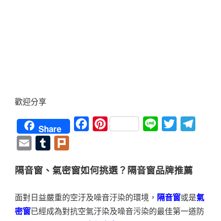
歡迎分享
Facebook
Pinterest
Line
Twitter
Teleg
Share
Email
Tumblr
Plurk
隔音窗、氣密窗如何挑選？隔音窗品牌推薦
面對日益嚴重的空汙及噪音汙染的環境，
隔音窗
或是
氣
密窗
已經成為對抗空氣汙染及噪音污染的最佳第一道防