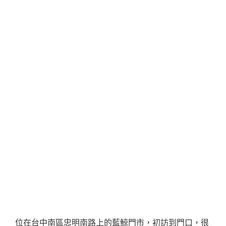
位在台中南區忠明南路上的藍鯨門市，初訪到門口，很