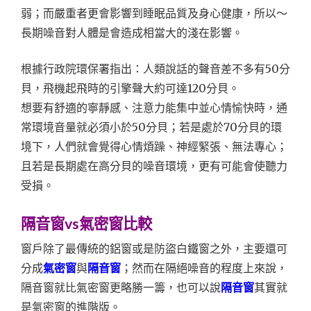
弱；而嚴重者更會影響到睡眠品質及身心健康，所以～
長期噪音對人體是會造成相當大的淺在影響。
根據行政院環保署指出：人類說話的聲音差不多有50分
貝，飛機起飛時的引擎聲大約可達120分貝。
想要有舒適的寧靜感、注意力能集中並心情愉快時，通
常環境音量就必須小於50分貝；若是處於70分貝的環
境下，人們就會覺得心情煩躁、神經緊張、無法專心；
且若是長期處在高分貝的噪音環境，更有可能會使聽力
受損。
隔音窗vs氣密窗比較
窗戶除了最傳統的鋁窗或是防盜白鐵窗之外，主要還可
分成
氣密窗
與
隔音窗
；然而在隔絕噪音的程度上來說，
隔音窗就比氣密窗更略勝一籌，也可以說
隔音窗
其實就
是氣密窗的進階版。