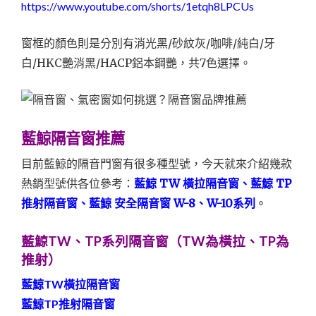
https://www.youtube.com/shorts/1etqh8LPCUs
窗框的顏色則是分別有消光黑/砂紋灰/咖啡/純白/牙
白/HKC艷消黑/HACP鋁本鋼艷，共7色選擇。
藍鯨隔音窗推薦
目前藍鯨的隔音門窗有很多種型號，今天就來介紹幾款
熱銷型號供各位參考：
藍鯨 TW 橫拉隔音窗
、
藍鯨 TP
推射隔音窗
、
藍鯨 安全隔音窗 W-8、W-10系列
。
藍鯨TW、TP系列隔音窗（TW為橫拉、TP為
推射）
藍鯨
TW
橫拉隔音窗
藍鯨
TP
推射隔音窗