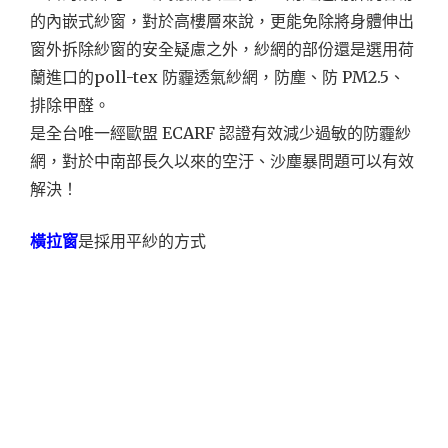
的內嵌式紗窗，對於高樓層來說，更能免除將身體伸出
窗外拆除紗窗的安全疑慮之外，紗網的部份還是選用荷
蘭進口的poll-tex 防霾透氣紗網，防塵、防 PM2.5、
排除甲醛。
是全台唯一經歐盟 ECARF 認證有效減少過敏的防霾紗
網，對於中南部長久以來的空汙、沙塵暴問題可以有效
解決！
橫拉窗
是採用平紗的方式