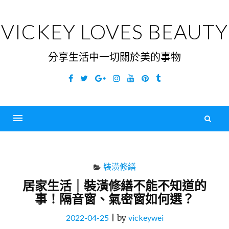
Skip
to
VICKEY LOVES BEAUTY
content
分享生活中一切關於美的事物
Facebook
Twitter
Google
Instagram
YouTube
Pinterest
Tumblr
Plus
搜
尋
Menu
關
鍵
裝潢修繕
字
居家生活｜裝潢修繕不能不知道的
事！隔音窗、氣密窗如何選？
2022-04-25
|
by
vickeywei