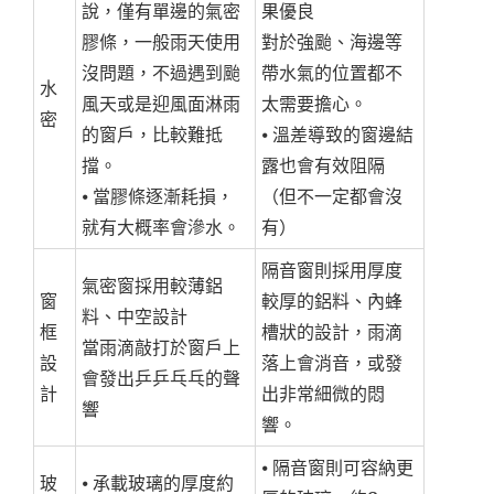
說，僅有單邊的氣密
果優良
膠條，一般雨天使用
對於強颱、海邊等
沒問題，不過遇到颱
帶水氣的位置都不
水
風天或是迎風面淋雨
太需要擔心。
密
的窗戶，比較難抵
⦁ 溫差導致的窗邊結
擋。
露也會有效阻隔
⦁ 當膠條逐漸耗損，
（但不一定都會沒
就有大概率會滲水。
有）
隔音窗則採用厚度
氣密窗採用較薄鋁
窗
較厚的鋁料、內蜂
料、中空設計
框
槽狀的設計，雨滴
當雨滴敲打於窗戶上
設
落上會消音，或發
會發出乒乒乓乓的聲
計
出非常細微的悶
響
響。
⦁ 隔音窗則可容納更
玻
⦁ 承載玻璃的厚度約