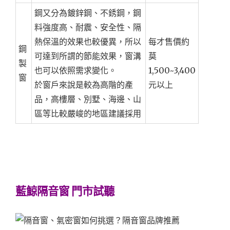
鋼又分為鍍鋅鋼、不銹鋼，鋼
料強度高、耐震、安全性、隔
熱保溫的效果也較優異，所以
每才售價約
鋼
可達到所謂的節能效果，窗溝
莫
製
也可以依照需求變化。
1,500~3,400
窗
於窗戶來說是較為高階的產
元以上
品，高樓層、別墅、海邊、山
區等比較嚴峻的地區建議採用
藍鯨隔音窗 門市試聽