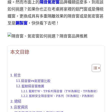
線。然而市面上的
隔音氣密窗
品牌種類這麼多，到底該
如何挑選？如果你也正在考慮將家裡的鋁門窗或是傳統
鐵窗，更換成具有多重隔離效果的隔音窗或是氣密窗甚
至是
鋼製窗
，快快看下去吧！
本文目錄
前言
隔音窗vs氣密窗比較
藍鯨隔音窗推薦
藍鯨TW、TP系列隔音窗（TW為橫拉、TP為推射）
藍鯨安全隔音窗W、P系列（W為橫拉、P為推射）
總結
店家資訊