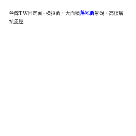
藍鯨TW固定窗+橫拉窗，大面積
落地窗
景觀、高樓層
抗風壓