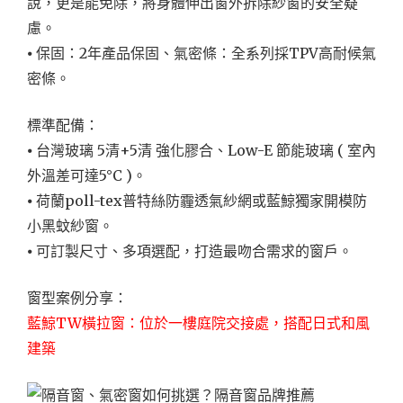
說，更是能免除，將身體伸出窗外拆除紗窗的安全疑
慮。
⦁ 保固：2年產品保固、氣密條：全系列採TPV高耐候氣
密條。
標準配備：
⦁ 台灣玻璃 5清+5清 強化膠合、Low-E 節能玻璃 ( 室內
外溫差可達5°C )。
⦁ 荷蘭poll-tex普特絲防霾透氣紗網或藍鯨獨家開模防
小黑蚊紗窗。
⦁ 可訂製尺寸、多項選配，打造最吻合需求的窗戶。
窗型案例分享：
藍鯨
TW
橫拉窗：位於一樓庭院交接處，搭配日式和風
建築