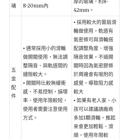
厚的玻璃，約8-
璃
8-20mm內
42mm。
⦁ 採用較大的窗扇滑
輪做使用，軌道有
氣密條可與滑輪搭
⦁ 通常採用小的滑輪
配調整角度、增強
做開關使用，無法調
隔音效果，不過開
整隔音、與軌道間的
關時因為氣密膠條
五
縫隙較大。
於周邊會有吸附的
金
⦁ 開關時比較無緩衝
感覺，導致阻力感
配
感、不易控制，損壞
較大
件
率、使用年限較短，
⦁ 如果有老人家、小
使用者需要注意使用
孩可以建議請廠商
方式。
多加1顆滑輪，推起
來會更加輕鬆、滑
順，使用年限較