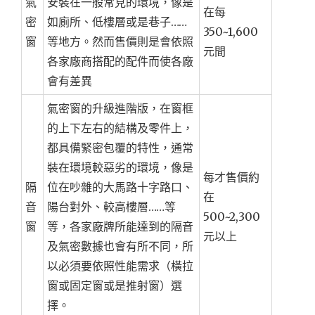
氣
安裝在一般常見的環境，像是
在每
密
如廁所、低樓層或是巷子……
350~1,600
窗
等地方。然而售價則是會依照
元間
各家廠商搭配的配件而使各廠
會有差異
氣密窗的升級進階版，在窗框
的上下左右的結構及零件上，
都具備緊密包覆的特性，通常
裝在環境較惡劣的環境，像是
每才售價約
隔
位在吵雜的大馬路十字路口、
在
音
陽台對外、較高樓層……等
500~2,300
窗
等，各家廠牌所能達到的隔音
元以上
及氣密數據也會有所不同，所
以必須要依照性能需求（橫拉
窗或固定窗或是推射窗）選
擇。