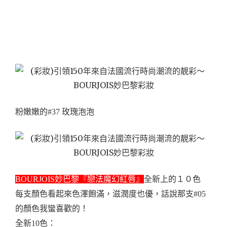
粉嫩嫩的#37 玫瑰泡泡
BOURJOIS妙巴黎『戀法魔幻紅唇』
全新上的１０色
每支顏色看起來色澤飽滿，滋潤度也優，
話說那支#05
的顏色我蠻喜歡的！
全新10色：