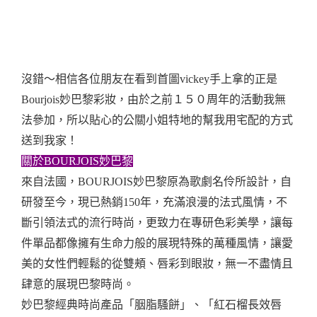
沒錯～相信各位朋友在看到首圖vickey手上拿的正是
Bourjois妙巴黎彩妝，由於之前１５０周年的活動我無
法參加，所以貼心的公關小姐特地的幫我用宅配的方式
送到我家！
關於BOURJOIS妙巴黎
來自法國，BOURJOIS妙巴黎原為歌劇名伶所設計，自
研發至今，現已熱銷150年，充滿浪漫的法式風情，不
斷引領法式的流行時尚，更致力在專研色彩美學，讓每
件單品都像擁有生命力般的展現特殊的萬種風情，讓愛
美的女性們輕鬆的從雙頰、唇彩到眼妝，無一不盡情且
肆意的展現巴黎時尚。
妙巴黎經典時尚產品「胭脂騷餅」、「紅石榴長效唇