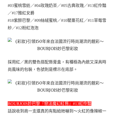
#03蜜桃雪紡／#04玫瑰奶茶／#05古典玫瑰／#13紅伶豔
／#17雅紅女爵
#18紫醉巴黎／#09絲絨蜜桃／#10罌粟花紅／#11草莓雪
紗／#12粉紅泡泡
採用紅／黑的雙色搭配唇膏盒，有種極為內斂又深具時
尚風味的包裝，色號則是標示在底部。
BOURJOIS妙巴黎『戀法魔幻紅唇』#13紅伶豔
話說收到商一支還真的有點給她嚇到～火紅的像辣椒一