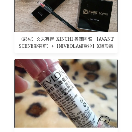
（彩妝）文末有禮-XINCHI 鑫麒國際-【AVANT
SCENE愛芬斯】+【NIVEOLA紐歐拉】X隱形霜