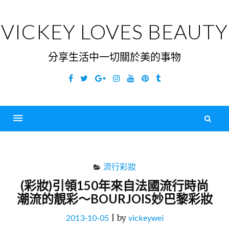
Skip
to
VICKEY LOVES BEAUTY
content
分享生活中一切關於美的事物
Facebook
Twitter
Google
Instagram
YouTube
Pinterest
Tumblr
Plus
搜
尋
Menu
關
鍵
流行彩妝
字
(彩妝)引領150年來自法國流行時尚
潮流的靚彩～BOURJOIS妙巴黎彩妝
2013-10-05
|
by
vickeywei