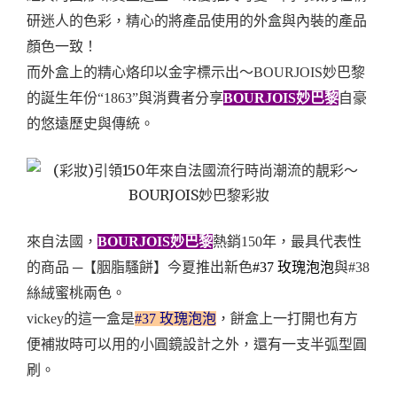
研迷人的色彩，精心的將產品使用的外盒與內裝的產品
顏色一致！
而外盒上的精心烙印以金字標示出～BOURJOIS妙巴黎
的誕生年份“1863”與消費者分享
BOURJOIS妙巴黎
自豪
的悠遠歷史與傳統。
來自法國，
BOURJOIS妙巴黎
熱銷150年，最具代表性
的商品 ─【胭脂騷餅】今夏推出新色
#37 玫瑰泡泡
與#38
絲絨蜜桃兩色。
vickey的這一盒是
#37 玫瑰泡泡
，餅盒上一打開也有方
便補妝時可以用的小圓鏡設計之外，還有一支半弧型圓
刷。