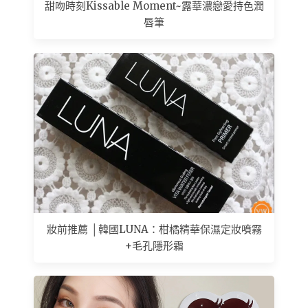
甜吻時刻Kissable Moment~露華濃戀愛持色潤
唇筆
妝前推薦 │韓國LUNA：柑橘精華保濕定妝噴霧
+毛孔隱形霜