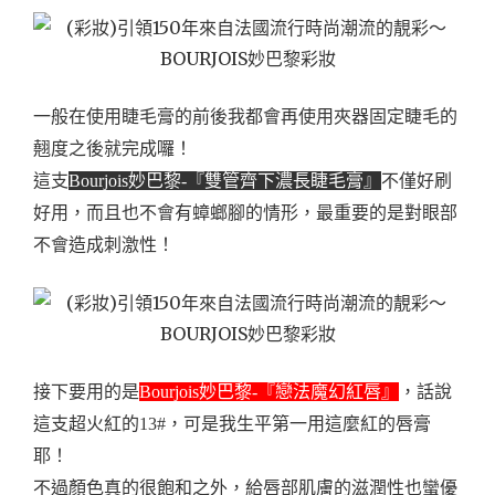
一般在使用睫毛膏的前後我都會再使用夾器固定睫毛的
翹度之後就完成囉！
這支
Bourjois妙巴黎-『雙管齊下濃長睫毛膏』
不僅好刷
好用，而且也不會有蟑螂腳的情形，最重要的是對眼部
不會造成刺激性！
接下要用的是
Bourjois妙巴黎-『戀法魔幻紅唇』
，話說
這支超火紅的13#，可是我生平第一用這麼紅的唇膏
耶！
不過顏色真的很飽和之外，給唇部肌膚的滋潤性也蠻優