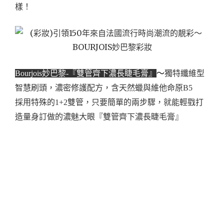
樣！
Bourjois妙巴黎-『雙管齊下濃長睫毛膏』
～
獨特纖維型
智慧刷頭，濃密修護配方，含天然蠟與維他命原B5
採用特殊的1+2雙管，只要簡單的兩步驟，就能輕戥打
造量身訂做的濃魅大眼『雙管齊下濃長睫毛膏』