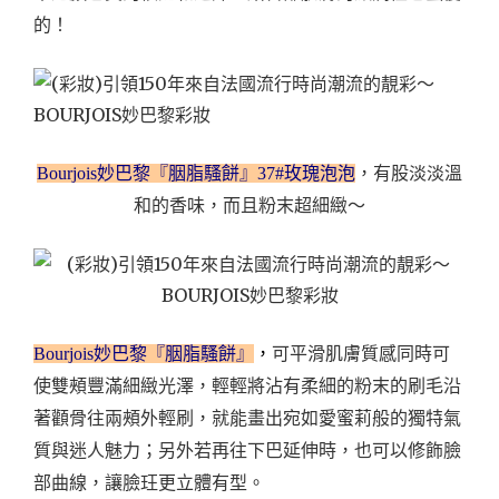
的！
Bourjois妙巴黎『胭脂騷餅』37#玫瑰泡泡
，有股淡淡溫
和的香味，而且粉末超細緻～
Bourjois妙巴黎『胭脂騷餅』
，
可平滑肌膚質感同時可
使雙頰豐滿細緻光澤，輕輕將沾有柔細的粉末的刷毛沿
著顴骨往兩頰外輕刷，就能畫出宛如愛蜜莉般的獨特氣
質與迷人魅力；另外若再往下巴延伸時，也可以修飾臉
部曲線，讓臉玨更立體有型。