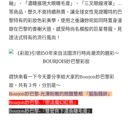
釉」、「濃睫展現大眼睫毛膏」、「三叉眼線液筆」…
等商品，歷久不衰持續熱賣，讓全球女性見證獨特的巴
黎特有的彩妝色彩美學，使用之後讓妳宛如同時置身漫
遊在巴黎的香榭大道，感受時尚名模般的巨星尊寵，見
證法式特有的流行風尚！
趕快來看一下今天要分享給大家的Bourjois妙巴黎彩
妝，共有３件，分別是～
Bourjois妙巴黎-光澤粉嫩的微醺雙頰 『胭脂騷餅』
Bourjois妙巴黎-『戀法魔幻紅唇』
Bourjois妙巴黎-『雙管齊下濃長睫毛膏』