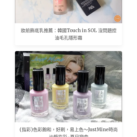
妝前飾底乳推薦：韓國Touch in SOL 沒問題控
油毛孔隱形霜
(指彩)色彩飽和，好刷，易上色～JustMine時尚
沙龍指彩~夏日戀曲