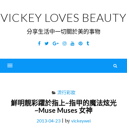
Skip
to
VICKEY LOVES BEAUTY
content
分享生活中一切關於美的事物
Facebook
Twitter
Google
Instagram
YouTube
Pinterest
Tumblr
Plus
搜
尋
Menu
關
鍵
流行彩妝
字
鮮明靚彩躍於指上~指甲的魔法炫光
~Muse Muses 女神
2013-04-23
|
by
vickeywei