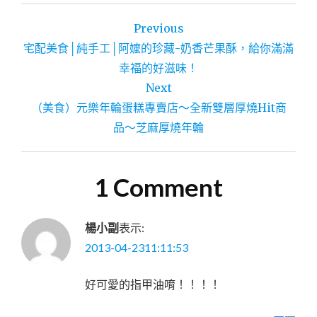
文
Previous
章
宅配美食│純手工│阿嬤的珍藏-奶香芒果酥，給你滿滿
導
幸福的好滋味！
Next
覽
（美食）元樂年輪蛋糕專賣店～全新雙層厚燒Hit商
品～芝麻厚燒年輪
1 Comment
楊小副
表示:
2013-04-2311:11:53
好可愛的指甲油唷！！！！