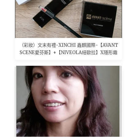
（彩妝）文末有禮-XINCHI 鑫麒國際-【AVANT
SCENE愛芬斯】+【NIVEOLA紐歐拉】X隱形霜