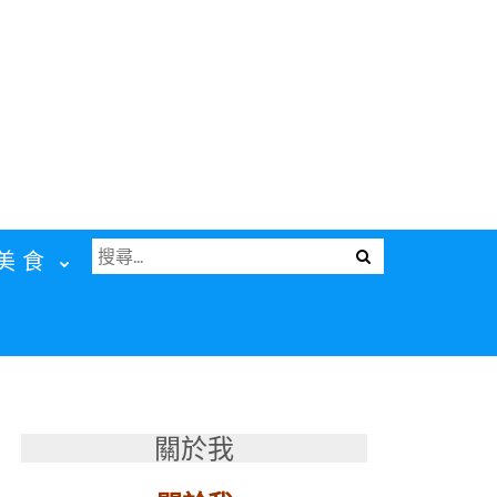
搜
Menu
美食
尋
關
鍵
字:
關於我