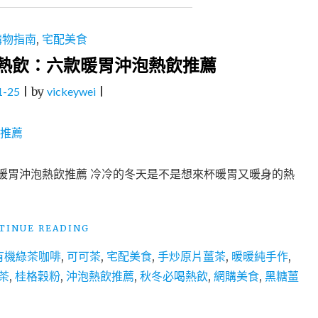
購物指南
,
宅配美食
熱飲：六款暖胃沖泡熱飲推薦
1-25
|
by
vickeywei
|
暖胃沖泡熱飲推薦 冷冷的冬天是不是想來杯暖胃又暖身的熱
"網
TINUE READING
購
有機綠茶咖啡
,
可可茶
,
宅配美食
,
手炒原片薑茶
,
暖暖純手作
,
美
食
茶
,
桂格穀粉
,
沖泡熱飲推薦
,
秋冬必喝熱飲
,
網購美食
,
黑糖薑
│
秋
冬