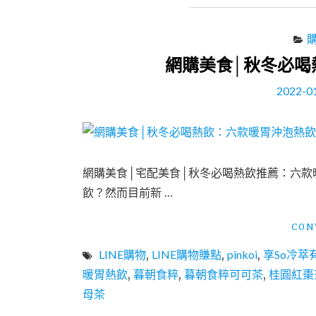
網購美食│秋冬必喝
2022-0
網購美食│宅配美食│秋冬必喝熱飲推薦：六款
飲？然而目前新 …
CON
LINE購物
,
LINE購物賺點
,
pinkoi
,
享So冷萃
暖胃熱飲
,
暮朝食粹
,
暮朝食粹可可茶
,
桂圓紅棗
母茶