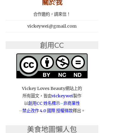
關於我
合作邀約，請來信！
vickeywei@gmail.com
創用CC
Vickey Loves Beauty網站上的
所有圖文，皆由
vickeywei
製作
以
創用CC 姓名標示
–
非商業性
–
禁止改作
4.0 國際 授權條款
釋出。
美食地圖懶人包