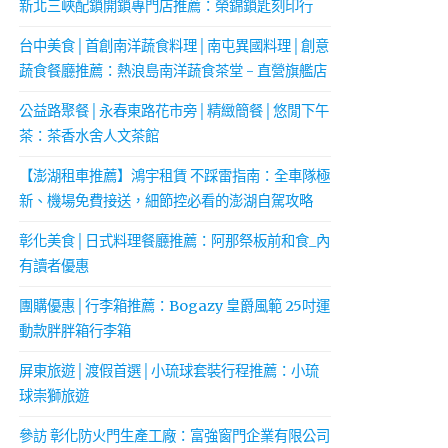
新北三峽配鎖開鎖專門店推薦：榮錦鎖匙刻印行
台中美食│首創南洋蔬食料理│南屯異國料理│創意
蔬食餐廳推薦：熱浪島南洋蔬食茶堂 - 直營旗艦店
公益路聚餐│永春東路花市旁│精緻簡餐│悠閒下午
茶：茶香水舍人文茶館
【澎湖租車推薦】鴻宇租賃 不踩雷指南：全車隊極
新、機場免費接送，細節控必看的澎湖自駕攻略
彰化美食│日式料理餐廳推薦：阿那祭板前和食_內
有讀者優惠
團購優惠│行李箱推薦：Bogazy 皇爵風範 25吋運
動款胖胖箱行李箱
屏東旅遊│渡假首選│小琉球套裝行程推薦：小琉
球崇獅旅遊
參訪 彰化防火門生產工廠：富強窗門企業有限公司