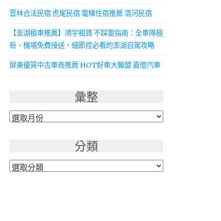
雲林合法民宿 虎尾民宿 電梯住宿推薦 澐河民宿
【澎湖租車推薦】鴻宇租賃 不踩雷指南：全車隊極
新、機場免費接送，細節控必看的澎湖自駕攻略
屏東優質中古車商推薦 HOT好車大聯盟 嘉億汽車
彙整
彙
整
分類
分
類