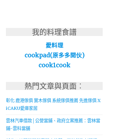
我的料理食譜
愛料理
cookpad(原多多開伙)
cook1cook
熱門文章與頁面︰
彰化 鹿港傢俱 實木傢俱 系統傢俱推薦 先進傢俱 X
iCAKU愛庫家居
雲林汽車借款│公營當鋪、政府立案推薦：雲林當
鋪-雲科當舖