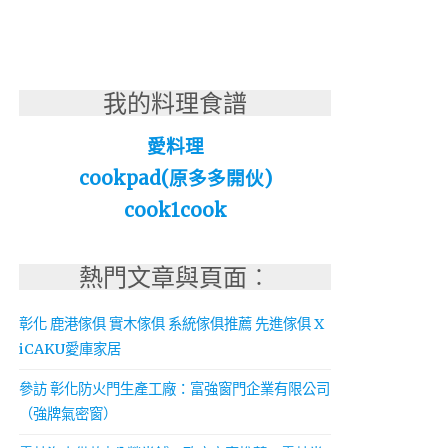
我的料理食譜
愛料理
cookpad(原多多開伙)
cook1cook
熱門文章與頁面︰
彰化 鹿港傢俱 實木傢俱 系統傢俱推薦 先進傢俱 X
iCAKU愛庫家居
參訪 彰化防火門生產工廠：富強窗門企業有限公司
（強牌氣密窗）