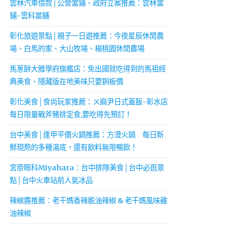
雲林汽車借款│公營當鋪、政府立案推薦：雲林當
鋪-雲科當舖
彰化旅遊景點│親子一日遊推薦：今夜星辰休閒農
場、白馬的家、大山牧場、楊桃園休閒農場
馬蔥餅大雅學府旗艦店：免出國就吃得到的馬祖經
典美食、隱藏版在地美味只要銅板價
彰化美食│食尚玩家推薦：ㄨ麻尹日式蓋飯-彰水店
每日限量戰斧豬排定食,要吃得先預訂！
台中美食│逢甲平價火鍋推薦：方澄火鍋 每日新
鮮現熬的多種湯底，還有飲料無限暢飲！
宮原眼科Miyahara：台中排隊美食│台中必逛景
點│台中火車站前人氣冰品
辣椒醬推薦：老干媽香辣脆油辣椒 & 老干媽風味雞
油辣椒