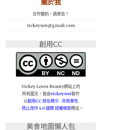
關於我
合作邀約，請來信！
vickeywei@gmail.com
創用CC
Vickey Loves Beauty網站上的
所有圖文，皆由
vickeywei
製作
以
創用CC 姓名標示
–
非商業性
–
禁止改作
4.0 國際 授權條款
釋出。
美食地圖懶人包