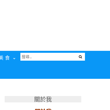
搜
Menu
美食
尋
關
鍵
字:
關於我