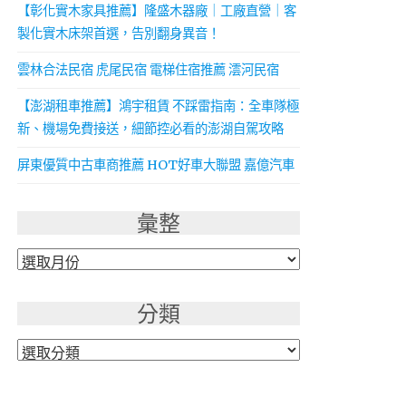
【彰化實木家具推薦】隆盛木器廠｜工廠直營｜客
製化實木床架首選，告別翻身異音！
雲林合法民宿 虎尾民宿 電梯住宿推薦 澐河民宿
【澎湖租車推薦】鴻宇租賃 不踩雷指南：全車隊極
新、機場免費接送，細節控必看的澎湖自駕攻略
屏東優質中古車商推薦 HOT好車大聯盟 嘉億汽車
彙整
彙
整
分類
分
類