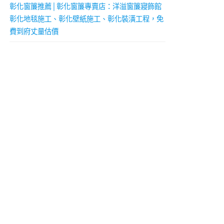
彰化窗簾推薦│彰化窗簾專賣店：洋溢窗簾寢飾館
彰化地毯施工、彰化壁紙施工、彰化裝潢工程，免
費到府丈量估價