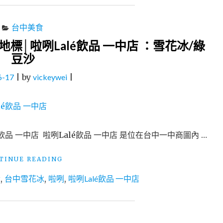
台中美食
標│啦咧Lalé飲品 一中店 ：雪花冰/綠
豆沙
6-17
|
by
vickeywei
|
飲品 一中店 啦咧Lalé飲品 一中店 是位在台中一中商圖內 …
"台
TINUE READING
中
食
,
台中雪花冰
,
啦咧
,
啦咧Lalé飲品 一中店
美
食
│
一
中