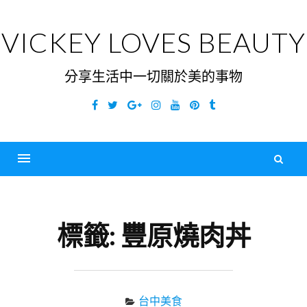
Skip
to
VICKEY LOVES BEAUTY
content
分享生活中一切關於美的事物
Facebook
Twitter
Google
Instagram
YouTube
Pinterest
Tumblr
Plus
搜
尋
Menu
關
鍵
標籤:
豐原燒肉丼
字
台中美食