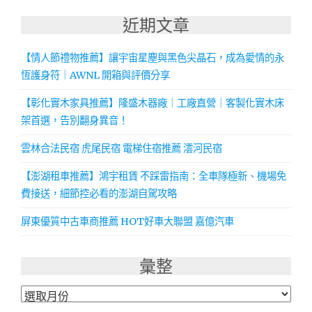
近期文章
【情人節禮物推薦】讓宇宙星塵與黑色尖晶石，成為愛情的永
恆護身符｜AWNL 開箱與評價分享
【彰化實木家具推薦】隆盛木器廠｜工廠直營｜客製化實木床
架首選，告別翻身異音！
雲林合法民宿 虎尾民宿 電梯住宿推薦 澐河民宿
【澎湖租車推薦】鴻宇租賃 不踩雷指南：全車隊極新、機場免
費接送，細節控必看的澎湖自駕攻略
屏東優質中古車商推薦 HOT好車大聯盟 嘉億汽車
彙整
彙
整