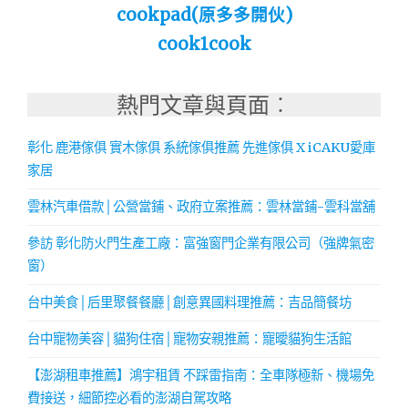
cookpad(原多多開伙)
cook1cook
熱門文章與頁面︰
彰化 鹿港傢俱 實木傢俱 系統傢俱推薦 先進傢俱 X iCAKU愛庫
家居
雲林汽車借款│公營當鋪、政府立案推薦：雲林當鋪-雲科當舖
參訪 彰化防火門生產工廠：富強窗門企業有限公司（強牌氣密
窗）
台中美食│后里聚餐餐廳│創意異國料理推薦：吉品簡餐坊
台中寵物美容│貓狗住宿│寵物安親推薦：寵曖貓狗生活館
【澎湖租車推薦】鴻宇租賃 不踩雷指南：全車隊極新、機場免
費接送，細節控必看的澎湖自駕攻略