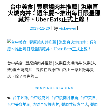
台中美食│豐原燒肉丼推薦│汍樂直
火燒肉丼：週年慶～推出每日限量隱
藏丼、Uber Eats正式上線！
2019-11-29
|
by
vickeywei
|
台中美食│豐原燒肉丼推薦│汍樂直火燒肉丼 汍樂(丸
樂)直火燒肉丼 是位在豐原中山路上一家丼飯專賣
店，除了原先的 …
"台
CONTINUE READING
中
台中丼飯
,
台中燒肉丼
,
台中燒肉丼推薦
,
台中美食
,
美
食
台中美食地圖
,
汍樂直火燒肉丼
,
豐原丼飯專門店
,
豐原