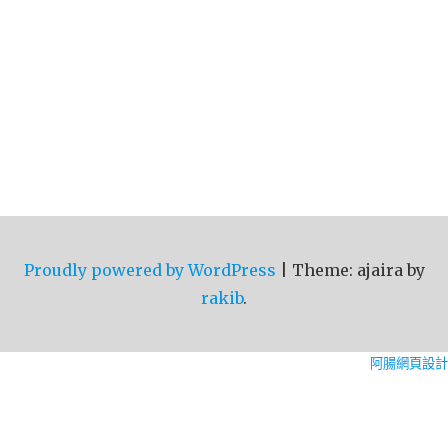
Proudly powered by WordPress
|
Theme: ajaira by
rakib
.
阿腸網頁設計