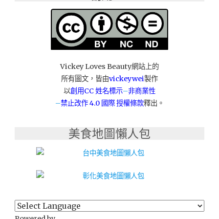
(丸
樂)
直
火
燒
肉
Vickey Loves Beauty網站上的
丼：
所有圖文，皆由
vickeywei
製作
極
盛
以
創用CC 姓名標示
–
非商業性
炙
–
禁止改作
4.0 國際 授權條款
釋出。
燒
雪
美食地圖懶人包
花
牛
燒
肉
丼、
胡
麻
松
坂
Powered by