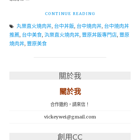
每
日
"台
CONTINUE READING
限
中
量
丸樂直火燒肉丼
,
台中丼飯
,
台中燒肉丼
,
台中燒肉丼
美
隱
食
推薦
,
台中美食
,
汍樂直火燒肉丼
,
豐原丼飯專門店
,
豐原
藏
│
燒肉丼
,
豐原美食
丼、
台
UBER
中
EATS
丼
正
飯
式
│
關於我
上
豐
線！"
原
關於我
燒
肉
合作邀約，請來信！
丼
推
vickeywei@gmail.com
薦
│
汍
創用CC
樂