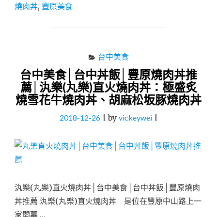
│
燒肉丼
,
豐原美食
豐
原
燒
肉
丼
台中美食
推
台中美食│台中丼飯│豐原燒肉丼推
薦
│
薦│汍樂(丸樂)直火燒肉丼：極盛炙
汍
燒雪花牛燒肉丼、胡麻松坂豚燒肉丼
樂
直
2018-12-26
|
by
vickeywei
|
火
燒
肉
丼：
週
年
慶
汍樂(丸樂)直火燒肉丼│台中美食│台中丼飯│豐原燒肉
～
丼推薦 汍樂(丸樂)直火燒肉丼 是位在豐原中山路上一
推
家開幕 …
出