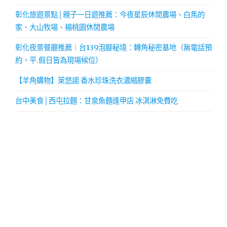
彰化旅遊景點│親子一日遊推薦：今夜星辰休閒農場、白馬的
家、大山牧場、楊桃園休閒農場
彰化夜景餐廳推薦｜台139泡腳秘境：轉角秘密基地（無電話預
約，平.假日皆為現場候位）
【羊角購物】萊悠諾 香水珍珠洗衣濃縮膠囊
台中美食│西屯拉麵：甘泉魚麵逢甲店 冰淇淋免費吃