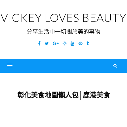
Skip
to
VICKEY LOVES BEAUTY
content
分享生活中一切關於美的事物
Facebook
Twitter
Google
Instagram
YouTube
Pinterest
Tumblr
Plus
搜
尋
Menu
關
鍵
彰化美食地圖懶人包│鹿港美食
字