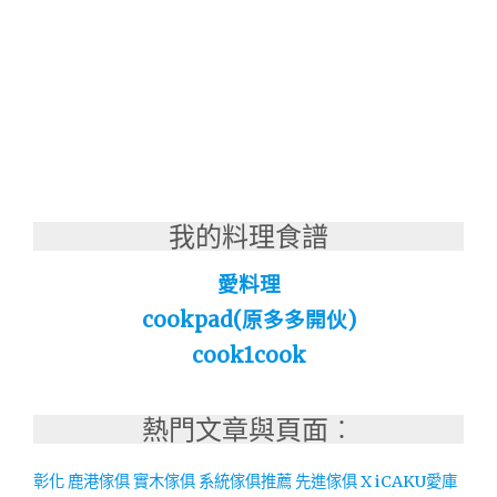
我的料理食譜
愛料理
cookpad(原多多開伙)
cook1cook
熱門文章與頁面︰
彰化 鹿港傢俱 實木傢俱 系統傢俱推薦 先進傢俱 X iCAKU愛庫