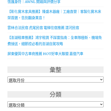
恆護身符｜AWNL 開箱與評價分享
【彰化實木家具推薦】隆盛木器廠｜工廠直營｜客製化實木床
架首選，告別翻身異音！
雲林合法民宿 虎尾民宿 電梯住宿推薦 澐河民宿
【澎湖租車推薦】鴻宇租賃 不踩雷指南：全車隊極新、機場免
費接送，細節控必看的澎湖自駕攻略
屏東優質中古車商推薦 HOT好車大聯盟 嘉億汽車
彙整
彙
整
分類
分
類