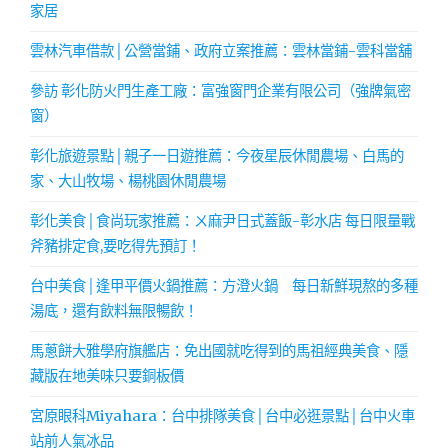
家居
雲林汽車借款│公營當鋪、政府立案推薦：雲林當鋪-雲科當舖
參訪 彰化防火門生產工廠：富強窗門企業有限公司（強牌氣密
窗）
彰化旅遊景點│親子一日遊推薦：今夜星辰休閒農場、白馬的
家、大山牧場、楊桃園休閒農場
彰化美食│食尚玩家推薦：ㄨ麻尹日式蓋飯-彰水店 每日限量戰
斧豬排定食,要吃得先預訂！
台中美食│逢甲平價火鍋推薦：方澄火鍋 每日新鮮現熬的多種
湯底，還有飲料無限暢飲！
馬蔥餅大雅學府旗艦店：免出國就吃得到的馬祖經典美食、隱
藏版在地美味只要銅板價
宮原眼科Miyahara：台中排隊美食│台中必逛景點│台中火車
站前人氣冰品