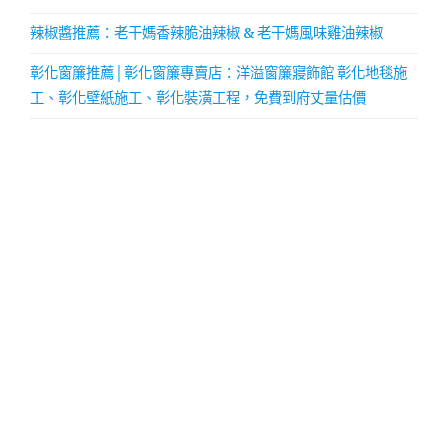
辣椒醬推薦：老干媽香辣脆油辣椒 & 老干媽風味雞油辣椒
彰化窗簾推薦│彰化窗簾專賣店：洋溢窗簾寢飾館 彰化地毯施
工、彰化壁紙施工、彰化裝潢工程，免費到府丈量估價