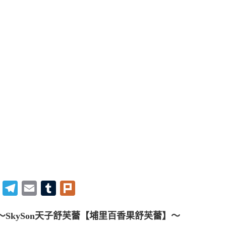
Twitter
Telegram
Email
Tumblr
Plurk
～SkySon天子舒芙蕾【埔里百香果舒芙蕾】～