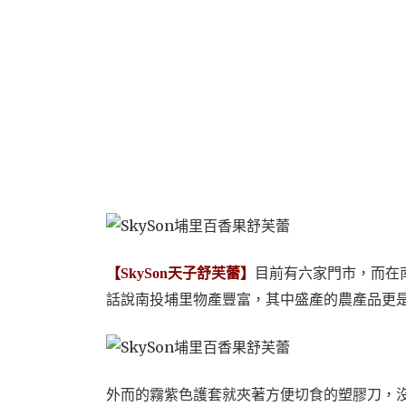
【SkySon天子舒芙蕾】
目前有六家門市，而在
話說南投埔里物產豐富，其中盛產的農產品更
外而的霧紫色護套就夾著方便切食的塑膠刀，