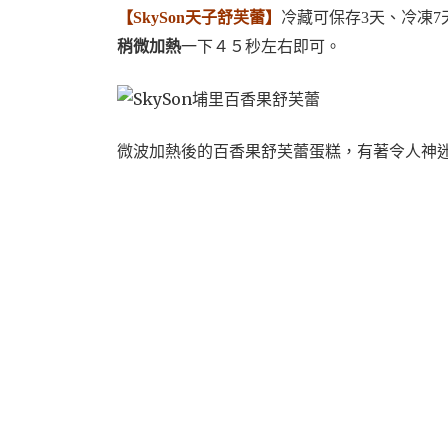
【SkySon天子舒芙蕾】
冷藏可保存3天、冷凍
稍微加熱
一下４５秒左右即可。
微波加熱後的百香果舒芙蕾蛋糕，有著令人神