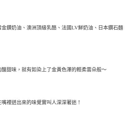
雪金鑽奶油、澳洲頂級乳酪、
法國LV鮮奶油、日本鑽石麵
的酸甜味，
就有如染上了金黃色澤的輕柔雲朵般～
在嘴裡迸出來的味覺實叫人深深著迷！