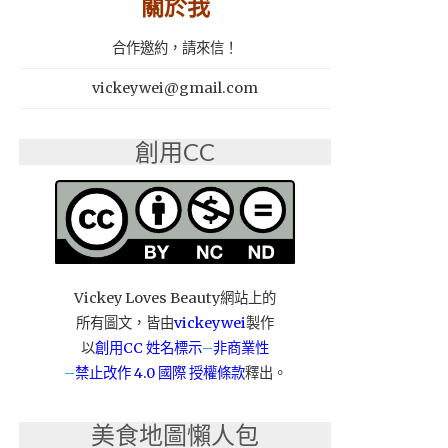
關於我
合作邀約，請來信！
vickeywei@gmail.com
創用CC
Vickey Loves Beauty網站上的
所有圖文，皆由
vickeywei
製作
以
創用CC 姓名標示
–
非商業性
–
禁止改作
4.0 國際 授權條款
釋出。
美食地圖懶人包