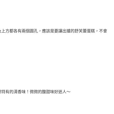
及上方都各有兩個圓孔，
應該是要讓出爐的舒芙蕾蛋糕，不會
果特有的清香味！
微微的酸甜味好迷人～