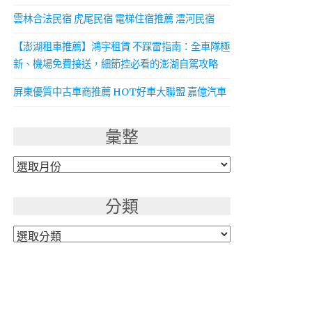
雲林合法民宿 虎尾民宿 電梯住宿推薦 澐河民宿
【澎湖租車推薦】鴻宇租賃 不踩雷指南：全車隊極
新、機場免費接送，細節控必看的澎湖自駕攻略
屏東優質中古車商推薦 HOT好車大聯盟 嘉億汽車
彙整
彙
整
分類
分
類