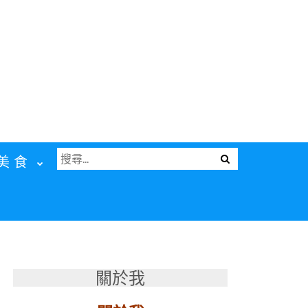
搜
Menu
美食
尋
關
鍵
字:
關於我