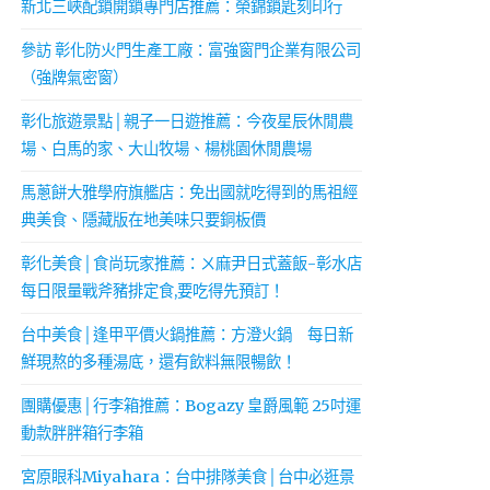
新北三峽配鎖開鎖專門店推薦：榮錦鎖匙刻印行
參訪 彰化防火門生產工廠：富強窗門企業有限公司
（強牌氣密窗）
彰化旅遊景點│親子一日遊推薦：今夜星辰休閒農
場、白馬的家、大山牧場、楊桃園休閒農場
馬蔥餅大雅學府旗艦店：免出國就吃得到的馬祖經
典美食、隱藏版在地美味只要銅板價
彰化美食│食尚玩家推薦：ㄨ麻尹日式蓋飯-彰水店
每日限量戰斧豬排定食,要吃得先預訂！
台中美食│逢甲平價火鍋推薦：方澄火鍋 每日新
鮮現熬的多種湯底，還有飲料無限暢飲！
團購優惠│行李箱推薦：Bogazy 皇爵風範 25吋運
動款胖胖箱行李箱
宮原眼科Miyahara：台中排隊美食│台中必逛景