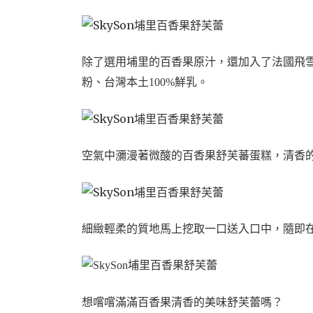
除了選用
埔里的百香果原汁，還加入了
法國飛
粉、台灣本土100%鮮乳。
空氣中瀰漫著微酸的百香果舒芙蕃蛋糕，清香
細緻輕柔的質地馬上挖取一口送入口中，隨即
想嚐嚐滿滿百香果清香的美味舒芙蕾嗎？