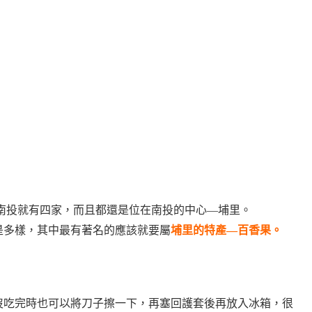
南投就有四家，
而且都還是位在南投的中心—埔里。
是多樣，
其中最有著名的應該就要屬
埔里的特產—百香果。
沒吃完時也可以將刀子擦一下，再塞回護套後再放入冰箱，很