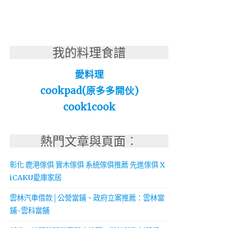
我的料理食譜
愛料理
cookpad(原多多開伙)
cook1cook
熱門文章與頁面︰
彰化 鹿港傢俱 實木傢俱 系統傢俱推薦 先進傢俱 X
iCAKU愛庫家居
雲林汽車借款│公營當鋪、政府立案推薦：雲林當
鋪-雲科當舖