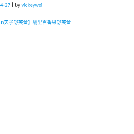
04-27
|
by
vickeywei