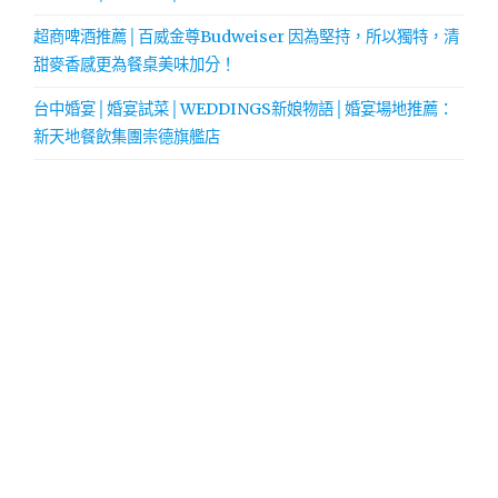
超商啤酒推薦│百威金尊Budweiser 因為堅持，所以獨特，清
甜麥香感更為餐桌美味加分！
台中婚宴│婚宴試菜│WEDDINGS新娘物語│婚宴場地推薦：
新天地餐飲集團崇德旗艦店