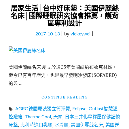
居家生活│台中好床墊：美國伊麗絲
名床│國際睡眠研究協會推薦，護背
區專利設計
2017-10-13
|
by
vickeywei
|
美國伊麗絲名床 創立於1905年美國紐約布魯克林區，
距今已有百年歷史，也是最早發明沙發床(SOFABED)
的公 …
"居
CONTINUE READING
家
AGRO德國原裝獨立筒彈簧
,
Eclipse
,
Outlast智慧溫
生
活
控纖維
,
Thermo Cool
,
天絲
,
日本三井化學釋壓保健記憶
│
床墊
,
比利時進口乳膠
,
水冷膠
,
美國伊麗絲名床
,
美國脊
台