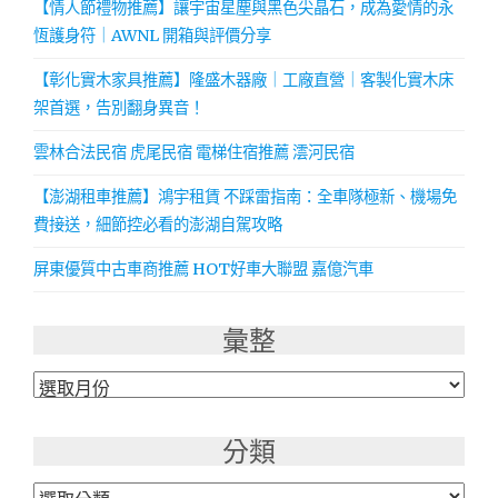
【情人節禮物推薦】讓宇宙星塵與黑色尖晶石，成為愛情的永
恆護身符｜AWNL 開箱與評價分享
【彰化實木家具推薦】隆盛木器廠｜工廠直營｜客製化實木床
架首選，告別翻身異音！
雲林合法民宿 虎尾民宿 電梯住宿推薦 澐河民宿
【澎湖租車推薦】鴻宇租賃 不踩雷指南：全車隊極新、機場免
費接送，細節控必看的澎湖自駕攻略
屏東優質中古車商推薦 HOT好車大聯盟 嘉億汽車
彙整
彙
整
分類
分