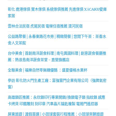
彰化 鹿港傢俱 實木傢俱 系統傢俱推薦 先進傢俱 X iCAKU愛庫
家居
雲林合法民宿 虎尾民宿 電梯住宿推薦 澐河民宿
公益路聚餐│永春東路花市旁│精緻簡餐│悠閒下午茶：茶香水
舍人文茶館
台中美食│首創南洋蔬食料理│南屯異國料理│創意蔬食餐廳推
薦：熱浪島南洋蔬食茶堂 - 直營旗艦店
全聯美食│福樂自然零無糖優酪 ：盛夏優格水果杯
參訪 彰化防火門生產工廠：富強窗門企業有限公司（強牌氣密
窗）
高雄鎖匠推薦：永欣鎖印行專業開鎖/換鎖電子鎖 指紋鎖 感應
卡拷貝 印鑑雕刻 刻印章 汽車晶片鑰匙複製 電捲門遙控器
屏東旅遊│渡假首選│小琉球套裝行程推薦：小琉球崇獅旅遊