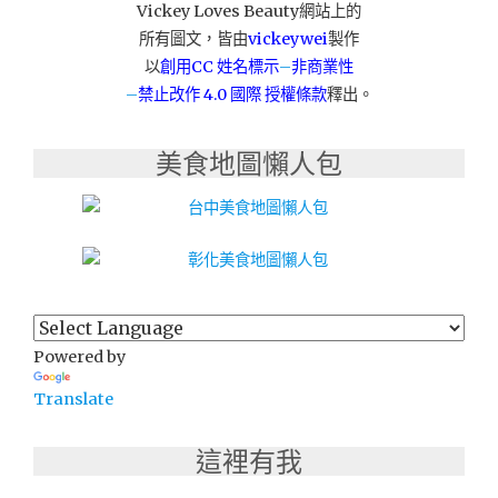
薦，
Vickey Loves Beauty網站上的
護
所有圖文，皆由
vickeywei
製作
背
以
創用CC 姓名標示
–
非商業性
區
–
禁止改作
4.0 國際 授權條款
釋出。
專
利
設
美食地圖懶人包
計"
Powered by
Translate
這裡有我