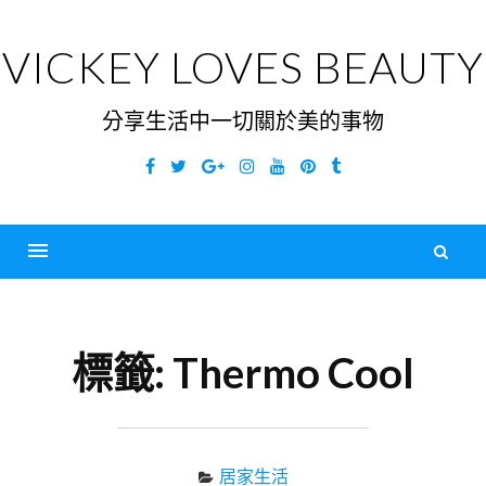
Skip
to
VICKEY LOVES BEAUTY
content
分享生活中一切關於美的事物
Facebook
Twitter
Google
Instagram
YouTube
Pinterest
Tumblr
Plus
搜
尋
Menu
關
鍵
標籤:
Thermo Cool
字
居家生活