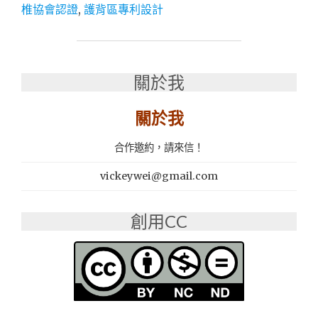
椎協會認證
,
護背區專利設計
中
好
床
墊：
美
關於我
國
伊
關於我
麗
絲
名
合作邀約，請來信！
床
│
vickeywei@gmail.com
國
際
創用CC
睡
眠
研
究
協
會
推