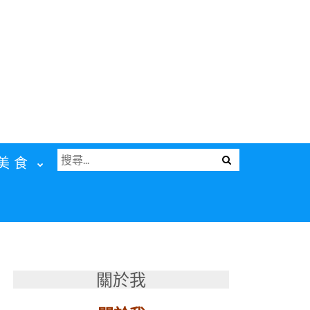
搜
Menu
美食
尋
關
鍵
字:
關於我