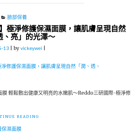
臉部保養
國際】極淨修護保濕面膜，讓肌膚呈現自然
透、亮」的光澤～
5-13
|
by
vickeywei
|
面膜 輕鬆敷出健康又明亮的水嫩肌～Reddo三研國際-極淨修
"臉
TINUE READING
部
護保濕面膜
保
養：