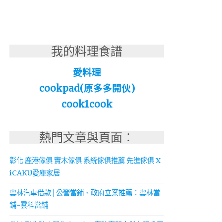
我的料理食譜
愛料理
cookpad(原多多開伙)
cook1cook
熱門文章與頁面︰
彰化 鹿港傢俱 實木傢俱 系統傢俱推薦 先進傢俱 X
iCAKU愛庫家居
雲林汽車借款│公營當鋪、政府立案推薦：雲林當
鋪-雲科當舖