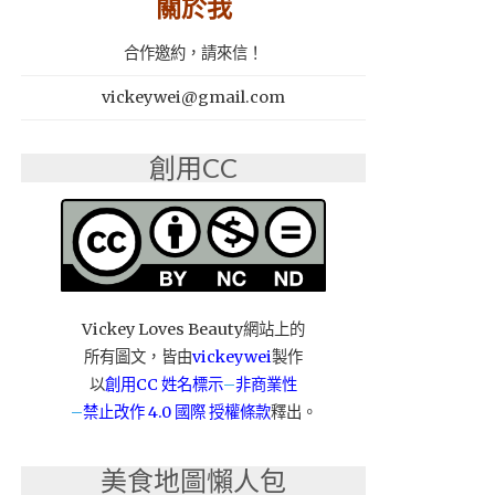
關於我
合作邀約，請來信！
vickeywei@gmail.com
創用CC
Vickey Loves Beauty網站上的
所有圖文，皆由
vickeywei
製作
以
創用CC 姓名標示
–
非商業性
–
禁止改作
4.0 國際 授權條款
釋出。
美食地圖懶人包