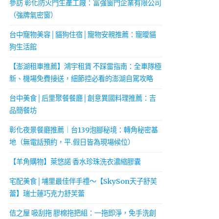
參訪 彰化防火門生產工廠：富強窗門企業有限公司
（強牌氣密窗）
台中寵物美容│貓狗住宿│寵物安親推薦：寵曖貓
狗生活館
【澎湖租車推薦】鴻宇租賃 不踩雷指南：全車隊極
新、機場免費接送，細節控必看的澎湖自駕攻略
台中美食│后里聚餐餐廳│創意異國料理推薦：吉
品簡餐坊
彰化夜景餐廳推薦｜台139泡腳秘境：轉角秘密基
地（無電話預約，平.假日皆為現場候位）
【羊角購物】萊悠諾 香水珍珠洗衣濃縮膠囊
宅配美食│埔里最佳伴手禮～【SkySon天子舒芙
蕾】瑞士蓮巧克力舒芙蕾
佶之屋 吸刮拖 膠棉拖把組：一拖即淨，免手洗創