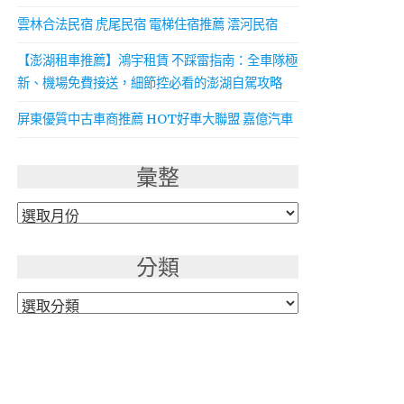
雲林合法民宿 虎尾民宿 電梯住宿推薦 澐河民宿
【澎湖租車推薦】鴻宇租賃 不踩雷指南：全車隊極
新、機場免費接送，細節控必看的澎湖自駕攻略
屏東優質中古車商推薦 HOT好車大聯盟 嘉億汽車
彙整
彙
整
分類
分
類