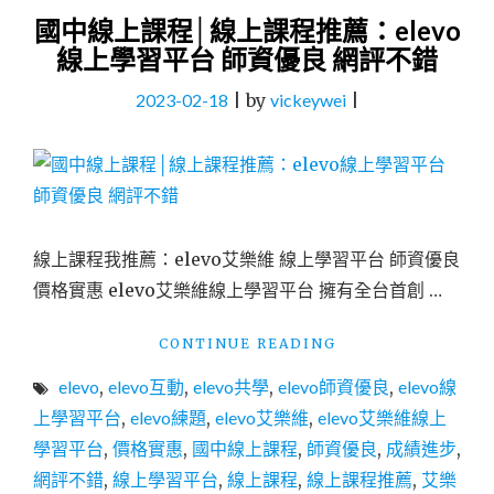
國中線上課程│線上課程推薦：elevo
線上學習平台 師資優良 網評不錯
2023-02-18
|
by
vickeywei
|
線上課程我推薦：elevo艾樂維 線上學習平台 師資優良
價格實惠 elevo艾樂維線上學習平台 擁有全台首創 …
"國
CONTINUE READING
中
elevo
,
elevo互動
,
elevo共學
,
elevo師資優良
,
elevo線
線
上
上學習平台
,
elevo練題
,
elevo艾樂維
,
elevo艾樂維線上
課
學習平台
,
價格實惠
,
國中線上課程
,
師資優良
,
成績進步
,
程
網評不錯
,
線上學習平台
,
線上課程
,
線上課程推薦
,
艾樂
│