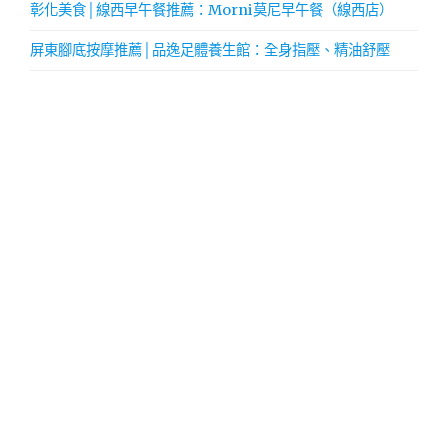
彰化美食│線西早午餐推薦：Morni莫尼早午餐（線西店）
屏東腳底按摩推薦│品逸足體養生館：全身指壓、精油舒壓