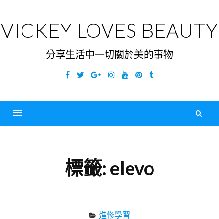
Skip
to
VICKEY LOVES BEAUTY
content
分享生活中一切關於美的事物
Facebook
Twitter
Google
Instagram
YouTube
Pinterest
Tumblr
Plus
搜
尋
Menu
關
鍵
標籤:
elevo
字
進修學習