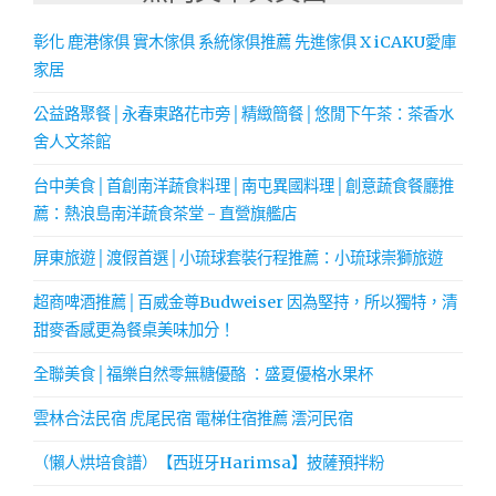
彰化 鹿港傢俱 實木傢俱 系統傢俱推薦 先進傢俱 X iCAKU愛庫
家居
公益路聚餐│永春東路花市旁│精緻簡餐│悠閒下午茶：茶香水
舍人文茶館
台中美食│首創南洋蔬食料理│南屯異國料理│創意蔬食餐廳推
薦：熱浪島南洋蔬食茶堂 - 直營旗艦店
屏東旅遊│渡假首選│小琉球套裝行程推薦：小琉球崇獅旅遊
超商啤酒推薦│百威金尊Budweiser 因為堅持，所以獨特，清
甜麥香感更為餐桌美味加分！
全聯美食│福樂自然零無糖優酪 ：盛夏優格水果杯
雲林合法民宿 虎尾民宿 電梯住宿推薦 澐河民宿
（懶人烘培食譜）【西班牙Harimsa】披薩預拌粉