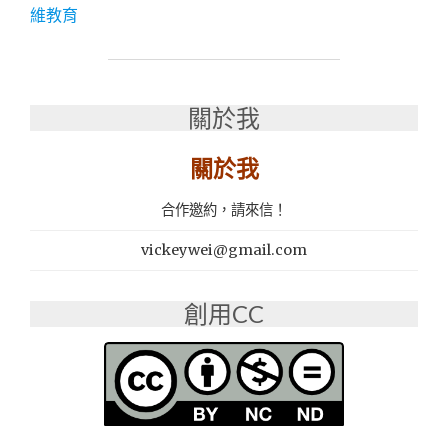
線
維教育
上
課
程
推
關於我
薦：
ELEVO
線
關於我
上
學
合作邀約，請來信！
習
平
vickeywei@gmail.com
台
師
資
創用CC
優
良
網
評
不
錯"