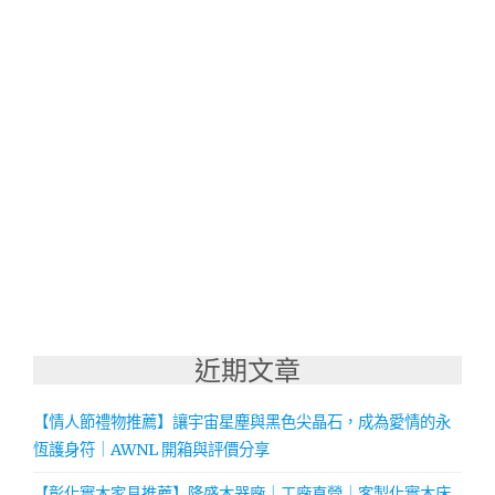
近期文章
【情人節禮物推薦】讓宇宙星塵與黑色尖晶石，成為愛情的永
恆護身符｜AWNL 開箱與評價分享
【彰化實木家具推薦】隆盛木器廠｜工廠直營｜客製化實木床