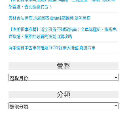
架首選，告別翻身異音！
雲林合法民宿 虎尾民宿 電梯住宿推薦 澐河民宿
【澎湖租車推薦】鴻宇租賃 不踩雷指南：全車隊極新、機場免
費接送，細節控必看的澎湖自駕攻略
屏東優質中古車商推薦 HOT好車大聯盟 嘉億汽車
彙整
彙
整
分類
分
類