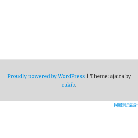
Proudly powered by WordPress
|
Theme: ajaira by
rakib
.
阿腸網頁設計