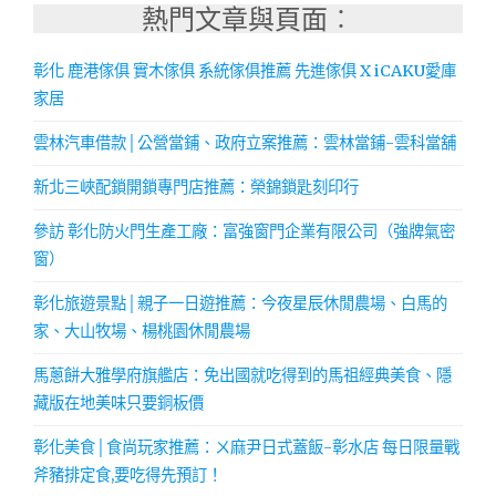
熱門文章與頁面︰
彰化 鹿港傢俱 實木傢俱 系統傢俱推薦 先進傢俱 X iCAKU愛庫
家居
雲林汽車借款│公營當鋪、政府立案推薦：雲林當鋪-雲科當舖
新北三峽配鎖開鎖專門店推薦：榮錦鎖匙刻印行
參訪 彰化防火門生產工廠：富強窗門企業有限公司（強牌氣密
窗）
彰化旅遊景點│親子一日遊推薦：今夜星辰休閒農場、白馬的
家、大山牧場、楊桃園休閒農場
馬蔥餅大雅學府旗艦店：免出國就吃得到的馬祖經典美食、隱
藏版在地美味只要銅板價
彰化美食│食尚玩家推薦：ㄨ麻尹日式蓋飯-彰水店 每日限量戰
斧豬排定食,要吃得先預訂！