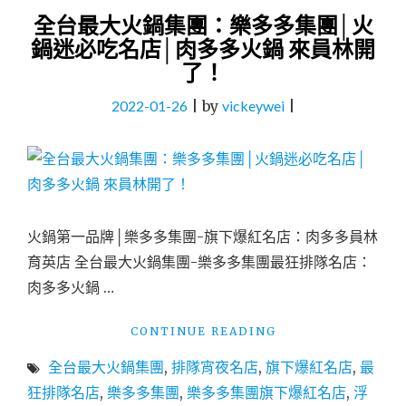
全台最大火鍋集團：樂多多集團│火
鍋迷必吃名店│肉多多火鍋 來員林開
了！
2022-01-26
|
by
vickeywei
|
火鍋第一品牌│樂多多集團-旗下爆紅名店：肉多多員林
育英店 全台最大火鍋集團-樂多多集團最狂排隊名店：
肉多多火鍋 …
"全
CONTINUE READING
台
全台最大火鍋集團
,
排隊宵夜名店
,
旗下爆紅名店
,
最
最
大
狂排隊名店
,
樂多多集團
,
樂多多集團旗下爆紅名店
,
浮