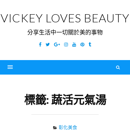
Skip
to
VICKEY LOVES BEAUTY
content
分享生活中一切關於美的事物
Facebook
Twitter
Google
Instagram
YouTube
Pinterest
Tumblr
Plus
搜
尋
Menu
關
鍵
標籤:
蔬活元氣湯
字
彰化美食