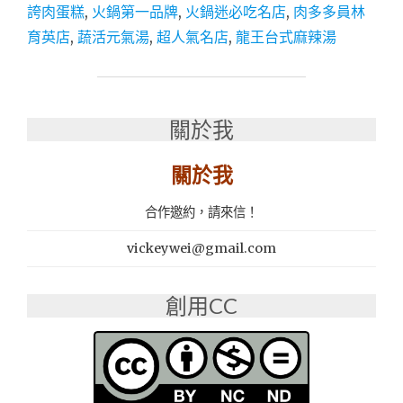
火
誇肉蛋糕
,
火鍋第一品牌
,
火鍋迷必吃名店
,
肉多多員林
鍋
育英店
,
蔬活元氣湯
,
超人氣名店
,
龍王台式麻辣湯
集
團：
樂
多
多
關於我
集
團
關於我
│
火
鍋
合作邀約，請來信！
迷
必
vickeywei@gmail.com
吃
名
創用CC
店
│
肉
多
多
火