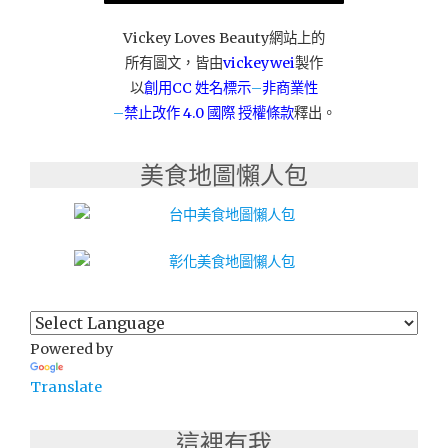
鍋
來
Vickey Loves Beauty網站上的
員
所有圖文，皆由
vickeywei
製作
林
以
創用CC 姓名標示
–
非商業性
開
–
禁止改作
4.0 國際 授權條款
釋出。
了！"
美食地圖懶人包
Powered by
Translate
這裡有我