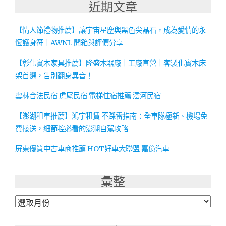
近期文章
【情人節禮物推薦】讓宇宙星塵與黑色尖晶石，成為愛情的永
恆護身符｜AWNL 開箱與評價分享
【彰化實木家具推薦】隆盛木器廠｜工廠直營｜客製化實木床
架首選，告別翻身異音！
雲林合法民宿 虎尾民宿 電梯住宿推薦 澐河民宿
【澎湖租車推薦】鴻宇租賃 不踩雷指南：全車隊極新、機場免
費接送，細節控必看的澎湖自駕攻略
屏東優質中古車商推薦 HOT好車大聯盟 嘉億汽車
彙整
彙
整