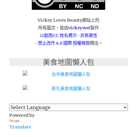
專
業
服
Vickey Loves Beauty網站上的
務，
所有圖文，皆由
vickeywei
製作
全
以
創用CC 姓名標示
–
非商業性
省
–
禁止改作
4.0 國際 授權條款
釋出。
服
務
高
美食地圖懶人包
價
收
購"
Powered by
Translate