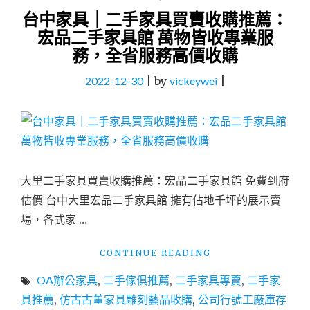
台中家具｜二手家具買賣收購推薦：
宏品二手家具館 萬物皆收專業服
務，全省服務高價收購
2022-12-30
|
by
vickeywei
|
大里二手家具買賣收購推薦：宏品二手家具館 免費到府
估價 台中大里宏品二手家具館 擁有佔地千坪的展示賣
場，各式家 …
"台
CONTINUE READING
中
OA辦公家具
,
二手傢俱推薦
,
二手家具專賣
,
二手家
家
具
具推薦
,
仿古古董家具雕刻藝品收購
,
公司行號工廠庫存