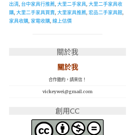
｜
出清
,
台中家具行推薦
,
大里二手家具
,
大里二手家具收
二
購
,
大里二手家具買賣
,
大里家具推薦
,
宏品二手家具館
,
手
家
家具收購
,
家電收購
,
線上估價
具
買
賣
收
關於我
購
推
薦：
關於我
宏
品
合作邀約，請來信！
二
手
vickeywei@gmail.com
家
具
館
創用CC
萬
物
皆
收