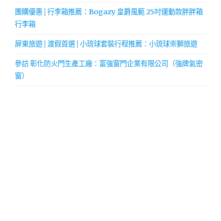
團購優惠│行李箱推薦：Bogazy 皇爵風範 25吋運動款胖胖箱
行李箱
屏東旅遊│渡假首選│小琉球套裝行程推薦：小琉球崇獅旅遊
參訪 彰化防火門生產工廠：富強窗門企業有限公司（強牌氣密
窗）