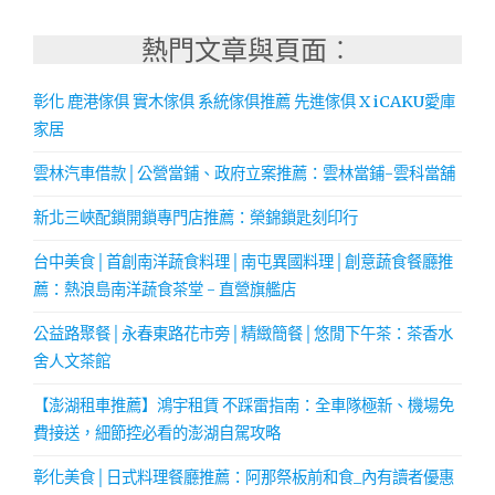
熱門文章與頁面︰
彰化 鹿港傢俱 實木傢俱 系統傢俱推薦 先進傢俱 X iCAKU愛庫
家居
雲林汽車借款│公營當鋪、政府立案推薦：雲林當鋪-雲科當舖
新北三峽配鎖開鎖專門店推薦：榮錦鎖匙刻印行
台中美食│首創南洋蔬食料理│南屯異國料理│創意蔬食餐廳推
薦：熱浪島南洋蔬食茶堂 - 直營旗艦店
公益路聚餐│永春東路花市旁│精緻簡餐│悠閒下午茶：茶香水
舍人文茶館
【澎湖租車推薦】鴻宇租賃 不踩雷指南：全車隊極新、機場免
費接送，細節控必看的澎湖自駕攻略
彰化美食│日式料理餐廳推薦：阿那祭板前和食_內有讀者優惠