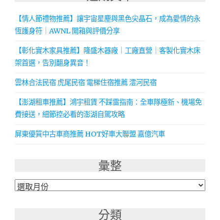
【情人節禮物推薦】讓宇宙星塵與黑色尖晶石，成為愛情的永
恆護身符｜AWNL 開箱與評價分享
【彰化實木家具推薦】隆盛木器廠｜工廠直營｜客製化實木床
架首選，告別翻身異音！
雲林合法民宿 虎尾民宿 電梯住宿推薦 澐河民宿
【澎湖租車推薦】鴻宇租賃 不踩雷指南：全車隊極新、機場免
費接送，細節控必看的澎湖自駕攻略
屏東優質中古車商推薦 HOT好車大聯盟 嘉億汽車
彙整
彙
整
分類