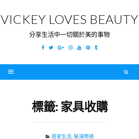
Skip
to
VICKEY LOVES BEAUTY
content
分享生活中一切關於美的事物
Facebook
Twitter
Google
Instagram
YouTube
Pinterest
Tumblr
Plus
搜
尋
Menu
關
鍵
標籤:
家具收購
字
居家生活
,
裝潢修繕