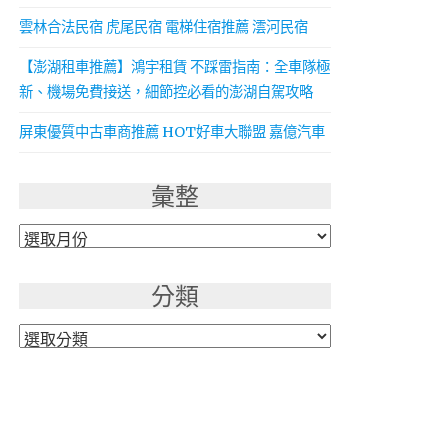
雲林合法民宿 虎尾民宿 電梯住宿推薦 澐河民宿
【澎湖租車推薦】鴻宇租賃 不踩雷指南：全車隊極
新、機場免費接送，細節控必看的澎湖自駕攻略
屏東優質中古車商推薦 HOT好車大聯盟 嘉億汽車
彙整
彙
整
分類
分
類