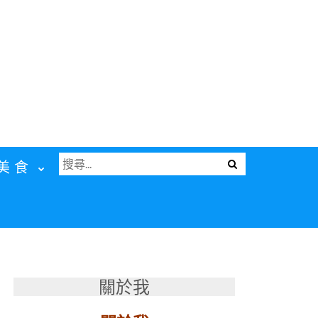
搜
Menu
美食
尋
關
鍵
字:
關於我