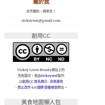
關於我
合作邀約，請來信！
vickeywei@gmail.com
創用CC
Vickey Loves Beauty網站上的
所有圖文，皆由
vickeywei
製作
以
創用CC 姓名標示
–
非商業性
–
禁止改作
4.0 國際 授權條款
釋出。
美食地圖懶人包