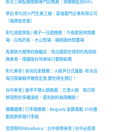
新北三峽配鎖開鎖專門店推薦：榮錦鎖匙刻印行
參訪 彰化防火門生產工廠：富強窗門企業有限公司
（強牌氣密窗）
彰化旅遊景點│親子一日遊推薦：今夜星辰休閒農
場、白馬的家、大山牧場、楊桃園休閒農場
馬蔥餅大雅學府旗艦店：免出國就吃得到的馬祖經
典美食、隱藏版在地美味只要銅板價
彰化美食│食尚玩家推薦：ㄨ麻尹日式蓋飯-彰水店
每日限量戰斧豬排定食,要吃得先預訂！
台中美食│逢甲平價火鍋推薦：方澄火鍋 每日新
鮮現熬的多種湯底，還有飲料無限暢飲！
團購優惠│行李箱推薦：Bogazy 皇爵風範 25吋運
動款胖胖箱行李箱
宮原眼科Miyahara：台中排隊美食│台中必逛景