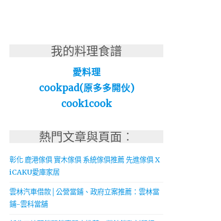
我的料理食譜
愛料理
cookpad(原多多開伙)
cook1cook
熱門文章與頁面︰
彰化 鹿港傢俱 實木傢俱 系統傢俱推薦 先進傢俱 X
iCAKU愛庫家居
雲林汽車借款│公營當鋪、政府立案推薦：雲林當
鋪-雲科當舖